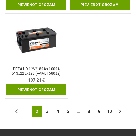
PIEVIENOT GROZAM
PIEVIENOT GROZAM
DETA HD 12V/180Ah 1000A
513x223x223 (=AK-DT68022)
187.21
€
PIEVIENOT GROZAM
1
2
3
4
5
…
8
9
10