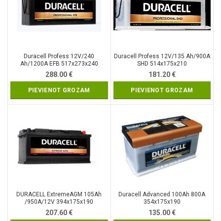
Duracell Profess 12V/240
Duracell Profess 12V/135 Ah/900A
Ah/1200A EFB 517x273x240
SHD 514x175x210
288.00
€
181.20
€
PIEVIENOT GROZAM
PIEVIENOT GROZAM
DURACELL ExtremeAGM 105Ah
Duracell Advanced 100Ah 800A
/950A/12V 394x175x190
354x175x190
207.60
€
135.00
€