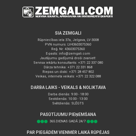
SIA ZEMGALI
Rūpniecības iela 37a, Jelgava, LV-3008
PVN numurs: LV43603075360
Reģ. Nr: 43603075360
E-pasts:
info@zemgali.com
Jautājumu gadījumā droši zvaniet!:
Servisa iekārtu konsultants: +371 22 337 080
Dārza tehnika: +371 22 331 868
Riepas un diski: +371 28 457 802
Veikas, interneta veikals: +371 22 322 088
DARBA LAIKS - VEIKALS & NOLIKTAVA
Darba dienās: 9:00 - 18:00
Sestdienās: 10:00 - 13:00
Svētdienās: SLĒGTS
PASŪTĪJUMU PIEŅEMŠANA
⬤⬤⬤
365.DIENAS GADĀ 24/7
⬤⬤⬤
PAR PIEGĀDĒM VIENMĒR LAIKĀ RŪPĒJAS