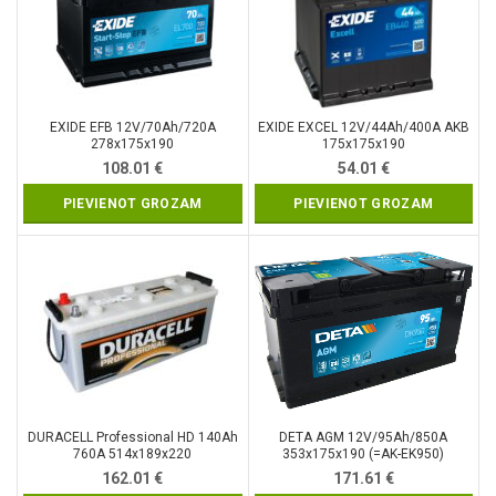
EXIDE EFB 12V/70Ah/720A
EXIDE EXCEL 12V/44Ah/400A AKB
278x175x190
175x175x190
108.01
€
54.01
€
PIEVIENOT GROZAM
PIEVIENOT GROZAM
DURACELL Professional HD 140Ah
DETA AGM 12V/95Ah/850A
760A 514x189x220
353x175x190 (=AK-EK950)
162.01
€
171.61
€