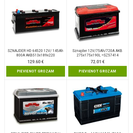
SZNAJDER HD 64520 12V/ 145Ah
Sznajder 12V/75Ah/720A AKB
800A AKB513x189x220
275x175x190L =SZ57414
129.60
€
72.01
€
PIEVIENOT GROZAM
PIEVIENOT GROZAM