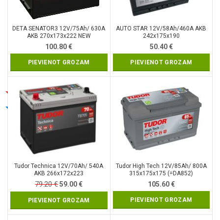
DETA SENATOR3 12V/75Ah/ 630A
AUTO STAR 12V/58Ah/460A AKB
AKB 270x173x222 NEW
242x175x190
100.80
€
50.40
€
PIEVIENOT GROZAM
PIEVIENOT GROZAM
Tudor Technica 12V/70Ah/ 540A
Tudor High Tech 12V/85Ah/ 800A
AKB 266x172x223
315x175x175 (=DA852)
79.20
€
Original
Current
59.00
€
105.60
€
price
price
PIEVIENOT GROZAM
PIEVIENOT GROZAM
was:
is:
79.20 €.
59.00 €.