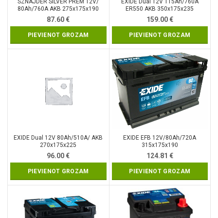
SZNAJDER SILVER PREM 12V/
EXIDE Dual 12V 115Ah/760A
80Ah/760A AKB 275x175x190
ER550 AKB 350x175x235
87.60
€
159.00
€
PIEVIENOT GROZAM
PIEVIENOT GROZAM
EXIDE Dual 12V 80Ah/510A/ AKB
EXIDE EFB 12V/80Ah/720A
270x175x225
315x175x190
96.00
€
124.81
€
PIEVIENOT GROZAM
PIEVIENOT GROZAM