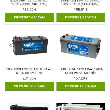
EXIDE AGM 12V/70Ah/760A
EXIDE AGM 12V/105Ah/950A
278x175x190 (=AK-DK700)
392x175x190 (=AK-DK1050)
132.00
€
198.01
€
PIEVIENOT GROZAM
PIEVIENOT GROZAM
EXIDE PROF12V/180Ah/1000A AKB
EXIDE POWER 12V 145Ah/ 900A
510x218x225 ETN4
513x189x223 No corks
204.00
€
157.20
€
PIEVIENOT GROZAM
PIEVIENOT GROZAM