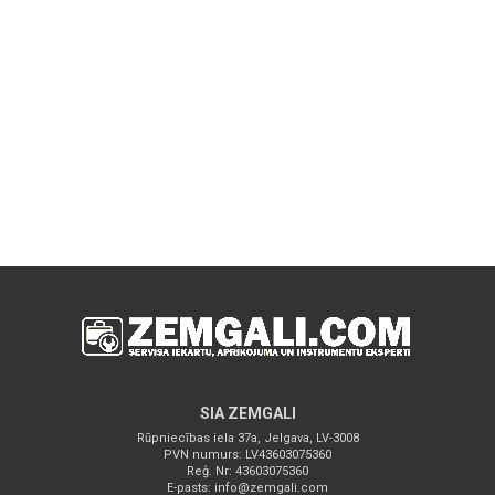
SIA ZEMGALI
Rūpniecības iela 37a, Jelgava, LV-3008
PVN numurs: LV43603075360
Reģ. Nr: 43603075360
E-pasts:
info@zemgali.com