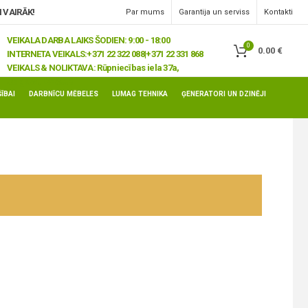
 VAIRĀK!
Par mums
Garantija un serviss
Kontakti
VEIKALA DARBA LAIKS ŠODIEN: 9:00 - 18:00
0
0.00
€
INTERNETA VEIKALS:
+371 22 322 088|+371 22 331 868
VEIKALS & NOLIKTAVA:
Rūpniecības iela 37a,
Jelgava, LV-3008
ĪBAI
DARBNĪCU MĒBELES
LUMAG TEHNIKA
ĢENERATORI UN DZINĒJI