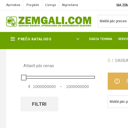
SIA ZE
Apmaksa
Piegāde
Līzings
Atgriešana
DARBA T-KREKLI
PREČU KATALOGS
DĀRZA TEHNIKA
SERVI
DARBA
Atlasīt pēc cenas
€
-
FILTRI