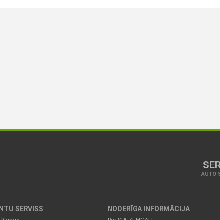
SER
AUTO S
ENTU SERVISS
NODERĪGA INFORMĀCIJA
 līzings
Par SIA ZEMGALI