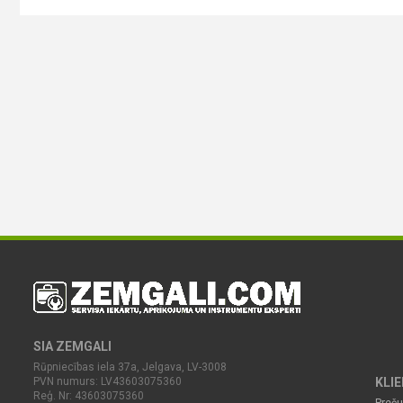
SIA ZEMGALI
Rūpniecības iela 37a, Jelgava, LV-3008
PVN numurs: LV43603075360
KLI
Reģ. Nr: 43603075360
Preču