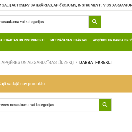
MGALI | AUTOSERVISA IEKĀRTAS, APRĪKOJUMS, INSTRUMENTI, VISS DARBAM UN
SA IEKĀRTAS UN INSTRUMENTI
METINĀŠANAS IEKĀRTAS
APĢĒRBS UN DARBA DROŠ
 APĢĒRBS UN AIZSARDZĪBAS LĪDZEKĻI
DARBA T-KREKLI
Šajā sadaļā nav produktu