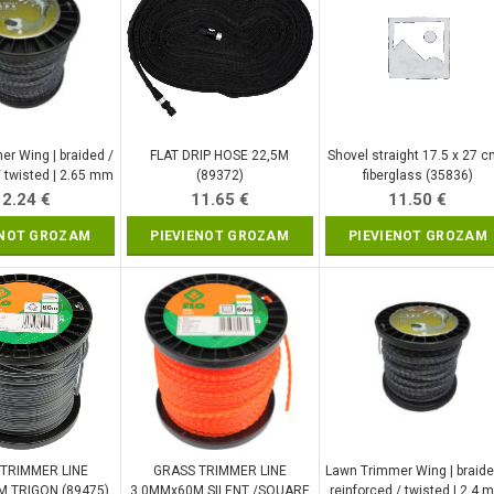
r Wing | braided /
FLAT DRIP HOSE 22,5M
Shovel straight 17.5 x 27 c
/ twisted | 2.65 mm
(89372)
fiberglass (35836)
 m (M830856)
12.24
€
11.65
€
11.50
€
ENOT GROZAM
PIEVIENOT GROZAM
PIEVIENOT GROZAM
TRIMMER LINE
GRASS TRIMMER LINE
Lawn Trimmer Wing | braide
 TRIGON (89475)
3.0MMx60M SILENT /SQUARE
reinforced / twisted | 2.4 