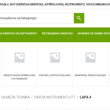
MGALI | AUTOSERVISA IEKĀRTAS, APRĪKOJUMS, INSTRUMENTI, VISS DARBAM UN
SA IEKĀRTAS UN INSTRUMENTI
METINĀŠANAS IEKĀRTAS
APĢĒRBS UN DARBA DROŠ
DAŽĀDS DĀRZA APRĪKOJUMS
PJOVIMO JUOSTOS PJŪKLAMS
SEKATORIAI, ŽIRKLĖS GĖLĖMS
UN PIEDERUMI
 UN MEŽA TEHNIKA
DARZA INSTRUMENTI UTT
LAPA 4