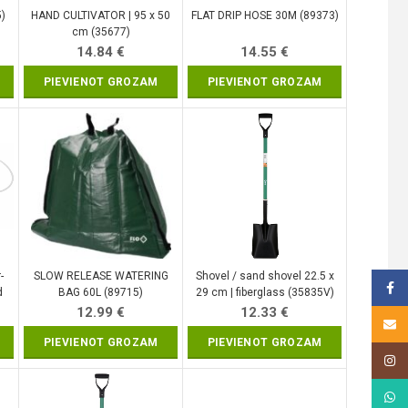
5)
HAND CULTIVATOR | 95 x 50
FLAT DRIP HOSE 30M (89373)
cm (35677)
14.84
€
14.55
€
PIEVIENOT GROZAM
PIEVIENOT GROZAM
-
SLOW RELEASE WATERING
Shovel / sand shovel 22.5 х
Face
d
BAG 60L (89715)
29 cm | fiberglass (35835V)
12.99
€
12.33
€
Email
PIEVIENOT GROZAM
PIEVIENOT GROZAM
Insta
What