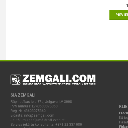
PIEVI
SIA ZEMGALI
Rūpniecības iela 37a, Jelgava, LV-3008
PVN numurs: LV43603075360
KLI
Reģ. Nr: 43603075360
Preču
E-pasts:
info@zemgali.com
Kā iep
Jautājumu gadījumā droši zvaniet!:
Pasūt
Servisa iekārtu konsultants: +371 22 337 080
Pirku