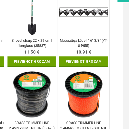
m |
Shovel sharp 22 x 29 cm |
Motorzāģa ķēde | 16″ 3/8″ (YT-
fiberglass (35837)
84955)
11.50
€
10.91
€
PIEVIENOT GROZAM
PIEVIENOT GROZAM
d /
GRASS TRIMMER LINE
GRASS TRIMMER LINE
mm
2.4MMx90M TRIGON (89473)
2.4MMx90M SILENT /SQUARE