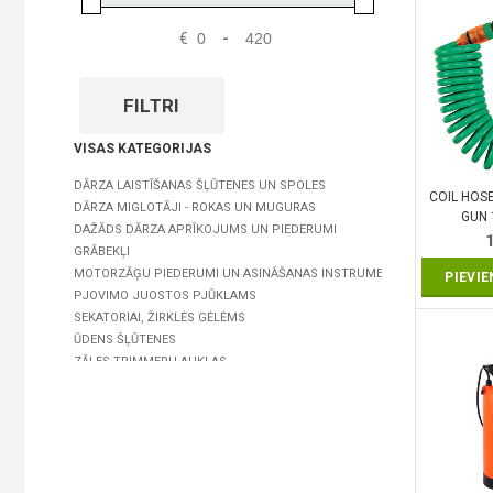
€
-
FILTRI
VISAS KATEGORIJAS
DĀRZA LAISTĪŠANAS ŠĻŪTENES UN SPOLES
COIL HOS
DĀRZA MIGLOTĀJI - ROKAS UN MUGURAS
GUN 
DAŽĀDS DĀRZA APRĪKOJUMS UN PIEDERUMI
GRĀBEKĻI
MOTORZĀĢU PIEDERUMI UN ASINĀŠANAS INSTRUMENTI
PIEVI
PJOVIMO JUOSTOS PJŪKLAMS
SEKATORIAI, ŽIRKLĖS GĖLĖMS
ŪDENS ŠĻŪTENES
ZĀLES TRIMMERU AUKLAS