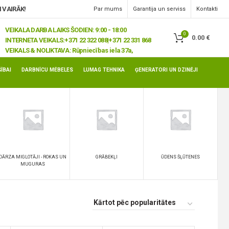
 VAIRĀK!
Par mums
Garantija un serviss
Kontakti
VEIKALA DARBA LAIKS ŠODIEN: 9:00 - 18:00
0
0.00
€
INTERNETA VEIKALS:
+371 22 322 088|+371 22 331 868
VEIKALS & NOLIKTAVA:
Rūpniecības iela 37a,
Jelgava, LV-3008
ĪBAI
DARBNĪCU MĒBELES
LUMAG TEHNIKA
ĢENERATORI UN DZINĒJI
DĀRZA MIGLOTĀJI - ROKAS UN
GRĀBEKĻI
ŪDENS ŠĻŪTENES
MUGURAS