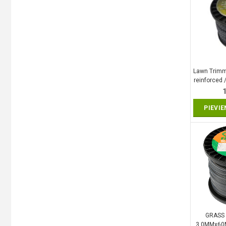
Lawn Trimme
reinforced 
x 100
PIEVI
GRASS 
3.0MMx60M