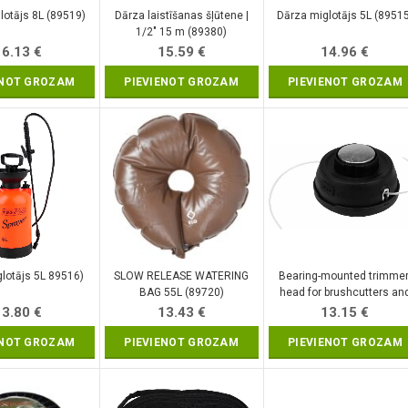
lotājs 8L (89519)
Dārza laistīšanas šļūtene |
Dārza miglotājs 5L (8951
1/2″ 15 m (89380)
16.13
€
15.59
€
14.96
€
ENOT GROZAM
PIEVIENOT GROZAM
PIEVIENOT GROZAM
lotājs 5L 89516)
SLOW RELEASE WATERING
Bearing-mounted trimmer
BAG 55L (89720)
head for brushcutters an
trimmers (YT-85121)
13.80
€
13.43
€
13.15
€
ENOT GROZAM
PIEVIENOT GROZAM
PIEVIENOT GROZAM