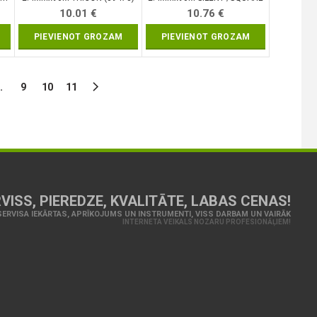
TWIST/ (89484)
10.01
€
10.76
€
PIEVIENOT GROZAM
PIEVIENOT GROZAM
…
9
10
11
VISS, PIEREDZE, KVALITĀTE, LABAS CENAS!
ERVISA IEKĀRTAS, APRĪKOJUMS UN INSTRUMENTI, VISS DARBAM UN VAIRĀK
INTERNETA VEIKALS NOZARU PROFESIONĀĻIEM!