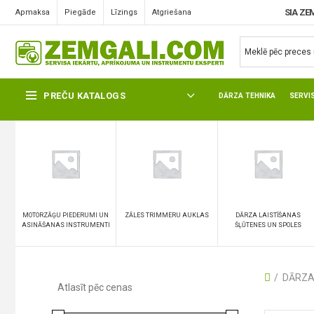
SIA ZE
Apmaksa
Piegāde
Līzings
Atgriešana
DARZA INSTRUMENTI UTT
PREČU KATALOGS
DĀRZA TEHNIKA
SERVI
MOTORZĀĢU PIEDERUMI UN
ZĀLES TRIMMERU AUKLAS
DĀRZA LAISTĪŠANAS
ASINĀŠANAS INSTRUMENTI
ŠĻŪTENES UN SPOLES
DĀRZA
Atlasīt pēc cenas