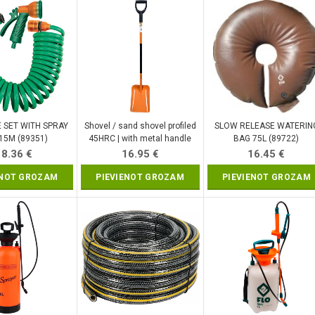
E SET WITH SPRAY
Shovel / sand shovel profiled
SLOW RELEASE WATERIN
15M (89351)
45HRC | with metal handle
BAG 75L (89722)
(35722)
18.36
€
16.95
€
16.45
€
ENOT GROZAM
PIEVIENOT GROZAM
PIEVIENOT GROZAM