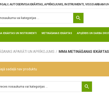
MGALI | AUTOSERVISA IEKĀRTAS, APRĪKOJUMS, INSTRUMENTI, VISS DARBAM UN
SA IEKĀRTAS UN INSTRUMENTI
METINĀŠANAS IEKĀRTAS
APĢĒRBS UN DARBA DROŠ
ĀŠANAS APARĀTI UN APRĪKOJUMS
MMA METINĀŠANAS IEKĀRTAS
Šajā sadaļā nav produktu