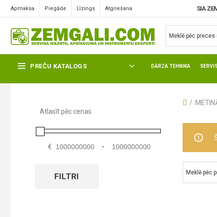
SIA ZE
Apmaksa
Piegāde
Līzings
Atgriešana
MMA METINĀŠANAS IEKĀRTAS
PREČU KATALOGS
DĀRZA TEHNIKA
SERVI
METIN
Atlasīt pēc cenas
€
-
FILTRI