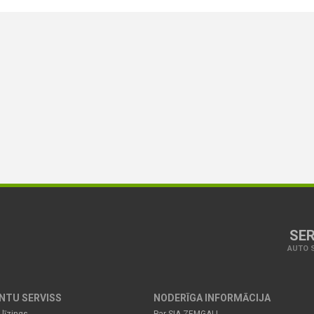
SER
AUTO S
ENTU SERVISS
NODERĪGA INFORMĀCIJA
 līzings
Par SIA ZEMGALI