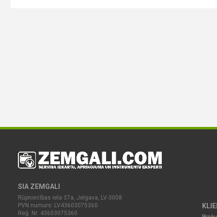
SIA ZEMGALI
Rūpniecības iela 37a, Jelgava, LV-3008
PVN numurs: LV43603075360
KLI
Reģ. Nr: 43603075360
Preču