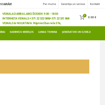
 VAIRĀK!
Par mums
Garantija un serviss
Kontakti
VEIKALA DARBA LAIKS ŠODIEN: 9:00 - 18:00
0
0.00
€
INTERNETA VEIKALS:
+371 22 322 088|+371 22 331 868
VEIKALS & NOLIKTAVA:
Rūpniecības iela 37a,
Jelgava, LV-3008
ĪBAI
DARBNĪCU MĒBELES
LUMAG TEHNIKA
ĢENERATORI UN DZINĒJI