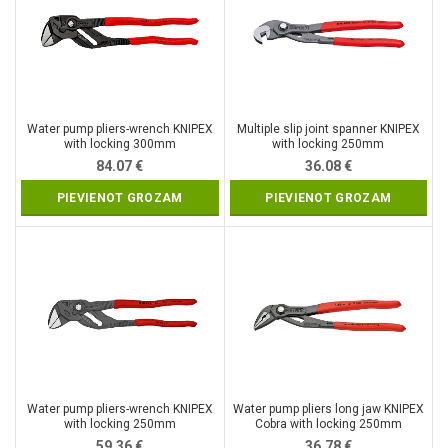
Water pump pliers-wrench KNIPEX
Multiple slip joint spanner KNIPEX
with locking 300mm
with locking 250mm
84.07
€
36.08
€
PIEVIENOT GROZAM
PIEVIENOT GROZAM
Water pump pliers-wrench KNIPEX
Water pump pliers long jaw KNIPEX
with locking 250mm
Cobra with locking 250mm
59.36
€
36.78
€