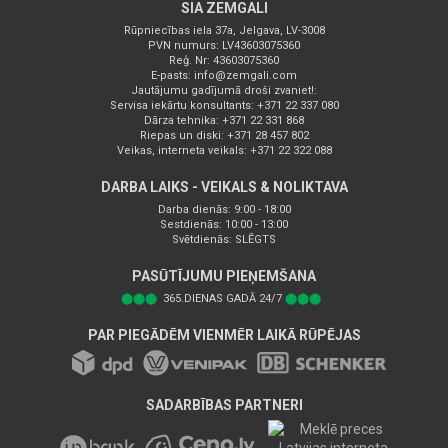
SIA ZEMGALI
Rūpniecības iela 37a, Jelgava, LV-3008
PVN numurs: LV43603075360
Reģ. Nr: 43603075360
E-pasts:
info@zemgali.com
Jautājumu gadījumā droši zvaniet!:
Servisa iekārtu konsultants: +371 22 337 080
Dārza tehnika: +371 22 331 868
Riepas un diski: +371 28 457 802
Veikas, interneta veikals: +371 22 322 088
DARBA LAIKS - VEIKALS & NOLIKTAVA
Darba dienās: 9:00 - 18:00
Sestdienās: 10:00 - 13:00
Svētdienās: SLĒGTS
PASŪTĪJUMU PIEŅEMŠANA
⬤⬤⬤
365.DIENAS GADĀ 24/7
⬤⬤⬤
PAR PIEGĀDĒM VIENMĒR LAIKĀ RŪPĒJAS
SADARBĪBAS PARTNERI