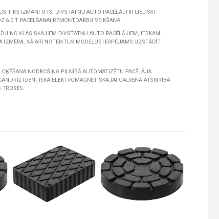
S TIKS IZMANTOTS. DIVSTATŅU AUTO PACĒLĀJI IR LIELISKI
 6.0 T PACELŠANAI REMONTDARBU VEIKŠANAI.
DU NO KLASISKAJIEM DIVSTATŅU AUTO PACĒLĀJIEM, IESKAM
KA IZMĒRA, KĀ ARĪ NOTEIKTUS MODEĻUS IESPĒJAMS UZSTĀDĪT
BLOĶĒŠANA NODROŠINA PILNĪBĀ AUTOMATIZĒTU PACĒLĀJA
GANDRĪZ IDENTISKA ELEKTROMAGNĒTISKAJAI GALVENĀ ATŠĶIRĪBA
 TROSES.