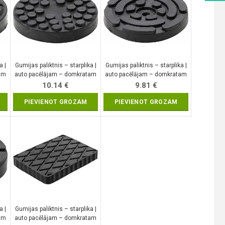
a |
Gumijas paliktnis – starplika |
Gumijas paliktnis – starplika |
am
auto pacēlājam – domkratam
auto pacēlājam – domkratam
| Ø 145 mm (6474)
| Ø 140 mm (6477)
10.14
€
9.81
€
PIEVIENOT GROZAM
PIEVIENOT GROZAM
a |
Gumijas paliktnis – starplika |
am
auto pacēlājam – domkratam