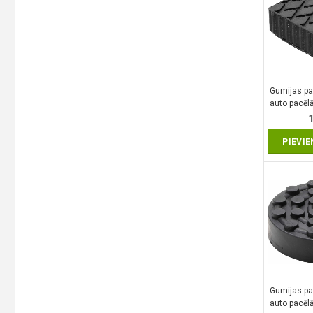
Gumijas pal
auto pacē
| 116.5 x
PIEVI
Gumijas pal
auto pacē