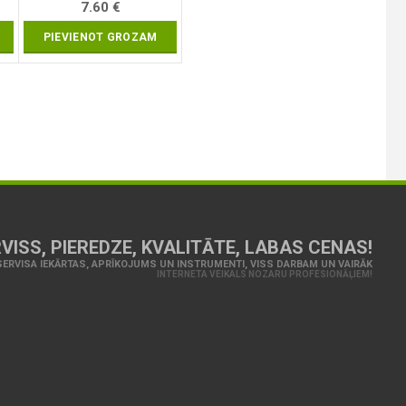
| 160 x 120 x 20 mm (7036)
7.60
€
PIEVIENOT GROZAM
VISS, PIEREDZE, KVALITĀTE, LABAS CENAS!
ERVISA IEKĀRTAS, APRĪKOJUMS UN INSTRUMENTI, VISS DARBAM UN VAIRĀK
INTERNETA VEIKALS NOZARU PROFESIONĀĻIEM!