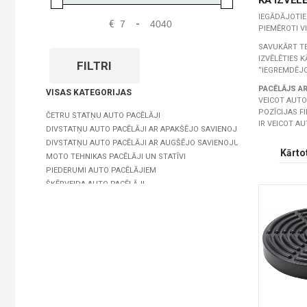
KĀ IZVĒL
IEGĀDĀJOTIE
€
-
PIEMĒROTI V
SAVUKĀRT TE
IZVĒLĒTIES 
FILTRI
“IEGREMDĒJO
PACĒLĀJS A
VISAS KATEGORIJAS
VEICOT AUTO
POZĪCIJAS F
ČETRU STATŅU AUTO PACĒLĀJI
IR VEICOT A
DIVSTATŅU AUTO PACĒLĀJI AR APAKŠĒJO SAVIENOJUMU
DIVSTATŅU AUTO PACĒLĀJI AR AUGŠĒJO SAVIENOJUMU
MOTO TEHNIKAS PACĒLĀJI UN STATĪVI
PIEDERUMI AUTO PACĒLĀJIEM
ŠĶĒRVEIDA AUTO PACĒLĀJI