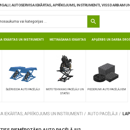
MGALI | AUTOSERVISA IEKĀRTAS, APRĪKOJUMS, INSTRUMENTI, VISS DARBAM UN
TRU
SA IEKĀRTAS UN INSTRUMENTI
METINĀŠANAS IEKĀRTAS
APĢĒRBS UN DARBA DROŠ
ŠĶĒRVEIDA AUTO PACĒLĀJI
MOTO TEHNIKAS PACĒLĀJI UN
PIEDERUMI AUTO PACĒLĀJIEM
STATĪVI
SA IEKĀRTAS, APRĪKOJUMS UN INSTRUMENTI
AUTO PACĒLĀJI
LAP