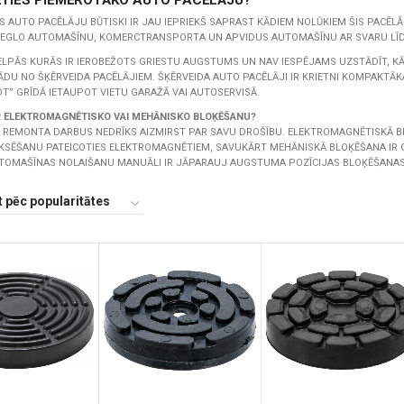
ĒTIES PIEMĒROTĀKO AUTO PACĒLĀJU?
S AUTO PACĒLĀJU BŪTISKI IR JAU IEPRIEKŠ SAPRAST KĀDIEM NOLŪKIEM ŠIS PACĒLĀJ
IEGLO AUTOMAŠĪNU, KOMERCTRANSPORTA UN APVIDUS AUTOMAŠĪNU AR SVARU LĪDZ
LPĀS KURĀS IR IEROBEŽOTS GRIESTU AUGSTUMS UN NAV IESPĒJAMS UZSTĀDĪT, KĀ
KĀDU NO ŠĶĒRVEIDA PACĒLĀJIEM. ŠĶĒRVEIDA AUTO PACĒLĀJI IR KRIETNI KOMPAKTĀ
T” GRĪDĀ IETAUPOT VIETU GARAŽĀ VAI AUTOSERVISĀ.
R ELEKTROMAGNĒTISKO VAI MEHĀNISKO BLOĶĒŠANU?
 REMONTA DARBUS NEDRĪKS AIZMIRST PAR SAVU DROŠĪBU. ELEKTROMAGNĒTISKĀ 
IKSĒŠANU PATEICOTIES ELEKTROMAGNĒTIEM, SAVUKĀRT MEHĀNISKĀ BLOĶĒŠANA IR 
UTOMAŠĪNAS NOLAIŠANU MANUĀLI IR JĀPARAUJ AUGSTUMA POZĪCIJAS BLOĶĒŠANAS