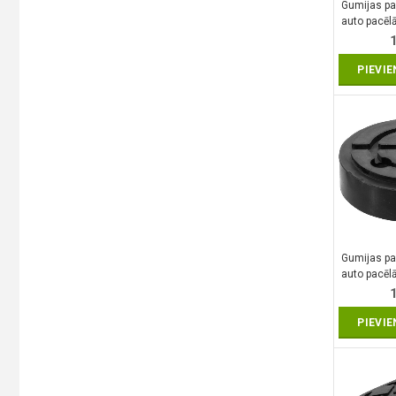
Gumijas pal
auto pacē
| Ø 1
PIEVI
Gumijas pal
auto pacē
| Ø 1
PIEVI