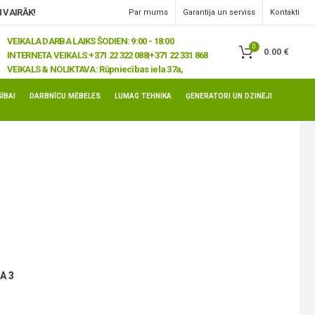
 VAIRĀK!
Par mums
Garantija un serviss
Kontakti
VEIKALA DARBA LAIKS ŠODIEN: 9:00 - 18:00
0
0.00
€
INTERNETA VEIKALS:
+371 22 322 088|+371 22 331 868
VEIKALS & NOLIKTAVA:
Rūpniecības iela 37a,
Jelgava, LV-3008
ĪBAI
DARBNĪCU MĒBELES
LUMAG TEHNIKA
ĢENERATORI UN DZINĒJI
A 3