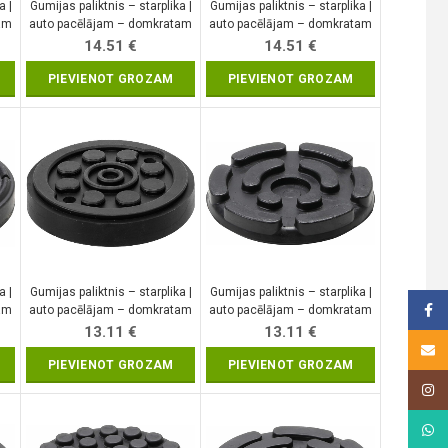
a |
Gumijas paliktnis – starplika |
Gumijas paliktnis – starplika |
am
auto pacēlājam – domkratam
auto pacēlājam – domkratam
| 160 x 120 x 40 mm (7007)
| Ø 150 mm (7045)
14.51
€
14.51
€
PIEVIENOT GROZAM
PIEVIENOT GROZAM
a |
Gumijas paliktnis – starplika |
Gumijas paliktnis – starplika |
Face
am
auto pacēlājam – domkratam
auto pacēlājam – domkratam
| Ø 120 mm (7052)
| Ø 145 mm (6473)
13.11
€
13.11
€
Email
PIEVIENOT GROZAM
PIEVIENOT GROZAM
Insta
What