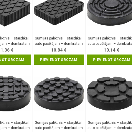
iktnis – starplika |
Gumijas paliktnis – starplika |
Gumijas paliktnis – starplik
lājam – domkratam
auto pacēlājam – domkratam
auto pacēlājam – domkrat
 116.5 x 36.5 mm
| 160 x 120 x 30 mm (7006)
| Ø 100 mm (6470)
11.36
€
10.84
€
10.14
€
(7037)
ENOT GROZAM
PIEVIENOT GROZAM
PIEVIENOT GROZAM
iktnis – starplika |
Gumijas paliktnis – starplika |
Gumijas paliktnis – starplik
lājam – domkratam
auto pacēlājam – domkratam
auto pacēlājam – domkrat