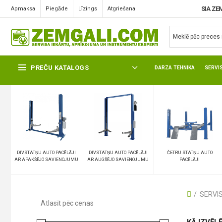
SIA ZE
Apmaksa
Piegāde
Līzings
Atgriešana
AUTO PACĒLĀJI
AUTOSERVISA DARBĪBA NAV IEDOMĀJAMA BEZ PIENĀCĪGA AUTO
PACĒLĀJA, IENĀC UN IZVĒLIES KĀDU NO DIVSTATŅU, ŠĶĒRVEIDA VAI ČE
STATŅU AUTO PACĒLĀJIEM SAVAM AUTOSERVISAM VAI GARAŽĀI.
PREČU KATALOGS
DĀRZA TEHNIKA
SERVI
DIVSTATŅU AUTO PACĒLĀJI
DIVSTATŅU AUTO PACĒLĀJI
ČETRU STATŅU AUTO
AR APAKŠĒJO SAVIENOJUMU
AR AUGŠĒJO SAVIENOJUMU
PACĒLĀJI
SERVI
Atlasīt pēc cenas