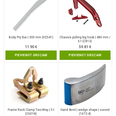
Body Pry Bar | 300 mm (H2541)
Chassis pulling big hook | 480 mm /
6 t (C813)
11.90
€
59.81
€
PIEVIENOT GROZAM
PIEVIENOT GROZAM
Frame Rack Clamp Two-Way | 5 t
Hand Anvil | wedge shape | curved
(C601N)
(1672-4)