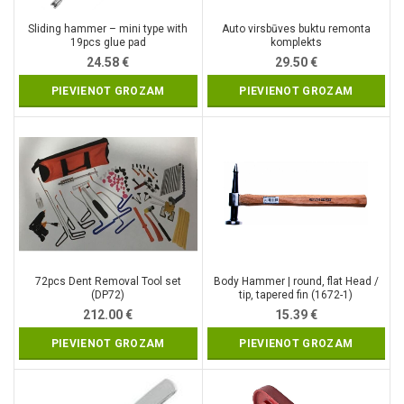
Sliding hammer – mini type with
Auto virsbūves buktu remonta
19pcs glue pad
komplekts
24.58
€
29.50
€
PIEVIENOT GROZAM
PIEVIENOT GROZAM
72pcs Dent Removal Tool set
Body Hammer | round, flat Head /
(DP72)
tip, tapered fin (1672-1)
212.00
€
15.39
€
PIEVIENOT GROZAM
PIEVIENOT GROZAM