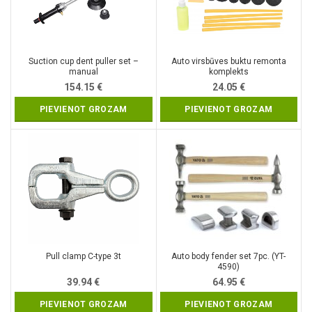
Suction cup dent puller set –
Auto virsbūves buktu remonta
manual
komplekts
154.15
€
24.05
€
PIEVIENOT GROZAM
PIEVIENOT GROZAM
Pull clamp C-type 3t
Auto body fender set 7pc. (YT-
4590)
39.94
€
64.95
€
PIEVIENOT GROZAM
PIEVIENOT GROZAM