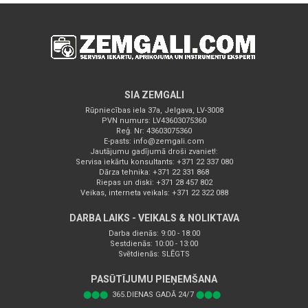
SIA ZEMGALI
Rūpniecības iela 37a, Jelgava, LV-3008
PVN numurs: LV43603075360
Reģ. Nr: 43603075360
E-pasts:
info@zemgali.com
Jautājumu gadījumā droši zvaniet!:
Servisa iekārtu konsultants: +371 22 337 080
Dārza tehnika: +371 22 331 868
Riepas un diski: +371 28 457 802
Veikas, interneta veikals: +371 22 322 088
DARBA LAIKS - VEIKALS & NOLIKTAVA
Darba dienās: 9:00 - 18:00
Sestdienās: 10:00 - 13:00
Svētdienās: SLĒGTS
PASŪTĪJUMU PIEŅEMŠANA
⬤⬤⬤
365.DIENAS GADĀ 24/7
⬤⬤⬤