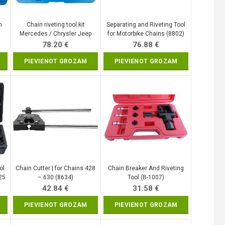
n
Chain riveting tool kit
Separating and Riveting Tool
Mercedes / Chrysler Jeep
for Motorbike Chains (8802)
(SK9368)
78.20
€
76.88
€
PIEVIENOT GROZAM
PIEVIENOT GROZAM
ol
Chain Cutter | for Chains 428
Chain Breaker And Riveting
525
– 630 (8634)
Tool (B-1007)
42.84
€
31.58
€
PIEVIENOT GROZAM
PIEVIENOT GROZAM