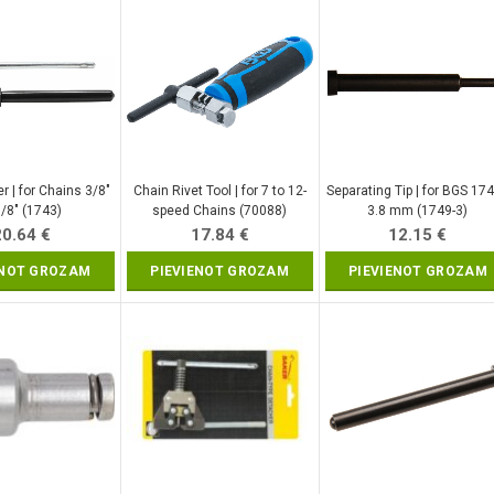
r | for Chains 3/8″
Chain Rivet Tool | for 7 to 12-
Separating Tip | for BGS 174
/8″ (1743)
speed Chains (70088)
3.8 mm (1749-3)
20.64
€
17.84
€
12.15
€
ENOT GROZAM
PIEVIENOT GROZAM
PIEVIENOT GROZAM