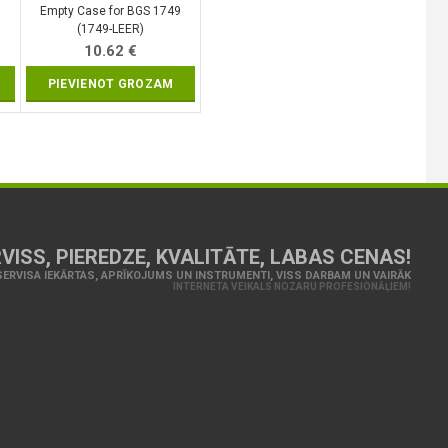
Empty Case for BGS 1749
(1749-LEER)
10.62
€
PIEVIENOT GROZAM
VISS, PIEREDZE, KVALITĀTE, LABAS CENAS!
ERVISA IEKĀRTAS, APRĪKOJUMS UN INSTRUMENTI, VISS DARBAM UN VAIRĀK
INTERNETA VEIKALS NOZARU PROFESIONĀĻIEM!