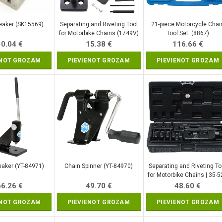
eaker (SK15569)
Separating and Riveting Tool
21-piece Motorcycle Chai
for Motorbike Chains (1749V)
Tool Set. (8867)
10.04
€
15.38
€
116.66
€
ENOT GROZAM
PIEVIENOT GROZAM
PIEVIENOT GROZAM
eaker (YT-84971)
Chain Spinner (YT-84970)
Separating and Riveting To
for Motorbike Chains | 35-
(1749)
66.26
€
49.70
€
48.60
€
ENOT GROZAM
PIEVIENOT GROZAM
PIEVIENOT GROZAM