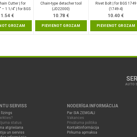
hain Cutter | for
Chain-type detacher tool
Rivet Bolt | for BGS 1749
 – 1 1/4″ | for BGS
(JD22000)
(1749-4)
4 (8634-1)
11.54
€
10.78
€
10.40
€
ENOT GROZAM
PIEVIENOT GROZAM
PIEVIENOT GROZAM
SER
AUTO S
ENTU SERVISS
NODERĪGA INFORMĀCIJA
 līzings
Par SIA ZEMGALI
irkties?
Vakances
ījuma status
Privātuma politika
ma atgriešana
Kontaktinformācija
tija un serviss
Pirkuma apmaksa