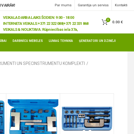
 VAIRĀK!
Par mums
Garantija un serviss
Kontakti
VEIKALA DARBA LAIKS ŠODIEN: 9:00 - 18:00
0
0.00
€
INTERNETA VEIKALS:
+371 22 322 088|+371 22 331 868
VEIKALS & NOLIKTAVA:
Rūpniecības iela 37a,
Jelgava, LV-3008
ĪBAI
DARBNĪCU MĒBELES
LUMAG TEHNIKA
ĢENERATORI UN DZINĒJI
RUMENTI UN SPECINSTRUMENTU KOMPLEKTI