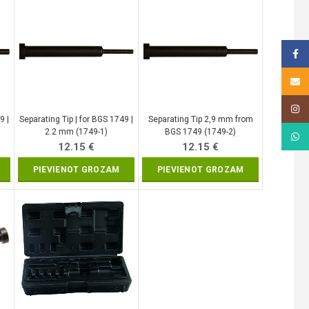
Face
Email
Insta
9 |
Separating Tip | for BGS 1749 |
Separating Tip 2,9 mm from
2.2 mm (1749-1)
BGS 1749 (1749-2)
What
12.15
€
12.15
€
PIEVIENOT GROZAM
PIEVIENOT GROZAM