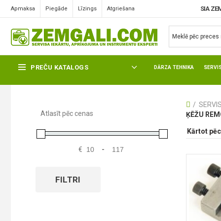
SIA ZE
Apmaksa
Piegāde
Līzings
Atgriešana
ĶĒŽU REMONTA INSTRUMENTI
PREČU KATALOGS
DĀRZA TEHNIKA
SERVI
SERVI
Atlasīt pēc cenas
ĶĒŽU REM
€
-
FILTRI