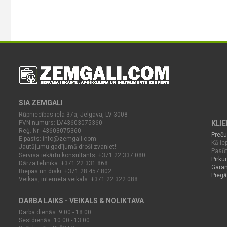
SIA ZEMGALI
Rūpniecības iela 37a, Jelgava, LV-3008
PVN numurs: LV43603075360
KLI
Reģ. Nr: 43603075360
Preču
E-pasts:
info@zemgali.com
Kā iep
Jautājumu gadījumā droši zvaniet!:
Pasūt
Servisa iekārtu konsultants: +371 22 337 080
Pirku
Dārza tehnika: +371 22 331 868
Garan
Riepas un diski: +371 28 457 802
Piegā
Veikas, interneta veikals: +371 22 322 088
DARBA LAIKS - VEIKALS & NOLIKTAVA
Darba dienās: 9:00 - 18:00
Sestdienās: 10:00 - 13:00