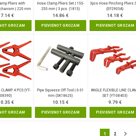
amp Pliers with
Hose Clamp Pliers Set | 155-
3pcs Hose Pinching Pliers 
echanism | 220 mm
255 mm | 3 pcs. (1815)
(EF2903A)
(9274)
17.14
€
14.86
€
14.18
€
ENOT GROZAM
PIEVIENOT GROZAM
PIEVIENOT GROZAM
 CLAMP 4 PCS (YT-
Pipe Squeeze Off Tool | 0-31
ANGLE FLEXIBLE LINE CLA
08390)
mm (SK18625)
SET (YT-08403)
10.35
€
10.15
€
9.79
€
ENOT GROZAM
PIEVIENOT GROZAM
PIEVIENOT GROZAM
1
2