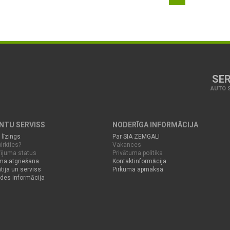
SER
AUTO S
ENTU SERVISS
NODERĪGA INFORMĀCIJA
 līzings
Par SIA ZEMGALI
irkties?
Vakances
ījuma status
Privātuma politika
ma atgriešana
Kontaktinformācija
tija un serviss
Pirkuma apmaksa
des informācija