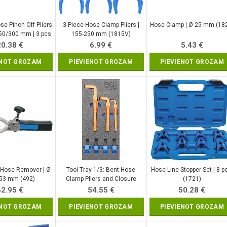
se Pinch Off Pliers
3-Piece Hose Clamp Pliers |
Hose Clamp | Ø 25 mm (18
250/300 mm | 3 pcs
155-250 mm (1815V)
K1939-3pc)
20.38
€
6.99
€
5.43
€
ENOT GROZAM
PIEVIENOT GROZAM
PIEVIENOT GROZAM
 Hose Remover | Ø
Tool Tray 1/3: Bent Hose
Hose Line Stopper Set | 8 p
 53 mm (492)
Clamp Pliers and Closure
(1721)
Clamps | 7 pcs. (4123)
62.95
€
54.55
€
50.28
€
ENOT GROZAM
PIEVIENOT GROZAM
PIEVIENOT GROZAM