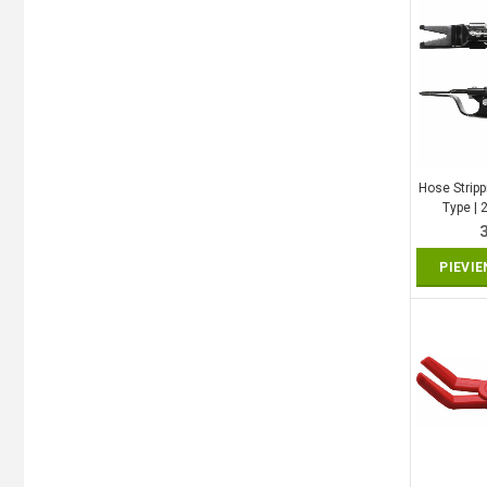
Hose Stripp
Type |
PIEVI