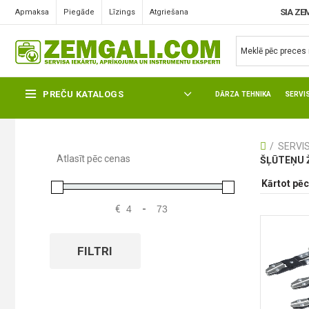
SIA ZE
Apmaksa
Piegāde
Līzings
Atgriešana
ŠĻŪTEŅU ŽŅAUGI, SKAVAS
PREČU KATALOGS
DĀRZA TEHNIKA
SERVI
SERVI
Atlasīt pēc cenas
ŠĻŪTEŅU 
€
-
FILTRI