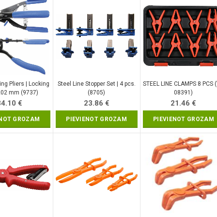
ing Pliers | Locking
Steel Line Stopper Set | 4 pcs.
STEEL LINE CLAMPS 8 PCS (
 202 mm (9737)
(8705)
08391)
34.10
€
23.86
€
21.46
€
ENOT GROZAM
PIEVIENOT GROZAM
PIEVIENOT GROZAM