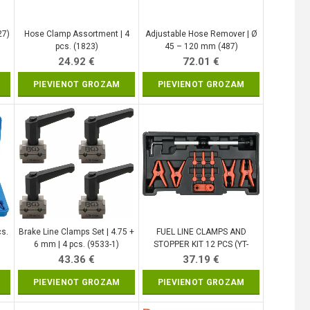
27)
Hose Clamp Assortment | 4
Adjustable Hose Remover | Ø
pcs. (1823)
45 – 120 mm (487)
24.92
€
72.01
€
PIEVIENOT GROZAM
PIEVIENOT GROZAM
cs.
Brake Line Clamps Set | 4.75 +
FUEL LINE CLAMPS AND
6 mm | 4 pcs. (9533-1)
STOPPER KIT 12 PCS (YT-
08392)
43.36
€
37.19
€
PIEVIENOT GROZAM
PIEVIENOT GROZAM