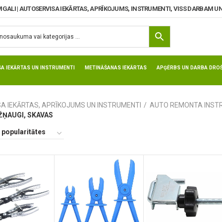
MGALI | AUTOSERVISA IEKĀRTAS, APRĪKOJUMS, INSTRUMENTI, VISS DARBAM UN
SA IEKĀRTAS UN INSTRUMENTI
METINĀŠANAS IEKĀRTAS
APĢĒRBS UN DARBA DROŠ
SA IEKĀRTAS, APRĪKOJUMS UN INSTRUMENTI
AUTO REMONTA INST
ŽŅAUGI, SKAVAS