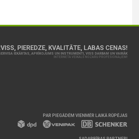
VISS, PIEREDZE, KVALITĀTE, LABAS CENAS!
ERVISA IEKĀRTAS, APRĪKOJUMS UN INSTRUMENTI, VISS DARBAM UN VAIRĀK
INTERNETA VEIKALS NOZARU PROFESIONĀĻIEM!
PAR PIEGĀDĒM VIENMĒR LAIKĀ RŪPĒJAS
SADARBĪBAS PARTNERI