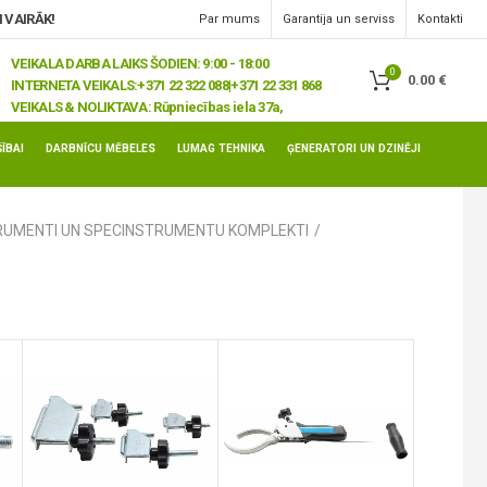
 VAIRĀK!
Par mums
Garantija un serviss
Kontakti
VEIKALA DARBA LAIKS ŠODIEN: 9:00 - 18:00
0
0.00
€
INTERNETA VEIKALS:
+371 22 322 088|+371 22 331 868
VEIKALS & NOLIKTAVA:
Rūpniecības iela 37a,
Jelgava, LV-3008
ĪBAI
DARBNĪCU MĒBELES
LUMAG TEHNIKA
ĢENERATORI UN DZINĒJI
RUMENTI UN SPECINSTRUMENTU KOMPLEKTI