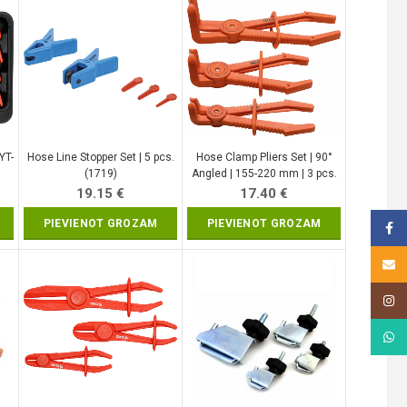
YT-
Hose Line Stopper Set | 5 pcs.
Hose Clamp Pliers Set | 90°
(1719)
Angled | 155-220 mm | 3 pcs.
(8764)
19.15
€
17.40
€
PIEVIENOT GROZAM
PIEVIENOT GROZAM
Face
Email
Insta
What