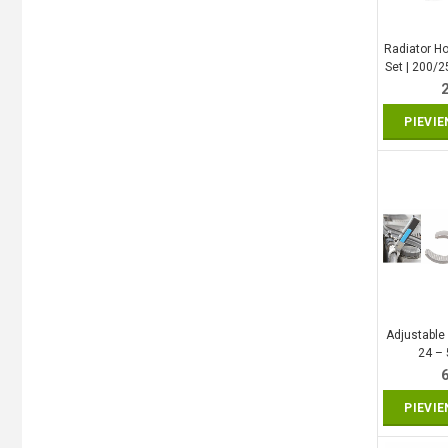
Radiator Ho
Set | 200/
(S
PIEVI
Adjustable
24 –
PIEVI