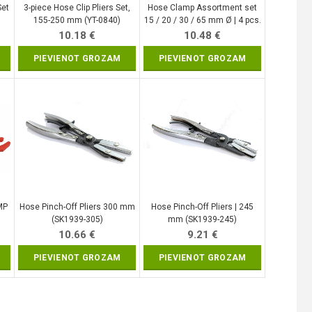
Set
3-piece Hose Clip Pliers Set,
Hose Clamp Assortment set
155-250 mm (YT-0840)
15 / 20 / 30 / 65 mm Ø | 4 pcs.
(SK1935)
10.18
€
10.48
€
PIEVIENOT GROZAM
PIEVIENOT GROZAM
MP
Hose Pinch-Off Pliers 300 mm
Hose Pinch-Off Pliers | 245
(SK1939-305)
mm (SK1939-245)
10.66
€
9.21
€
PIEVIENOT GROZAM
PIEVIENOT GROZAM