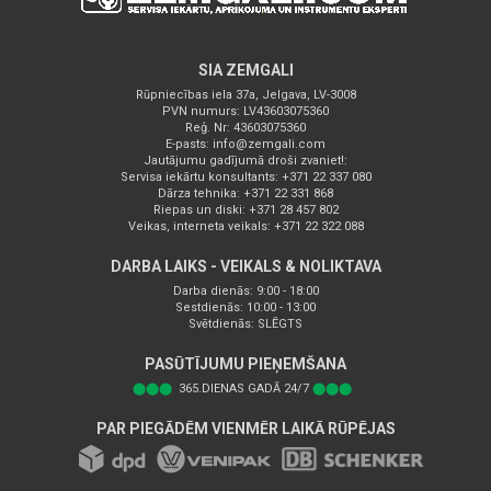
SIA ZEMGALI
Rūpniecības iela 37a, Jelgava, LV-3008
PVN numurs: LV43603075360
Reģ. Nr: 43603075360
E-pasts:
info@zemgali.com
Jautājumu gadījumā droši zvaniet!:
Servisa iekārtu konsultants: +371 22 337 080
Dārza tehnika: +371 22 331 868
Riepas un diski: +371 28 457 802
Veikas, interneta veikals: +371 22 322 088
DARBA LAIKS - VEIKALS & NOLIKTAVA
Darba dienās: 9:00 - 18:00
Sestdienās: 10:00 - 13:00
Svētdienās: SLĒGTS
PASŪTĪJUMU PIEŅEMŠANA
⬤⬤⬤
365.DIENAS GADĀ 24/7
⬤⬤⬤
PAR PIEGĀDĒM VIENMĒR LAIKĀ RŪPĒJAS