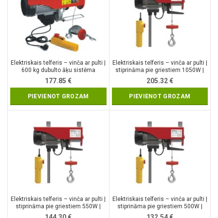
Elektriskais telferis – vinča ar pulti |
Elektriskais telferis – vinča ar pulti |
600 kg dubulto āķu sistēma
stiprināma pie griestiem 1050W |
300/600KG (YT-5905)
177.85
€
205.32
€
PIEVIENOT GROZAM
PIEVIENOT GROZAM
Elektriskais telferis – vinča ar pulti |
Elektriskais telferis – vinča ar pulti |
stiprināma pie griestiem 550W |
stiprināma pie griestiem 500W |
150/300KG (YT-5902)
125/250KG (YT-5901)
144.30
€
132.54
€