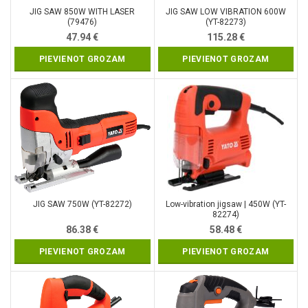
JIG SAW 850W WITH LASER
JIG SAW LOW VIBRATION 600W
(79476)
(YT-82273)
47.94
€
115.28
€
PIEVIENOT GROZAM
PIEVIENOT GROZAM
JIG SAW 750W (YT-82272)
Low-vibration jigsaw | 450W (YT-
82274)
86.38
€
58.48
€
PIEVIENOT GROZAM
PIEVIENOT GROZAM