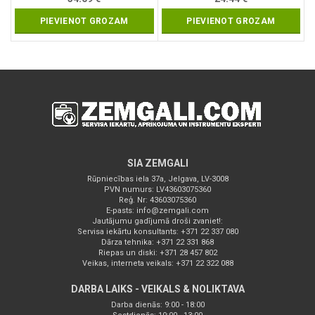
PIEVIENOT GROZAM
PIEVIENOT GROZAM
SIA ZEMGALI
Rūpniecības iela 37a, Jelgava, LV-3008
PVN numurs: LV43603075360
Reģ. Nr: 43603075360
E-pasts:
info@zemgali.com
Jautājumu gadījumā droši zvaniet!:
Servisa iekārtu konsultants: +371 22 337 080
Dārza tehnika: +371 22 331 868
Riepas un diski: +371 28 457 802
Veikas, interneta veikals: +371 22 322 088
DARBA LAIKS - VEIKALS & NOLIKTAVA
Darba dienās: 9:00 - 18:00