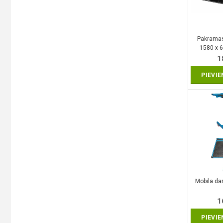
Pakramas
1580 x 
1
PIEVI
Mobila da
1
PIEVI