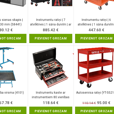
 sienas skapis |
Instrumentu ratiņi | 7
Instrumentu ratiņi | 6
630 mm (58441)
atvilktnes | 1 sāna durvīm | ar
atvilktnes | 1 sāna durvīm 
250.gab instrumentiem (6058)
184.gab (58560)
80.12
€
885.42
€
447.60
€
ENOT GROZAM
PIEVIENOT GROZAM
PIEVIENOT GROZAM
rba virsma (4101)
Instrumentu kaste ar
Autoservisa ratiņi (YT-5521
instrumentiem 80.vienības
(YT-38951)
Original
Cu
67.78
€
118.64
€
95.00
€
110.14
€
price
pr
ENOT GROZAM
PIEVIENOT GROZAM
PIEVIENOT GROZAM
was:
is: