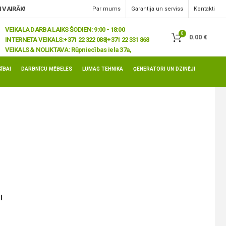
 VAIRĀK!
Par mums
Garantija un serviss
Kontakti
VEIKALA DARBA LAIKS ŠODIEN: 9:00 - 18:00
0
0.00
€
INTERNETA VEIKALS:
+371 22 322 088|+371 22 331 868
VEIKALS & NOLIKTAVA:
Rūpniecības iela 37a,
Jelgava, LV-3008
ĪBAI
DARBNĪCU MĒBELES
LUMAG TEHNIKA
ĢENERATORI UN DZINĒJI
I