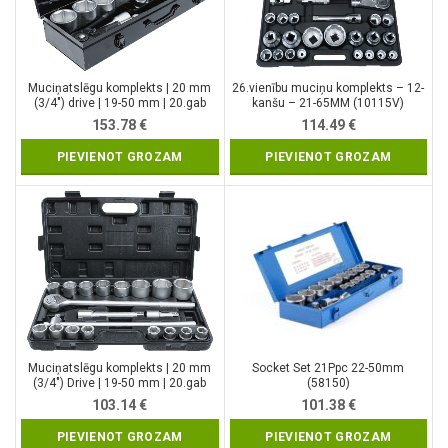
Muciņatslēgu komplekts | 20 mm
26.vienību muciņu komplekts – 12-
(3/4″) drive | 19-50 mm | 20.gab
kanšu – 21-65MM (10115V)
(15113)
153.78
€
114.49
€
PIEVIENOT GROZAM
PIEVIENOT GROZAM
Muciņatslēgu komplekts | 20 mm
Socket Set 21Ppc 22-50mm
(3/4″) Drive | 19-50 mm | 20.gab
(58150)
(1202)
103.14
€
101.38
€
PIEVIENOT GROZAM
PIEVIENOT GROZAM