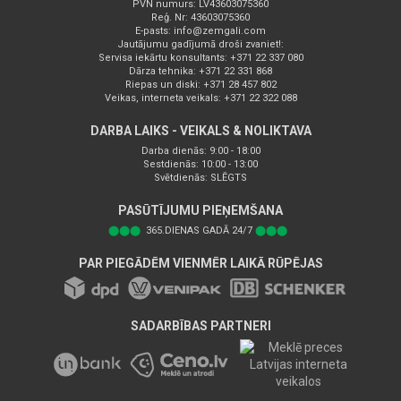
PVN numurs: LV43603075360
Reģ. Nr: 43603075360
E-pasts:
info@zemgali.com
Jautājumu gadījumā droši zvaniet!:
Servisa iekārtu konsultants: +371 22 337 080
Dārza tehnika: +371 22 331 868
Riepas un diski: +371 28 457 802
Veikas, interneta veikals: +371 22 322 088
DARBA LAIKS - VEIKALS & NOLIKTAVA
Darba dienās: 9:00 - 18:00
Sestdienās: 10:00 - 13:00
Svētdienās: SLĒGTS
PASŪTĪJUMU PIEŅEMŠANA
⬤⬤⬤
365.DIENAS GADĀ 24/7
⬤⬤⬤
PAR PIEGĀDĒM VIENMĒR LAIKĀ RŪPĒJAS
SADARBĪBAS PARTNERI