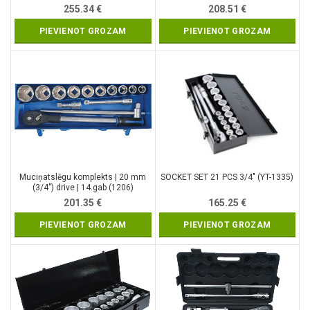
255.34
€
208.51
€
PIEVIENOT GROZAM
PIEVIENOT GROZAM
Muciņatslēgu komplekts | 20 mm
SOCKET SET 21 PCS 3/4″ (YT-1335)
(3/4″) drive | 14.gab (1206)
201.35
€
165.25
€
PIEVIENOT GROZAM
PIEVIENOT GROZAM