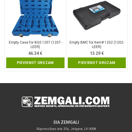
Empty Case for BGS 1207 (1207-
Empty BMC for item# 1202 (1202-
LEER)
LEER)
46.34
€
13.29
€
PIEVIENOT GROZAM
PIEVIENOT GROZAM
SIA ZEMGALI
Rūpniecības iela 37a, Jelgava, LV-3008