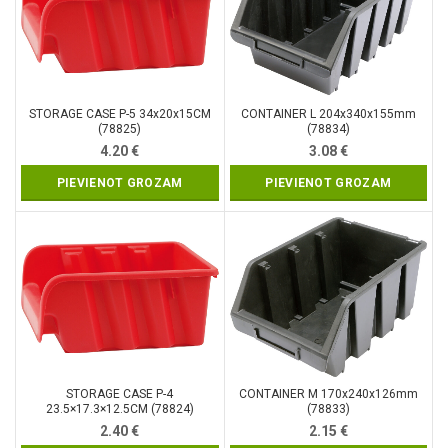
STORAGE CASE P-5 34x20x15CM
CONTAINER L 204x340x155mm
(78825)
(78834)
4.20
€
3.08
€
PIEVIENOT GROZAM
PIEVIENOT GROZAM
STORAGE CASE P-4
CONTAINER M 170x240x126mm
23.5×17.3×12.5CM (78824)
(78833)
2.40
€
2.15
€