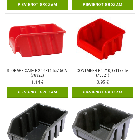
PIEVIENOT GROZAM
PIEVIENOT GROZAM
STORAGE CASE P-2 16×11.5×7.5CM
CONTAINER P-1 /10,8x11x7,5/
(78822)
(78821)
1.14
€
0.95
€
PIEVIENOT GROZAM
PIEVIENOT GROZAM