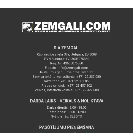
SIA ZEMGALI
Rūpniecības iela 37a, Jelgava, LV-3008
PVN numurs: LV43603075360
Reģ. Nr: 43603075360
E-pasts:
info@zemgali.com
Jautājumu gadījumā droši zvaniet!:
Servisa iekārtu konsultants: +371 22 337 080
Dārza tehnika: +371 22 331 868
Riepas un diski: +371 28 457 802
Veikas, interneta veikals: +371 22 322 088
DARBA LAIKS - VEIKALS & NOLIKTAVA
Darba dienās: 9:00 - 18:00
Sestdienās: 10:00 - 13:00
Svētdienās: SLĒGTS
PASŪTĪJUMU PIEŅEMŠANA