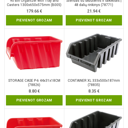
90 Bin Organizer with Tray and
Stendas su dėžutėmis ir laikikliais |
Casters 1300x650x575mm (B005)
48 dalių rinkinys (78771)
179.66
€
21.94
€
PIEVIENOT GROZAM
PIEVIENOT GROZAM
STORAGE CASE P-6 44x31x18CM
CONTAINER XL 333x500x187mm
(78826)
(78835)
8.80
€
8.35
€
PIEVIENOT GROZAM
PIEVIENOT GROZAM