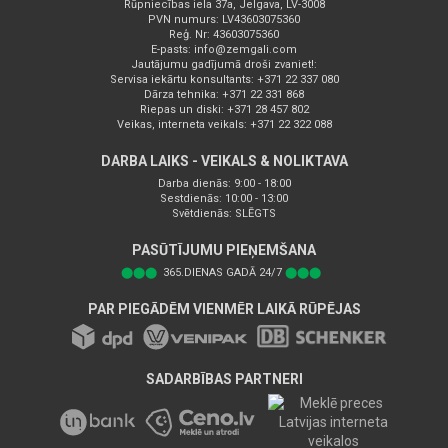
Rūpniecības iela 37a, Jelgava, LV-3008
PVN numurs: LV43603075360
Reģ. Nr: 43603075360
E-pasts:
info@zemgali.com
Jautājumu gadījumā droši zvaniet!:
Servisa iekārtu konsultants: +371 22 337 080
Dārza tehnika: +371 22 331 868
Riepas un diski: +371 28 457 802
Veikas, interneta veikals: +371 22 322 088
DARBA LAIKS - VEIKALS & NOLIKTAVA
Darba dienās: 9:00 - 18:00
Sestdienās: 10:00 - 13:00
Svētdienās: SLĒGTS
PASŪTĪJUMU PIEŅEMŠANA
⬤⬤⬤
365.DIENAS GADĀ 24/7
⬤⬤⬤
PAR PIEGĀDĒM VIENMĒR LAIKĀ RŪPĒJAS
SADARBĪBAS PARTNERI