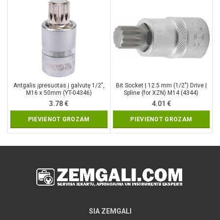
Antgalis įpresuotas į galvutę 1/2″,
Bit Socket | 12.5 mm (1/2″) Drive |
M16 x 50mm (YT-04346)
Spline (for XZN) M14 (4344)
3.78
€
4.01
€
PIEVIENOT GROZAM
PIEVIENOT GROZAM
SIA ZEMGALI