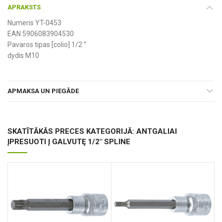
APRAKSTS
Numeris YT-0453
EAN 5906083904530
Pavaros tipas [colio] 1/2 “
dydis M10
APMAKSA UN PIEGĀDE
SKATĪTĀKĀS PRECES KATEGORIJĀ: ANTGALIAI
ĮPRESUOTI Į GALVUTĘ 1/2" SPLINE