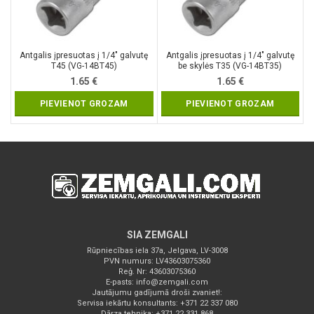
Antgalis įpresuotas į 1/4″ galvutę
Antgalis įpresuotas į 1/4″ galvutę
T45 (VG-14BT45)
be skylės T35 (VG-14BT35)
1.65
€
1.65
€
PIEVIENOT GROZAM
PIEVIENOT GROZAM
SIA ZEMGALI
Rūpniecības iela 37a, Jelgava, LV-3008
PVN numurs: LV43603075360
Reģ. Nr: 43603075360
E-pasts:
info@zemgali.com
Jautājumu gadījumā droši zvaniet!:
Servisa iekārtu konsultants: +371 22 337 080
Dārza tehnika: +371 22 331 868