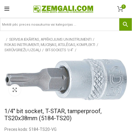
0
SERVISA IEKĀRTAS, APRĪKOJUMS UN INSTRUMENTI
ROKAS INSTRUMENTI, MUCIŅAS, ATSLĒGAS, KOMPLEKTI
SKRŪVGRIEŽU UZGAĻI
BIT-SOCKETS 1/4"
Pietuvināt
1/4″ bit socket, T-STAR, tamperproof,
TS20x38mm (5184-TS20)
Preces kods: 5184-TS20-VG