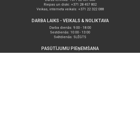
Riepas un diski: +371 28 457 802
Veikas, interneta veikals: +371 22 322 088
DARBA LAIKS - VEIKALS & NOLIKTAVA
Darba dienās: 9:00 - 18:00
Sestdienās: 10:00 - 13:00
Svētdienās: SLĒGTS
PASŪTĪJUMU PIEŅEMŠANA
⬤⬤⬤
365.DIENAS GADĀ 24/7
⬤⬤⬤
PAR PIEGĀDĒM VIENMĒR LAIKĀ RŪPĒJAS
SADARBĪBAS PARTNERI
SIA ZEMGALI | SERVISA IEKĀRTAS, APRĪKOJUMS UN INSTRUMENTI
2021