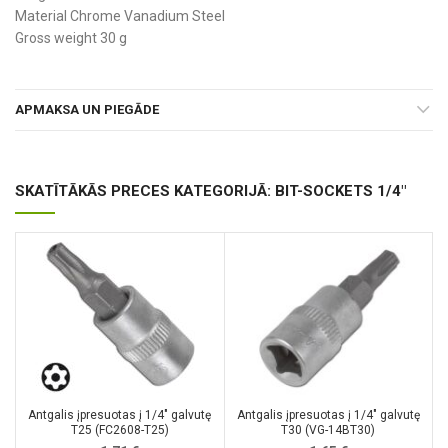
Material Chrome Vanadium Steel
Gross weight 30 g
APMAKSA UN PIEGĀDE
SKATĪTĀKĀS PRECES KATEGORIJĀ: BIT-SOCKETS 1/4"
Antgalis įpresuotas į 1/4″ galvutę
Antgalis įpresuotas į 1/4″ galvutę
T25 (FC2608-T25)
T30 (VG-14BT30)