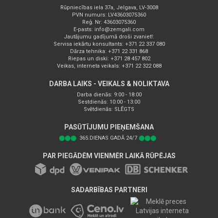
Rūpniecības iela 37a, Jelgava, LV-3008
PVN numurs: LV43603075360
Reģ. Nr: 43603075360
E-pasts:
info@zemgali.com
Jautājumu gadījumā droši zvaniet!:
Servisa iekārtu konsultants: +371 22 337 080
Dārza tehnika: +371 22 331 868
Riepas un diski: +371 28 457 802
Veikas, interneta veikals: +371 22 322 088
DARBA LAIKS - VEIKALS & NOLIKTAVA
Darba dienās: 9:00 - 18:00
Sestdienās: 10:00 - 13:00
Svētdienās: SLĒGTS
PASŪTĪJUMU PIEŅEMŠANA
⬤⬤⬤
365.DIENAS GADĀ 24/7
⬤⬤⬤
PAR PIEGĀDĒM VIENMĒR LAIKĀ RŪPĒJAS
SADARBĪBAS PARTNERI