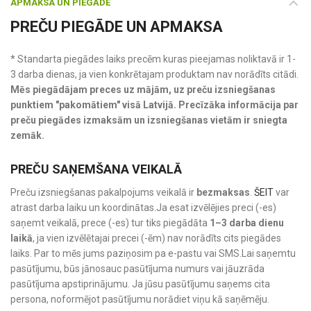
APMAKSA UN PIEGĀDE
PREČU PIEGĀDE UN APMAKSA
* Standarta piegādes laiks precēm kuras pieejamas noliktavā ir 1-
3 darba dienas, ja vien konkrētajam produktam nav norādīts citādi.
Mēs piegādājam preces uz mājām, uz preču izsniegšanas
punktiem "pakomātiem" visā Latvijā. Precīzāka informācija par
preču piegādes izmaksām un izsniegšanas vietām ir sniegta
zemāk.
PREČU SAŅEMŠANA VEIKALĀ
Preču izsniegšanas pakalpojums veikalā ir
bezmaksas
.
ŠEIT
var
atrast darba laiku un koordinātas.Ja esat izvēlējies preci (-es)
saņemt veikalā, prece (-es) tur tiks piegādāta
1–3 darba dienu
laikā
, ja vien izvēlētajai precei (-ēm) nav norādīts cits piegādes
laiks. Par to mēs jums paziņosim pa e-pastu vai SMS.Lai saņemtu
pasūtījumu, būs jānosauc pasūtījuma numurs vai jāuzrāda
pasūtījuma apstiprinājumu. Ja jūsu pasūtījumu saņems cita
persona, noformējot pasūtījumu norādiet viņu kā saņēmēju.