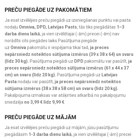
PREČU PIEGĀDE UZ PAKOMĀTIEM
Ja esat izvēlējies preču piegādi uz izsniegšanas punktu vai pasta
nodaļu
Omniva, DPD, Latvijas Pasts
, tās tiks piegādātas
1–3
darba dienu laikā
, ja vien izvēlētajai (-ām) precei (-ēm) nav
norādīts cits piegādes laiks.Pasūtījuma piegāde
uz
Omniva
pakomātu ir iespējama tikai tad,
ja preces
nepārsniedz noteiktos sūtījuma izmērus (39 x 38 x 64) un svaru
(līdz 30 kg).
Pasūtījuma piegādi uz
DPD
pakomātu var pasūtīt,
ja
preces nepārsniedz noteiktos sūtījuma izmērus (61 x 44 x 37
cm) un svaru (līdz 20 kg).
Pasūtījuma piegādi uz
Latvijas
Pasta
nodaļu var pasūtīt,
ja preces nepārsniedz noteiktos
sūtījuma izmērus (38 x 38 x 58 cm) un svaru (līdz 20 kg).
Pakalpojuma izmaksas var atšķirties atkarībā no pakalpojumu
sniedzēja
no 3,99 € līdz 9,99 €
.
PREČU PIEGĀDE UZ MĀJĀM
Ja esat izvēlējies preču piegādi uz mājām, jūsu pasūtījumu
piegādāsim
1-3 darba dienu laikā
, ja vien izvēlētajai (-ām) precei