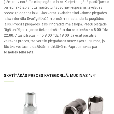
(-ēm) nav norādīts cits piegādes laiks. Kurjeri piegādā pasūtījumus
pa iepriekš izplānotu maršrutu, tāpēc nav iespējams izvēlēties
precīzu piegādes laiku. Jūs varat izvēlēties tikai vēlamo piegādes
laika intervālu.
Svarīgi!
Dažām precēm ir nestandarta piegādes
laiks. Precīzs piegādes laiks ir norādīts mājaslapā. Preču piegāde
Rīgā un Rīgas rajonos tiek nodrošināta
darba dienās no 8:00 līdz
22:00
. Citās pilsētās –
no 8:00 līdz 18:00
. Ja esat pasūtījis
vairākas preces, tās var tikt piegādātas atsevišķos sūtījumos, jo
tās tiks vestas no dažādām noliktāvām. Papildu maksa par
to
netiek iekasēta
.
SKATĪTĀKĀS PRECES KATEGORIJĀ: MUCIŅAS 1/4"