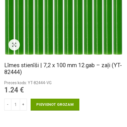
Pietuvināt
Līmes stienīši | 7,2 x 100 mm 12.gab – zaļi (YT-
82444)
Preces kods: YT-82444-VG
1.24
€
PIEVIENOT GROZAM