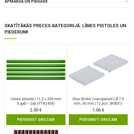
APMAKSA UN PIEGĀDE
SKATĪTĀKĀS PRECES KATEGORIJĀ: LĪMES PISTOLES UN
PIEDERUMI
Līmes stienīši | 11,2 x 200 mm
Glue Sticks | transparent | Ø 7.5
5.gab – zaļi (YT-82436)
mm, 50 mm | 12 pcs. (80851)
2.00
€
1.06
€
PIEVIENOT GROZAM
PIEVIENOT GROZAM