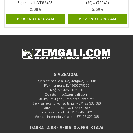
5.gab – zili (YT-82435)
(30)w (73040)
2.00
€
5.69
€
PIEVIENOT GROZAM
PIEVIENOT GROZAM
SIA ZEMGALI
Rūpniecības iela 37a, Jelgava, LV-3008
PVN numurs: LV43603075360
Reģ. Nr: 43603075360
E-pasts:
info@zemgali.com
Jautājumu gadījumā droši zvaniet!:
Servisa iekārtu konsultants: +371 22 337 080
Dārza tehnika: +371 22 331 868
Riepas un diski: +371 28 457 802
Veikas, interneta veikals: +371 22 322 088
DARBA LAIKS - VEIKALS & NOLIKTAVA