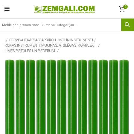
0
SERVISA IEKĀRTAS, APRĪKOJUMS UN INSTRUMENTI
ROKAS INSTRUMENTI, MUCIŅAS, ATSLĒGAS, KOMPLEKTI
LĪMES PISTOLES UN PIEDERUMI