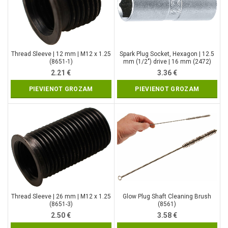
Thread Sleeve | 12 mm | M12 x 1.25
Spark Plug Socket, Hexagon | 12.5
(8651-1)
mm (1/2″) drive | 16 mm (2472)
2.21
€
3.36
€
PIEVIENOT GROZAM
PIEVIENOT GROZAM
Thread Sleeve | 26 mm | M12 x 1.25
Glow Plug Shaft Cleaning Brush
(8651-3)
(8561)
2.50
€
3.58
€