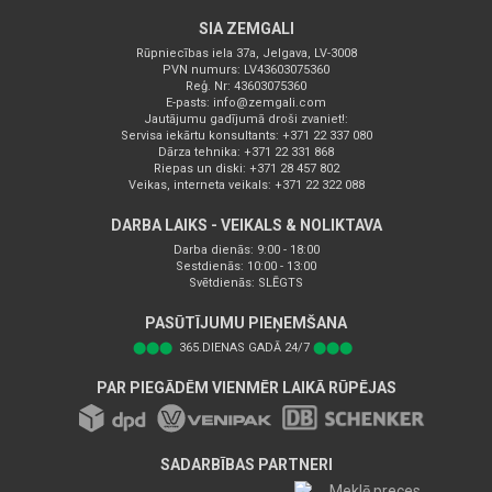
SIA ZEMGALI
Rūpniecības iela 37a, Jelgava, LV-3008
PVN numurs: LV43603075360
Reģ. Nr: 43603075360
E-pasts:
info@zemgali.com
Jautājumu gadījumā droši zvaniet!:
Servisa iekārtu konsultants: +371 22 337 080
Dārza tehnika: +371 22 331 868
Riepas un diski: +371 28 457 802
Veikas, interneta veikals: +371 22 322 088
DARBA LAIKS - VEIKALS & NOLIKTAVA
Darba dienās: 9:00 - 18:00
Sestdienās: 10:00 - 13:00
Svētdienās: SLĒGTS
PASŪTĪJUMU PIEŅEMŠANA
⬤⬤⬤
365.DIENAS GADĀ 24/7
⬤⬤⬤
PAR PIEGĀDĒM VIENMĒR LAIKĀ RŪPĒJAS
SADARBĪBAS PARTNERI