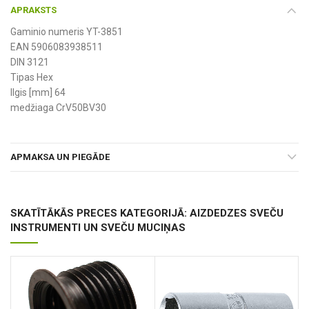
APRAKSTS
Gaminio numeris YT-3851
EAN 5906083938511
DIN 3121
Tipas Hex
Ilgis [mm] 64
medžiaga CrV50BV30
APMAKSA UN PIEGĀDE
SKATĪTĀKĀS PRECES KATEGORIJĀ: AIZDEDZES SVEČU
INSTRUMENTI UN SVEČU MUCIŅAS