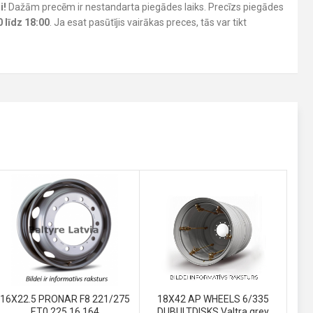
i!
Dažām precēm ir nestandarta piegādes laiks. Precīzs piegādes
0 līdz 18:00
. Ja esat pasūtījis vairākas preces, tās var tikt
16X22.5 PRONAR F8 221/275
18X42 AP WHEELS 6/335
ET0 225.16.164
DUBULTDISKS Valtra grey