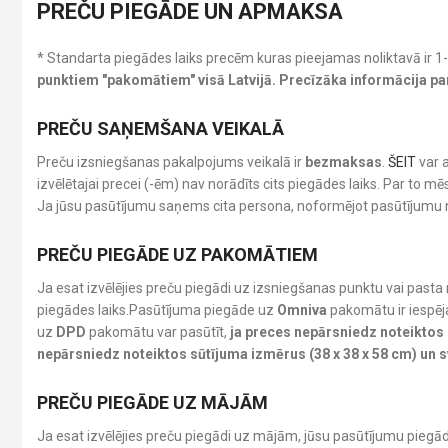
PREČU PIEGĀDE UN APMAKSA
* Standarta piegādes laiks precēm kuras pieejamas noliktavā ir 1
punktiem "pakomātiem" visā Latvijā. Precīzāka informācija p
PREČU SAŅEMŠANA VEIKALĀ
Preču izsniegšanas pakalpojums veikalā ir
bezmaksas
.
ŠEIT
var a
izvēlētajai precei (-ēm) nav norādīts cits piegādes laiks. Par t
Ja jūsu pasūtījumu saņems cita persona, noformējot pasūtījumu 
PREČU PIEGĀDE UZ PAKOMĀTIEM
Ja esat izvēlējies preču piegādi uz izsniegšanas punktu vai pasta
piegādes laiks.Pasūtījuma piegāde uz
Omniva
pakomātu ir iespēj
uz
DPD
pakomātu var pasūtīt,
ja preces nepārsniedz noteiktos s
nepārsniedz noteiktos sūtījuma izmērus (38 x 38 x 58 cm) un sv
PREČU PIEGĀDE UZ MĀJĀM
Ja esat izvēlējies preču piegādi uz mājām, jūsu pasūtījumu pieg