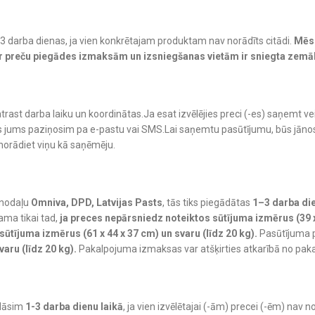
-3 darba dienas, ja vien konkrētajam produktam nav norādīts citādi.
Mēs 
ar preču piegādes izmaksām un izsniegšanas vietām ir sniegta zemā
trast darba laiku un koordinātas.Ja esat izvēlējies preci (-es) saņemt ve
o mēs jums paziņosim pa e-pastu vai SMS.Lai saņemtu pasūtījumu, būs jā
norādiet viņu kā saņēmēju.
 nodaļu
Omniva, DPD, Latvijas Pasts
, tās tiks piegādātas
1–3 darba die
ama tikai tad,
ja preces nepārsniedz noteiktos sūtījuma izmērus (39 x 
ūtījuma izmērus (61 x 44 x 37 cm) un svaru (līdz 20 kg).
Pasūtījuma 
aru (līdz 20 kg).
Pakalpojuma izmaksas var atšķirties atkarībā no pa
ādāsim
1-3 darba dienu laikā
, ja vien izvēlētajai (-ām) precei (-ēm) nav 