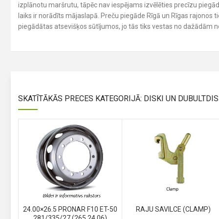
izplānotu maršrutu, tāpēc nav iespējams izvēlēties precīzu piegādes
laiks ir norādīts mājaslapā. Preču piegāde Rīgā un Rīgas rajonos 
piegādātas atsevišķos sūtījumos, jo tās tiks vestas no dažādām 
SKATĪTĀKĀS PRECES KATEGORIJĀ: DISKI UN DUBULTDIS
24.00×26.5 PRONAR F10 ET-50
RAJU SAVILCE (CLAMP)
281/335/27 (265.24.06)