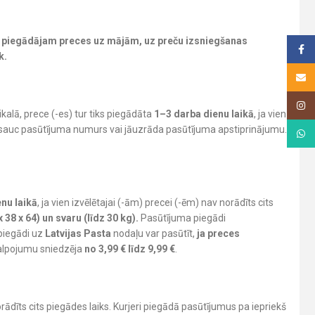
piegādājam preces uz mājām, uz preču izsniegšanas
Face
k.
Email
Insta
ikalā, prece (-es) tur tiks piegādāta
1–3 darba dienu laikā
, ja vien
nosauc pasūtījuma numurs vai jāuzrāda pasūtījuma apstiprinājumu.
What
nu laikā
, ja vien izvēlētajai (-ām) precei (-ēm) nav norādīts cits
38 x 64) un svaru (līdz 30 kg).
Pasūtījuma piegādi
piegādi uz
Latvijas Pasta
nodaļu var pasūtīt,
ja preces
kalpojumu sniedzēja
no 3,99 € līdz 9,99 €
.
norādīts cits piegādes laiks. Kurjeri piegādā pasūtījumus pa iepriekš