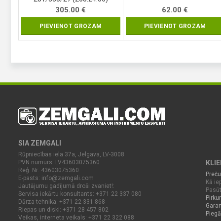
305.00
€
62.00
€
PIEVIENOT GROZAM
PIEVIENOT GROZAM
SIA ZEMGALI
Rūpniecības iela 37a, Jelgava, LV-3008
PVN numurs: LV43603075360
KLI
Reģ. Nr: 43603075360
Preču
E-pasts:
info@zemgali.com
Kā iep
Jautājumu gadījumā droši zvaniet!:
Pasūt
Servisa iekārtu konsultants: +371 22 337 080
Pirku
Dārza tehnika: +371 22 331 868
Garan
Riepas un diski: +371 28 457 802
Piegā
Veikas, interneta veikals: +371 22 322 088