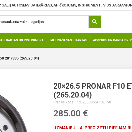
MGALI | AUTOSERVISA IEKĀRTAS, APRĪKOJUMS, INSTRUMENTI, VISS DARBAM UN
SA IEKĀRTAS UN INSTRUMENTI
METINĀŠANAS IEKĀRTAS
APĢĒRBS UN DARBA DROŠ
0 281/335 (265.20.04)
20×26.5 PRONAR F10 E
(265.20.04)
Preces kods: PRO2000265F10ET50
285.00
€
UZMANĪBU: LAI PRECIZĒTU PIEEJAMĪBU