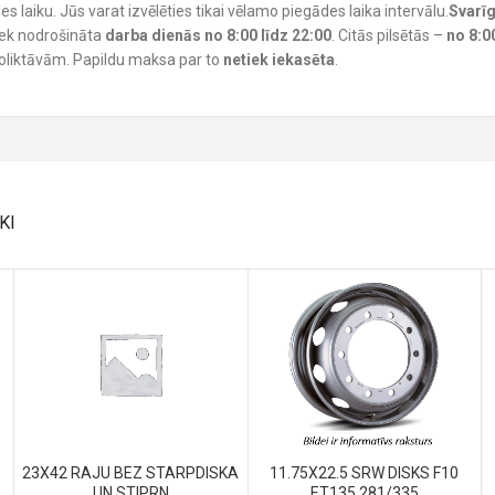
 laiku. Jūs varat izvēlēties tikai vēlamo piegādes laika intervālu.
Svarīg
tiek nodrošināta
darba dienās no 8:00 līdz 22:00
. Citās pilsētās –
no 8:0
noliktāvām. Papildu maksa par to
netiek iekasēta
.
KI
23X42 RAJU BEZ STARPDISKA
11.75X22.5 SRW DISKS F10
UN STIPRN
ET135 281/335