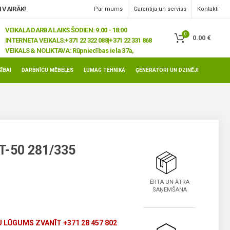
 VAIRĀK!
Par mums
Garantija un serviss
Kontakti
VEIKALA DARBA LAIKS ŠODIEN: 9:00 - 18:00
0
0.00
€
INTERNETA VEIKALS:
+371 22 322 088|+371 22 331 868
VEIKALS & NOLIKTAVA:
Rūpniecības iela 37a,
Jelgava, LV-3008
ĪBAI
DARBNĪCU MĒBELES
LUMAG TEHNIKA
ĢENERATORI UN DZINĒJI
T-50 281/335
ĒRTA UN ĀTRA
SAŅEMŠANA
 LŪGUMS ZVANĪT +371 28 457 802