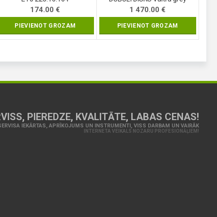
174.00
€
1 470.00
€
PIEVIENOT GROZAM
PIEVIENOT GROZAM
VISS, PIEREDZE, KVALITĀTE, LABAS CENAS!
ERVISA IEKĀRTAS, APRĪKOJUMS UN INSTRUMENTI, VISS DARBAM UN VAIRĀK
INTERNETA VEIKALS NOZARU PROFESIONĀĻIEM!