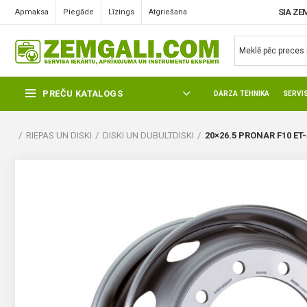
SIA ZE
Apmaksa
Piegāde
Līzings
Atgriešana
PREČU KATALOGS
DĀRZA TEHNIKA
SERVI
RIEPAS UN DISKI
DISKI UN DUBULTDISKI
20×26.5 PRONAR F10 ET-5