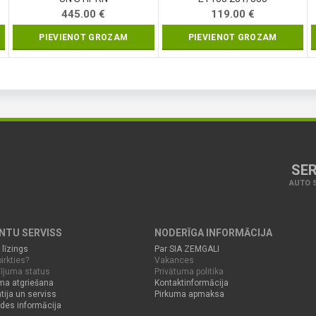
445.00
€
119.00
€
PIEVIENOT GROZAM
PIEVIENOT GROZAM
SER
AUTO S
ENTU SERVISS
NODERĪGA INFORMĀCIJA
 līzings
Par SIA ZEMGALI
irkties?
Vakances
ījuma status
Privātuma politika
ma atgriešana
Kontaktinformācija
tija un serviss
Pirkuma apmaksa
des informācija