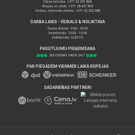
Dārza tehnika: +371 22 331 868
Riepas un diski: +371 28 457 802
Veikas, interneta veikals: +371 22 322 088
DARBA LAIKS - VEIKALS & NOLIKTAVA
Darba dienās: 9:00 - 18:00
Sestdienās: 10:00 - 13:00
Svētdienās: SLĒGTS
PASŪTĪJUMU PIEŅEMŠANA
⬤⬤⬤
365.DIENAS GADĀ 24/7
⬤⬤⬤
PAR PIEGĀDĒM VIENMĒR LAIKĀ RŪPĒJAS
SADARBĪBAS PARTNERI