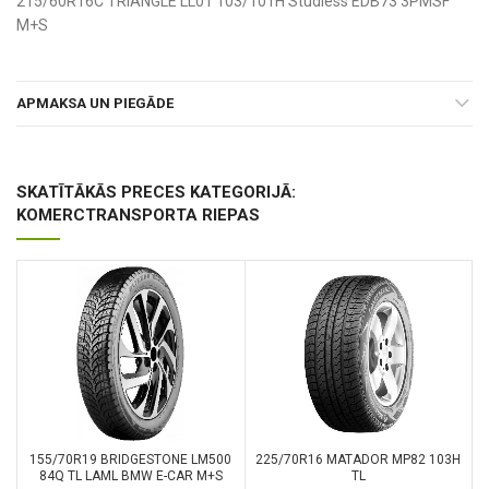
215/60R16C TRIANGLE LL01 103/101H Studless EDB73 3PMSF
M+S
APMAKSA UN PIEGĀDE
SKATĪTĀKĀS PRECES KATEGORIJĀ:
KOMERCTRANSPORTA RIEPAS
155/70R19 BRIDGESTONE LM500
225/70R16 MATADOR MP82 103H
84Q TL LAML BMW E-CAR M+S
TL