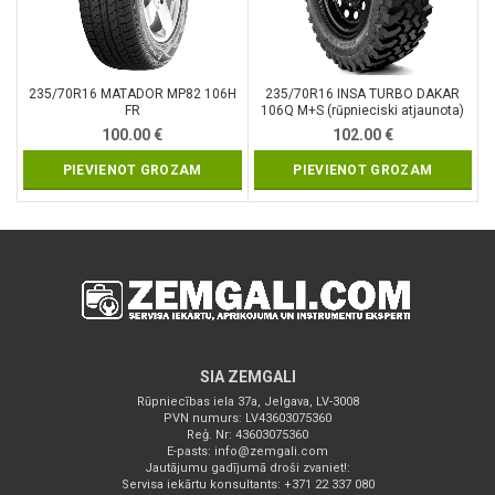
235/70R16 MATADOR MP82 106H
235/70R16 INSA TURBO DAKAR
FR
106Q M+S (rūpnieciski atjaunota)
100.00
€
102.00
€
PIEVIENOT GROZAM
PIEVIENOT GROZAM
SIA ZEMGALI
Rūpniecības iela 37a, Jelgava, LV-3008
PVN numurs: LV43603075360
Reģ. Nr: 43603075360
E-pasts:
info@zemgali.com
Jautājumu gadījumā droši zvaniet!:
Servisa iekārtu konsultants: +371 22 337 080