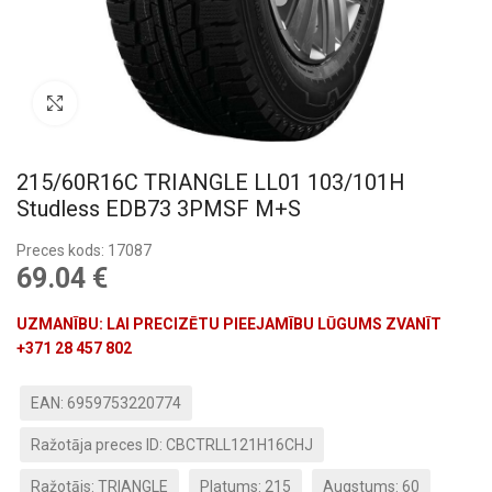
Pietuvināt
215/60R16C TRIANGLE LL01 103/101H
Studless EDB73 3PMSF M+S
Preces kods: 17087
69.04
€
UZMANĪBU: LAI PRECIZĒTU PIEEJAMĪBU LŪGUMS ZVANĪT
+371 28 457 802
EAN: 6959753220774
Ražotāja preces ID: CBCTRLL121H16CHJ
Ražotājs: TRIANGLE
Platums: 215
Augstums: 60