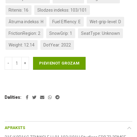
Ritenis: 16
Slodzes indekss: 103/101
Ātruma indekss: H
Fuel Effiency: E
Wet-grip-level: D
FrictionRegion: 2
SnowGrip: 1
SeatType: Unknown
Weight: 12.14
DotYear: 2022
PIEVIENOT GROZAM
Dalīties
APRAKSTS