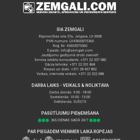
SIA ZEMGALI
Rūpniecības iela 37a, Jelgava, LV-3008
PVN numurs: LV43603075360
Reģ. Nr: 43603075360
E-pasts:
info@zemgali.com
Jautājumu gadījumā droši zvaniet!:
Servisa iekārtu konsultants: +371 22 337 080
Dārza tehnika: +371 22 331 868
Riepas un diski: +371 28 457 802
Veikas, interneta veikals: +371 22 322 088
DARBA LAIKS - VEIKALS & NOLIKTAVA
Darba dienās: 9:00 - 18:00
Sestdienās: 10:00 - 13:00
Svētdienās: SLĒGTS
PASŪTĪJUMU PIEŅEMŠANA
⬤⬤⬤
365.DIENAS GADĀ 24/7
⬤⬤⬤
PAR PIEGĀDĒM VIENMĒR LAIKĀ RŪPĒJAS