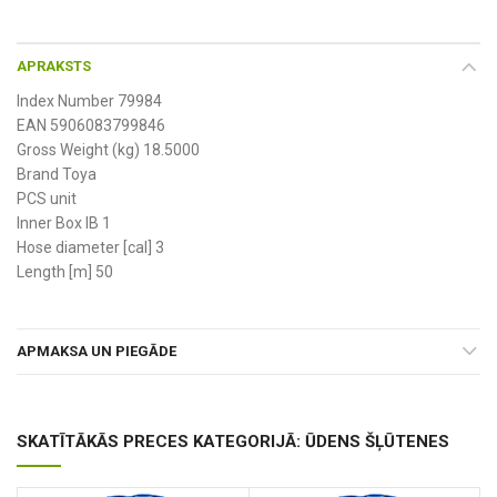
APRAKSTS
Index Number 79984
EAN 5906083799846
Gross Weight (kg) 18.5000
Brand Toya
PCS unit
Inner Box IB 1
Hose diameter [cal] 3
Length [m] 50
APMAKSA UN PIEGĀDE
SKATĪTĀKĀS PRECES KATEGORIJĀ: ŪDENS ŠĻŪTENES