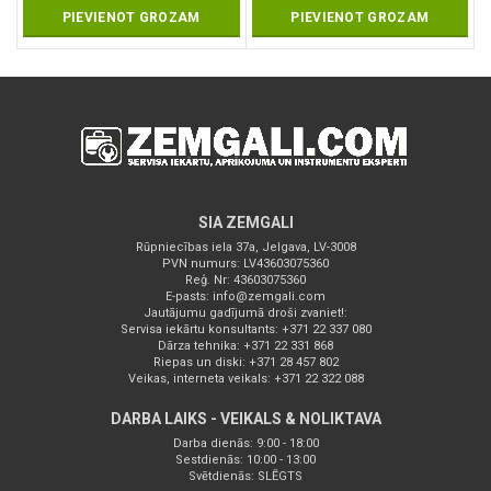
PIEVIENOT GROZAM
PIEVIENOT GROZAM
SIA ZEMGALI
Rūpniecības iela 37a, Jelgava, LV-3008
PVN numurs: LV43603075360
Reģ. Nr: 43603075360
E-pasts:
info@zemgali.com
Jautājumu gadījumā droši zvaniet!:
Servisa iekārtu konsultants: +371 22 337 080
Dārza tehnika: +371 22 331 868
Riepas un diski: +371 28 457 802
Veikas, interneta veikals: +371 22 322 088
DARBA LAIKS - VEIKALS & NOLIKTAVA
Darba dienās: 9:00 - 18:00
Sestdienās: 10:00 - 13:00
Svētdienās: SLĒGTS