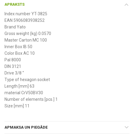
APRAKSTS
Index number YT-3825
EAN 5906083938252
Brand Yato
Gross weight (kg) 0.0570
Master Carton MC 100
Inner Box IB 50
Color Box AC 10
Pal 8000
DIN 3121
Drive 3/8 “
Type of hexagon socket
Length [mm] 63
material CrV50BV30
Number of elements [pcs.] 1
Size [mm] 11
APMAKSA UN PIEGĀDE