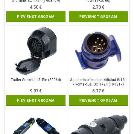
aliuminė ISO 1724 (TR0840A)
1724 (TR0760)
4.50
€
2.70
€
PIEVIENOT GROZAM
PIEVIENOT GROZAM
Trailer Socket | 13- Pin (80964)
Adapteris priekabos kištukui iš 13 į
7 kontaktus ISO 1724 (TR1317)
9.97
€
5.77
€
PIEVIENOT GROZAM
PIEVIENOT GROZAM