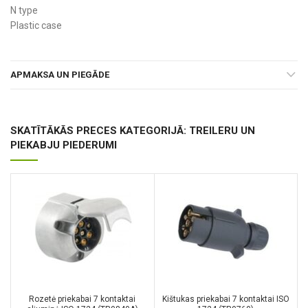
N type
Plastic case
APMAKSA UN PIEGĀDE
SKATĪTĀKĀS PRECES KATEGORIJĀ: TREILERU UN
PIEKABJU PIEDERUMI
Rozetė priekabai 7 kontaktai
Kištukas priekabai 7 kontaktai ISO