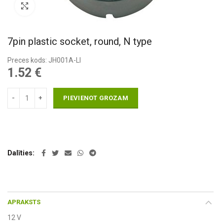
Pietuvināt
7pin plastic socket, round, N type
Preces kods: JH001A-LI
1.52
€
PIEVIENOT GROZAM
Dalīties
APRAKSTS
12 V