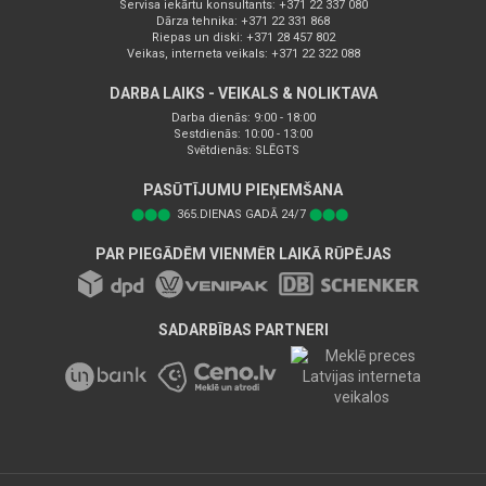
Servisa iekārtu konsultants: +371 22 337 080
Dārza tehnika: +371 22 331 868
Riepas un diski: +371 28 457 802
Veikas, interneta veikals: +371 22 322 088
DARBA LAIKS - VEIKALS & NOLIKTAVA
Darba dienās: 9:00 - 18:00
Sestdienās: 10:00 - 13:00
Svētdienās: SLĒGTS
PASŪTĪJUMU PIEŅEMŠANA
⬤⬤⬤
365.DIENAS GADĀ 24/7
⬤⬤⬤
PAR PIEGĀDĒM VIENMĒR LAIKĀ RŪPĒJAS
SADARBĪBAS PARTNERI