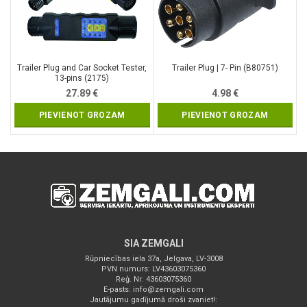
Trailer Plug and Car Socket Tester,
Trailer Plug | 7- Pin (B80751)
13-pins (2175)
27.89
€
4.98
€
PIEVIENOT GROZAM
PIEVIENOT GROZAM
SIA ZEMGALI
Rūpniecības iela 37a, Jelgava, LV-3008
PVN numurs: LV43603075360
Reģ. Nr: 43603075360
E-pasts:
info@zemgali.com
Jautājumu gadījumā droši zvaniet!: