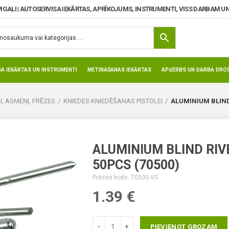
MGALI | AUTOSERVISA IEKĀRTAS, APRĪKOJUMS, INSTRUMENTI, VISS DARBAM UN
SA IEKĀRTAS UN INSTRUMENTI
METINĀŠANAS IEKĀRTAS
APĢĒRBS UN DARBA DROŠ
I, ASMEŅI, FRĒZES
KNIEDES KNIEDĒŠANAS PISTOLEI
ALUMINIUM BLIND 
ALUMINIUM BLIND RIV
50PCS (70500)
Preces kods: 70500-VG
1.39
€
PIEVIENOT GROZAM