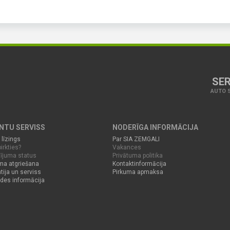
SER
AUTO S
ENTU SERVISS
NODERĪGA INFORMĀCIJA
 līzings
Par SIA ZEMGALI
irkties?
Vakances
ījuma status
Privātuma politika
ma atgriešana
Kontaktinformācija
tija un serviss
Pirkuma apmaksa
des informācija