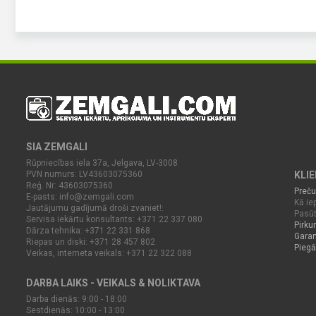
SIA ZEMGALI
Rūpniecības iela 37a, Jelgava, LV-3008
PVN numurs: LV43603075360
KLI
Reģ. Nr: 43603075360
Preču
E-pasts:
info@zemgali.com
Kā iep
Jautājumu gadījumā droši zvaniet!:
Pasūt
Servisa iekārtu konsultants: +371 22 337 080
Pirku
Dārza tehnika: +371 22 331 868
Garan
Riepas un diski: +371 28 457 802
Piegā
Veikas, interneta veikals: +371 22 322 088
DARBA LAIKS - VEIKALS & NOLIKTAVA
Darba dienās: 9:00 - 18:00
Sestdienās: 10:00 - 13:00