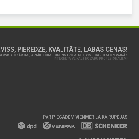
VISS, PIEREDZE, KVALITĀTE, LABAS CENAS!
ERVISA IEKĀRTAS, APRĪKOJUMS UN INSTRUMENTI, VISS DARBAM UN VAIRĀK
INTERNETA VEIKALS NOZARU PROFESIONĀĻIEM!
PAR PIEGĀDĒM VIENMĒR LAIKĀ RŪPĒJAS