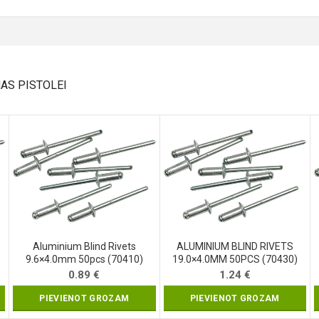
AS PISTOLEI
Aluminium Blind Rivets
ALUMINIUM BLIND RIVETS
9.6×4.0mm 50pcs (70410)
19.0×4.0MM 50PCS (70430)
0.89
€
1.24
€
PIEVIENOT GROZAM
PIEVIENOT GROZAM