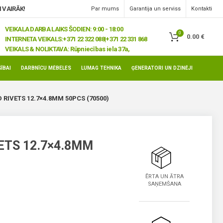
 VAIRĀK!
Par mums
Garantija un serviss
Kontakti
VEIKALA DARBA LAIKS ŠODIEN: 9:00 - 18:00
0
0.00
€
INTERNETA VEIKALS:
+371 22 322 088|+371 22 331 868
VEIKALS & NOLIKTAVA:
Rūpniecības iela 37a,
Jelgava, LV-3008
ĪBAI
DARBNĪCU MĒBELES
LUMAG TEHNIKA
ĢENERATORI UN DZINĒJI
RIVETS 12.7×4.8MM 50PCS (70500)
ETS 12.7×4.8MM
ĒRTA UN ĀTRA
SAŅEMŠANA