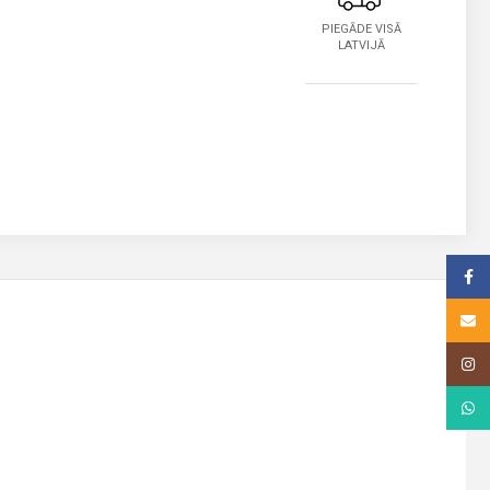
PIEGĀDE VISĀ
LATVIJĀ
Face
Email
Insta
What