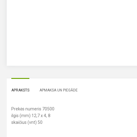
APRAKSTS
APMAKSA UN PIEGĀDE
Prekės numeris 70500
ilgis (mm) 12,7 x 4, 8
skaičius (vnt) 50