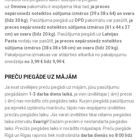
uz
Omniva
pakomātu ir iespējama tikai tad,
ja preces
nepārsniedz noteiktos sūtījuma izmērus (39 x 38 x 64) un svaru
(līdz 30 kg).
Pasūtījuma piegādi uz
DPD
pakomātu var pasūtīt,
ja
preces nepārsniedz noteiktos sūtījuma izmērus (61 x 44 x 37
cm) un svaru (līdz 20 kg).
Pasūtījuma piegādi uz
Latvijas
Pasta
nodaļu var pasūtīt,
ja preces nepārsniedz noteiktos
sūtījuma izmērus (38 x 38 x 58 cm) un svaru (līdz 20 kg).
Pakalpojuma izmaksas var atšķirties atkarībā no pakalpojumu
sniedzēja
no 3,99 € līdz 9,99 €
.
PREČU PIEGĀDE UZ MĀJĀM
Ja esat izvēlējies preču piegādi uz mājām, jūsu pasūtījumu
piegādāsim
1-3 darba dienu laikā
, ja vien izvēlētajai (-ām) precei
(-ēm) nav norādīts cits piegādes laiks. Kurjeri piegādā pasūtījumus
pa iepriekš izplānotu maršrutu, tāpēc nav iespējams izvēlēties
precīzu piegādes laiku. Jūs varat izvēlēties tikai vēlamo piegādes
laika intervālu.
Svarīgi!
Dažām precēm ir nestandarta piegādes
laiks. Precīzs piegādes laiks ir norādīts mājaslapā. Preču piegāde
Rīgā un Rīgas rajonos tiek nodrošināta
darba dienās no 8:00 līdz