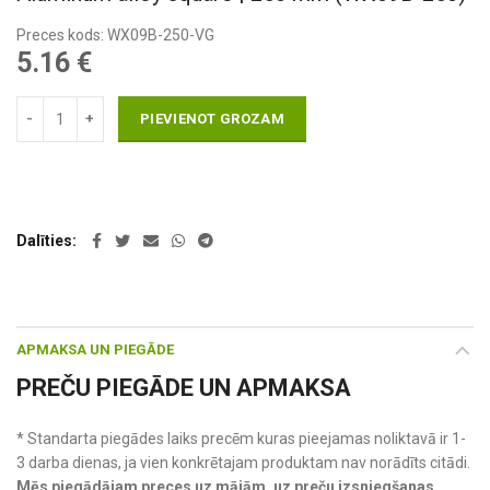
Preces kods: WX09B-250-VG
5.16
€
PIEVIENOT GROZAM
Dalīties
APMAKSA UN PIEGĀDE
PREČU PIEGĀDE UN APMAKSA
* Standarta piegādes laiks precēm kuras pieejamas noliktavā ir 1-
3 darba dienas, ja vien konkrētajam produktam nav norādīts citādi.
Mēs piegādājam preces uz mājām, uz preču izsniegšanas