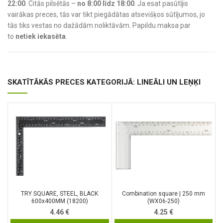
22:00
. Citās pilsētās –
no 8:00 līdz 18:00
. Ja esat pasūtījis
vairākas preces, tās var tikt piegādātas atsevišķos sūtījumos, jo
tās tiks vestas no dažādām noliktāvām. Papildu maksa par
to
netiek iekasēta
.
SKATĪTĀKĀS PRECES KATEGORIJĀ: LINEĀLI UN LEŅĶI
TRY SQUARE, STEEL, BLACK
Combination square | 250 mm
600x400MM (18200)
(WX06-250)
4.46
€
4.25
€