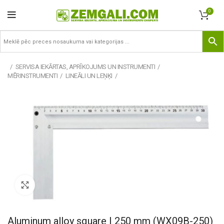
0
SERVISA IEKĀRTAS, APRĪKOJUMS UN INSTRUMENTI
MĒRINSTRUMENTI
LINEĀLI UN LEŅĶI
Pietuvināt
Aluminum alloy square | 250 mm (WX09B-250)