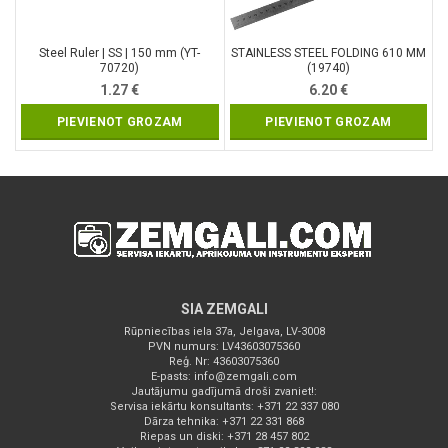
Steel Ruler | SS | 150 mm (YT-
STAINLESS STEEL FOLDING 610 MM
70720)
(19740)
1.27
€
6.20
€
PIEVIENOT GROZAM
PIEVIENOT GROZAM
SIA ZEMGALI
Rūpniecības iela 37a, Jelgava, LV-3008
PVN numurs: LV43603075360
Reģ. Nr: 43603075360
E-pasts:
info@zemgali.com
Jautājumu gadījumā droši zvaniet!:
Servisa iekārtu konsultants: +371 22 337 080
Dārza tehnika: +371 22 331 868
Riepas un diski: +371 28 457 802