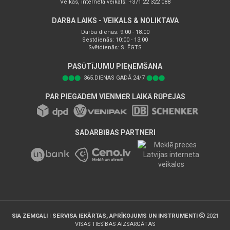
Veikas, interneta veikals: +371 22 322 088
DARBA LAIKS - VEIKALS & NOLIKTAVA
Darba dienās: 9:00 - 18:00
Sestdienās: 10:00 - 13:00
Svētdienās: SLĒGTS
PASŪTĪJUMU PIEŅEMŠANA
⬤⬤⬤
365.DIENAS GADĀ 24/7
⬤⬤⬤
PAR PIEGĀDĒM VIENMĒR LAIKĀ RŪPĒJAS
SADARBĪBAS PARTNERI
SIA ZEMGALI | SERVISA IEKĀRTAS, APRĪKOJUMS UN INSTRUMENTI
2021
VISAS TIESĪBAS AIZSARGĀTAS