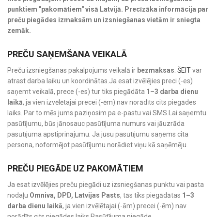
punktiem "pakomātiem" visā Latvijā. Precīzāka informācija par
preču piegādes izmaksām un izsniegšanas vietām ir sniegta
zemāk.
PREČU SAŅEMŠANA VEIKALĀ
Preču izsniegšanas pakalpojums veikalā ir
bezmaksas
.
ŠEIT
var
atrast darba laiku un koordinātas.Ja esat izvēlējies preci (-es)
saņemt veikalā, prece (-es) tur tiks piegādāta
1–3 darba dienu
laikā
, ja vien izvēlētajai precei (-ēm) nav norādīts cits piegādes
laiks. Par to mēs jums paziņosim pa e-pastu vai SMS.Lai saņemtu
pasūtījumu, būs jānosauc pasūtījuma numurs vai jāuzrāda
pasūtījuma apstiprinājumu. Ja jūsu pasūtījumu saņems cita
persona, noformējot pasūtījumu norādiet viņu kā saņēmēju.
PREČU PIEGĀDE UZ PAKOMĀTIEM
Ja esat izvēlējies preču piegādi uz izsniegšanas punktu vai pasta
nodaļu
Omniva, DPD, Latvijas Pasts
, tās tiks piegādātas
1–3
darba dienu laikā
, ja vien izvēlētajai (-ām) precei (-ēm) nav
norādīts cits piegādes laiks.Pasūtījuma piegāde