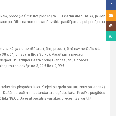
Face
Email
ikalā, prece (-es) tur tiks piegādāta
1–3 darba dienu laikā
, ja vien
nosauc pasūtījuma numurs vai jāuzrāda pasūtījuma apstiprinājumu.
Insta
What
nu laikā
, ja vien izvēlētajai (-ām) precei (-ēm) nav norādīts cits
38 x 64) un svaru (līdz 30 kg).
Pasūtījuma piegādi
piegādi uz
Latvijas Pasta
nodaļu var pasūtīt,
ja preces
kalpojumu sniedzēja
no 3,99 € līdz 9,99 €
.
norādīts cits piegādes laiks. Kurjeri piegādā pasūtījumus pa iepriekš
i!
Dažām precēm ir nestandarta piegādes laiks. Precīzs piegādes
0 līdz 18:00
. Ja esat pasūtījis vairākas preces, tās var tikt