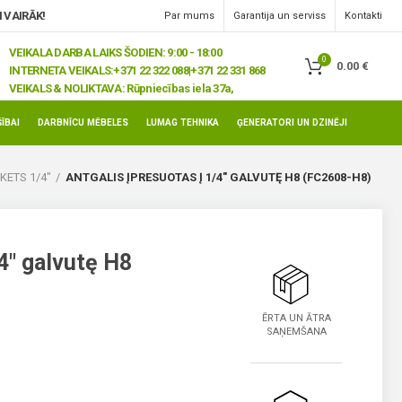
 VAIRĀK!
Par mums
Garantija un serviss
Kontakti
VEIKALA DARBA LAIKS ŠODIEN: 9:00 - 18:00
0
0.00
€
INTERNETA VEIKALS:
+371 22 322 088|+371 22 331 868
VEIKALS & NOLIKTAVA:
Rūpniecības iela 37a,
Jelgava, LV-3008
ĪBAI
DARBNĪCU MĒBELES
LUMAG TEHNIKA
ĢENERATORI UN DZINĒJI
KETS 1/4"
ANTGALIS ĮPRESUOTAS Į 1/4″ GALVUTĘ H8 (FC2608-H8)
/4″ galvutę H8
ĒRTA UN ĀTRA
SAŅEMŠANA