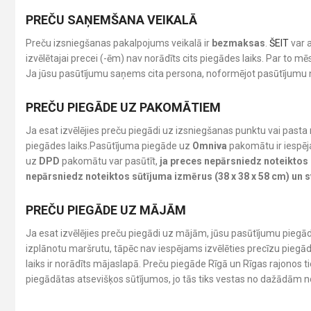
PREČU SAŅEMŠANA VEIKALĀ
Preču izsniegšanas pakalpojums veikalā ir
bezmaksas
.
ŠEIT
var a
izvēlētajai precei (-ēm) nav norādīts cits piegādes laiks. Par t
Ja jūsu pasūtījumu saņems cita persona, noformējot pasūtījumu 
PREČU PIEGĀDE UZ PAKOMĀTIEM
Ja esat izvēlējies preču piegādi uz izsniegšanas punktu vai pasta
piegādes laiks.Pasūtījuma piegāde uz
Omniva
pakomātu ir iespēj
uz
DPD
pakomātu var pasūtīt,
ja preces nepārsniedz noteiktos s
nepārsniedz noteiktos sūtījuma izmērus (38 x 38 x 58 cm) un sv
PREČU PIEGĀDE UZ MĀJĀM
Ja esat izvēlējies preču piegādi uz mājām, jūsu pasūtījumu pieg
izplānotu maršrutu, tāpēc nav iespējams izvēlēties precīzu piegādes
laiks ir norādīts mājaslapā. Preču piegāde Rīgā un Rīgas rajonos 
piegādātas atsevišķos sūtījumos, jo tās tiks vestas no dažādām 