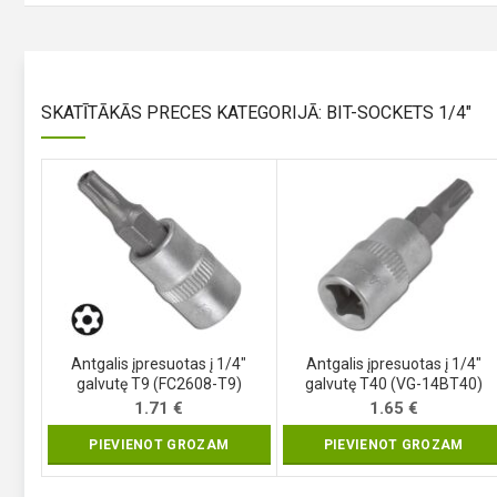
SKATĪTĀKĀS PRECES KATEGORIJĀ: BIT-SOCKETS 1/4"
Antgalis įpresuotas į 1/4″
Antgalis įpresuotas į 1/4″
galvutę T9 (FC2608-T9)
galvutę T40 (VG-14BT40)
1.71
€
1.65
€
PIEVIENOT GROZAM
PIEVIENOT GROZAM