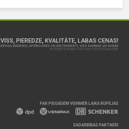
VISS, PIEREDZE, KVALITĀTE, LABAS CENAS!
ERVISA IEKĀRTAS, APRĪKOJUMS UN INSTRUMENTI, VISS DARBAM UN VAIRĀK
INTERNETA VEIKALS NOZARU PROFESIONĀĻIEM!
PAR PIEGĀDĒM VIENMĒR LAIKĀ RŪPĒJAS
SADARBĪBAS PARTNERI