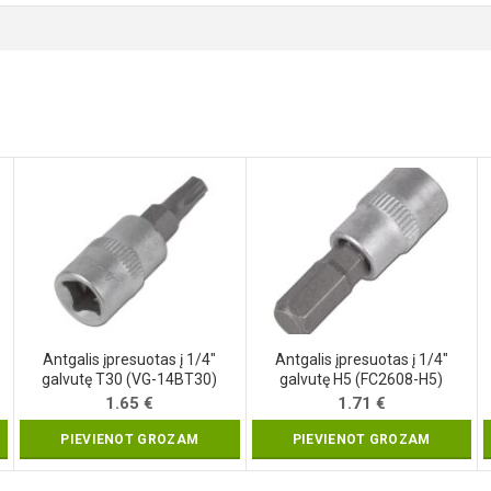
Antgalis įpresuotas į 1/4″
Antgalis įpresuotas į 1/4″
galvutę T30 (VG-14BT30)
galvutę H5 (FC2608-H5)
1.65
€
1.71
€
PIEVIENOT GROZAM
PIEVIENOT GROZAM