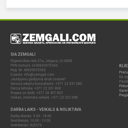
SIA ZEMGALI
Rūpniecības iela 37a, Jelgava, LV-3008
PVN numurs: LV43603075360
KLI
Reģ. Nr: 43603075360
Preču
E-pasts:
info@zemgali.com
Kā iep
Jautājumu gadījumā droši zvaniet!:
Pasūt
Servisa iekārtu konsultants: +371 22 337 080
Pirku
Dārza tehnika: +371 22 331 868
Garan
Riepas un diski: +371 28 457 802
Piegā
Veikas, interneta veikals: +371 22 322 088
DARBA LAIKS - VEIKALS & NOLIKTAVA
Darba dienās: 9:00 - 18:00
Sestdienās: 10:00 - 13:00
Svētdienās: SLĒGTS