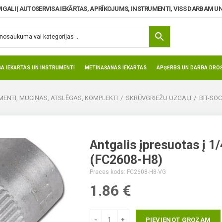
MGALI | AUTOSERVISA IEKĀRTAS, APRĪKOJUMS, INSTRUMENTI, VISS DARBAM UN
SA IEKĀRTAS UN INSTRUMENTI
METINĀŠANAS IEKĀRTAS
APĢĒRBS UN DARBA DROŠ
ENTI, MUCIŅAS, ATSLĒGAS, KOMPLEKTI
SKRŪVGRIEŽU UZGAĻI
BIT-SOC
Antgalis įpresuotas į 1
(FC2608-H8)
Preces kods: FC2608-H8-VG
1.86
€
PIEVIENOT GROZAM