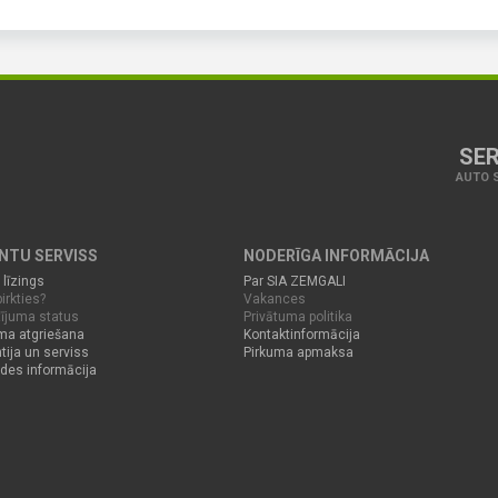
SER
AUTO S
ENTU SERVISS
NODERĪGA INFORMĀCIJA
 līzings
Par SIA ZEMGALI
irkties?
Vakances
ījuma status
Privātuma politika
ma atgriešana
Kontaktinformācija
tija un serviss
Pirkuma apmaksa
des informācija