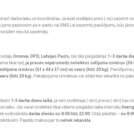
trast darba laiku un koordinātas.Ja esat izvēlējies preci (-es) saņemt ve
o mēs jums paziņosim pa e-pastu vai SMS.Lai saņemtu pasūtījumu, būs jā
norādiet viņu kā saņēmēju.
 nodaļu
Omniva, DPD, Latvijas Pasts
, tās tiks piegādātas
1–3 darba die
ama tikai tad,
ja preces nepārsniedz noteiktos sūtījuma izmērus (39 x 
ūtījuma izmērus (61 x 44 x 37 cm) un svaru (līdz 20 kg).
Pasūtījuma 
aru (līdz 20 kg).
Pakalpojuma izmaksas var atšķirties atkarībā no pa
ādāsim
1-3 darba dienu laikā
, ja vien izvēlētajai (-ām) precei (-ēm) nav 
 laiku. Jūs varat izvēlēties tikai vēlamo piegādes laika intervālu.
Svarīg
tiek nodrošināta
darba dienās no 8:00 līdz 22:00
. Citās pilsētās –
no 8:0
noliktāvām. Papildu maksa par to
netiek iekasēta
.