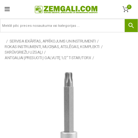
0
SERVISA IEKĀRTAS, APRĪKOJUMS UN INSTRUMENTI
ROKAS INSTRUMENTI, MUCIŅAS, ATSLĒGAS, KOMPLEKTI
SKRŪVGRIEŽU UZGAĻI
ANTGALIAI ĮPRESUOTI Į GALVUTĘ 1/2" T-STAR/TORX