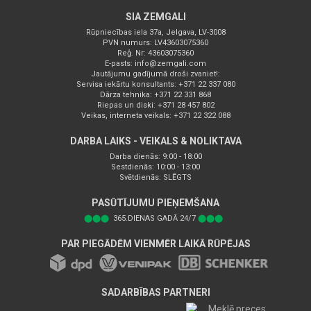
SIA ZEMGALI
Rūpniecības iela 37a, Jelgava, LV-3008
PVN numurs: LV43603075360
Reģ. Nr: 43603075360
E-pasts:
info@zemgali.com
Jautājumu gadījumā droši zvaniet!:
Servisa iekārtu konsultants: +371 22 337 080
Dārza tehnika: +371 22 331 868
Riepas un diski: +371 28 457 802
Veikas, interneta veikals: +371 22 322 088
DARBA LAIKS - VEIKALS & NOLIKTAVA
Darba dienās: 9:00 - 18:00
Sestdienās: 10:00 - 13:00
Svētdienās: SLĒGTS
PASŪTĪJUMU PIEŅEMŠANA
⬤⬤⬤
365.DIENAS GADĀ 24/7
⬤⬤⬤
PAR PIEGĀDĒM VIENMĒR LAIKĀ RŪPĒJAS
SADARBĪBAS PARTNERI