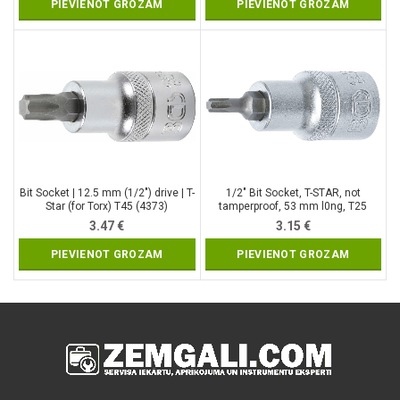
PIEVIENOT GROZAM
PIEVIENOT GROZAM
Bit Socket | 12.5 mm (1/2″) drive | T-
1/2″ Bit Socket, T-STAR, not
Star (for Torx) T45 (4373)
tamperproof, 53 mm l0ng, T25
(4370)
3.47
€
3.15
€
PIEVIENOT GROZAM
PIEVIENOT GROZAM