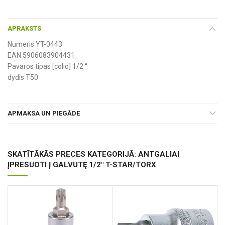
APRAKSTS
Numeris YT-0443
EAN 5906083904431
Pavaros tipas [colio] 1/2 “
dydis T50
APMAKSA UN PIEGĀDE
SKATĪTĀKĀS PRECES KATEGORIJĀ: ANTGALIAI
ĮPRESUOTI Į GALVUTĘ 1/2" T-STAR/TORX