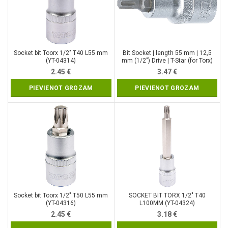
Socket bit Toorx 1/2″ T40 L55 mm
Bit Socket | length 55 mm | 12,5
(YT-04314)
mm (1/2″) Drive | T-Star (for Torx)
T35 (9627)
2.45
€
3.47
€
PIEVIENOT GROZAM
PIEVIENOT GROZAM
Socket bit Toorx 1/2″ T50 L55 mm
SOCKET BIT TORX 1/2″ T40
(YT-04316)
L100MM (YT-04324)
2.45
€
3.18
€