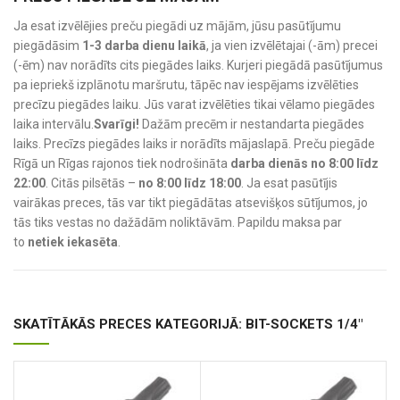
Ja esat izvēlējies preču piegādi uz mājām, jūsu pasūtījumu
piegādāsim
1-3 darba dienu laikā
, ja vien izvēlētajai (-ām) precei
(-ēm) nav norādīts cits piegādes laiks. Kurjeri piegādā pasūtījumus
pa iepriekš izplānotu maršrutu, tāpēc nav iespējams izvēlēties
precīzu piegādes laiku. Jūs varat izvēlēties tikai vēlamo piegādes
laika intervālu.
Svarīgi!
Dažām precēm ir nestandarta piegādes
laiks. Precīzs piegādes laiks ir norādīts mājaslapā. Preču piegāde
Rīgā un Rīgas rajonos tiek nodrošināta
darba dienās no 8:00 līdz
22:00
. Citās pilsētās –
no 8:00 līdz 18:00
. Ja esat pasūtījis
vairākas preces, tās var tikt piegādātas atsevišķos sūtījumos, jo
tās tiks vestas no dažādām noliktāvām. Papildu maksa par
to
netiek iekasēta
.
SKATĪTĀKĀS PRECES KATEGORIJĀ: BIT-SOCKETS 1/4"