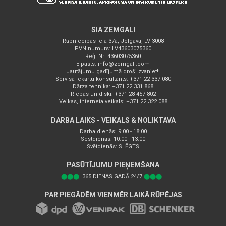
SIA ZEMGALI
Rūpniecības iela 37a, Jelgava, LV-3008
PVN numurs: LV43603075360
Reģ. Nr: 43603075360
E-pasts:
info@zemgali.com
Jautājumu gadījumā droši zvaniet!:
Servisa iekārtu konsultants: +371 22 337 080
Dārza tehnika: +371 22 331 868
Riepas un diski: +371 28 457 802
Veikas, interneta veikals: +371 22 322 088
DARBA LAIKS - VEIKALS & NOLIKTAVA
Darba dienās: 9:00 - 18:00
Sestdienās: 10:00 - 13:00
Svētdienās: SLĒGTS
PASŪTĪJUMU PIEŅEMŠANA
⬤⬤⬤
365.DIENAS GADĀ 24/7
⬤⬤⬤
PAR PIEGĀDĒM VIENMĒR LAIKĀ RŪPĒJAS