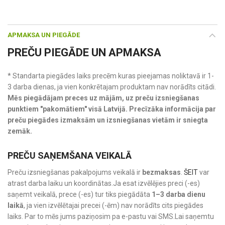
APMAKSA UN PIEGĀDE
PREČU PIEGĀDE UN APMAKSA
* Standarta piegādes laiks precēm kuras pieejamas noliktavā ir 1-
3 darba dienas, ja vien konkrētajam produktam nav norādīts citādi.
Mēs piegādājam preces uz mājām, uz preču izsniegšanas
punktiem "pakomātiem" visā Latvijā. Precīzāka informācija par
preču piegādes izmaksām un izsniegšanas vietām ir sniegta
zemāk.
PREČU SAŅEMŠANA VEIKALĀ
Preču izsniegšanas pakalpojums veikalā ir
bezmaksas
.
ŠEIT
var
atrast darba laiku un koordinātas.Ja esat izvēlējies preci (-es)
saņemt veikalā, prece (-es) tur tiks piegādāta
1–3 darba dienu
laikā
, ja vien izvēlētajai precei (-ēm) nav norādīts cits piegādes
laiks. Par to mēs jums paziņosim pa e-pastu vai SMS.Lai saņemtu