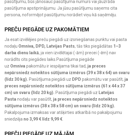
pasūtījumu, būs jānosauc pasūtījuma numurs vai jāuzrāda
pasūtījuma apstiprinājumu. Ja jūsu pasūtījumu saņems cita
persona, noformējot pasūtījumu norādiet viņu kā saņēmēju.
PREČU PIEGĀDE UZ PAKOMĀTIEM
Ja esat izvēlējies preču piegādi uz izsniegšanas punktu vai pasta
nodaļu
Omniva, DPD, Latvijas Pasts
, tās tiks piegādātas
1–3
darba dienu laikā
, ja vien izvēlētajai (-ām) precei (-ēm) nav
norādīts cits piegādes laiks.Pasūtījuma piegāde
uz
Omniva
pakomātu ir iespējama tikai tad,
ja preces
nepārsniedz noteiktos sūtījuma izmērus (39 x 38 x 64) un svaru
(līdz 30 kg).
Pasūtījuma piegādi uz
DPD
pakomātu var pasūtīt,
ja
preces nepārsniedz noteiktos sūtījuma izmērus (61 x 44 x 37
cm) un svaru (līdz 20 kg).
Pasūtījuma piegādi uz
Latvijas
Pasta
nodaļu var pasūtīt,
ja preces nepārsniedz noteiktos
sūtījuma izmērus (38 x 38 x 58 cm) un svaru (līdz 20 kg).
Pakalpojuma izmaksas var atšķirties atkarībā no pakalpojumu
sniedzēja
no 3,99 € līdz 9,99 €
.
PREČU PIEGĀDE UZ MĀJĀM