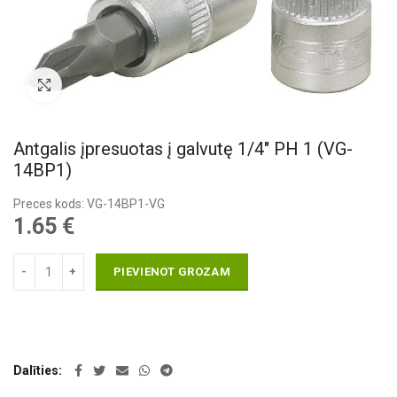
Pietuvināt
Antgalis įpresuotas į galvutę 1/4″ PH 1 (VG-
14BP1)
Preces kods: VG-14BP1-VG
1.65
€
PIEVIENOT GROZAM
Dalīties