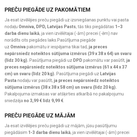
PREČU PIEGĀDE UZ PAKOMĀTIEM
Ja esat izvēlējies preču piegādi uz izsniegšanas punktu vai pasta
nodaļu
Omniva, DPD, Latvijas Pasts
, tās tiks piegādātas
1–3
darba dienu laikā
, ja vien izvēlētajai (-ām) precei (-ēm) nav
norādīts cits piegādes laiks.Pasūtījuma piegāde
uz
Omniva
pakomātu ir iespējama tikai tad,
ja preces
nepārsniedz noteiktos sūtījuma izmērus (39 x 38 x 64) un svaru
(līdz 30 kg).
Pasūtījuma piegādi uz
DPD
pakomātu var pasūtīt,
ja
preces nepārsniedz noteiktos sūtījuma izmērus (61 x 44 x 37
cm) un svaru (līdz 20 kg).
Pasūtījuma piegādi uz
Latvijas
Pasta
nodaļu var pasūtīt,
ja preces nepārsniedz noteiktos
sūtījuma izmērus (38 x 38 x 58 cm) un svaru (līdz 20 kg).
Pakalpojuma izmaksas var atšķirties atkarībā no pakalpojumu
sniedzēja
no 3,99 € līdz 9,99 €
.
PREČU PIEGĀDE UZ MĀJĀM
Ja esat izvēlējies preču piegādi uz mājām, jūsu pasūtījumu
piegādāsim
1-3 darba dienu laikā
, ja vien izvēlētajai (-ām) precei