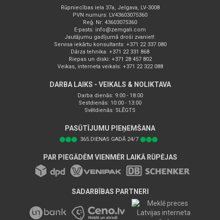
Rūpniecības iela 37a, Jelgava, LV-3008
PVN numurs: LV43603075360
Reģ. Nr: 43603075360
E-pasts:
info@zemgali.com
Jautājumu gadījumā droši zvaniet!:
Servisa iekārtu konsultants: +371 22 337 080
Dārza tehnika: +371 22 331 868
Riepas un diski: +371 28 457 802
Veikas, interneta veikals: +371 22 322 088
DARBA LAIKS - VEIKALS & NOLIKTAVA
Darba dienās: 9:00 - 18:00
Sestdienās: 10:00 - 13:00
Svētdienās: SLĒGTS
PASŪTĪJUMU PIEŅEMŠANA
⬤⬤⬤
365.DIENAS GADĀ 24/7
⬤⬤⬤
PAR PIEGĀDĒM VIENMĒR LAIKĀ RŪPĒJAS
SADARBĪBAS PARTNERI