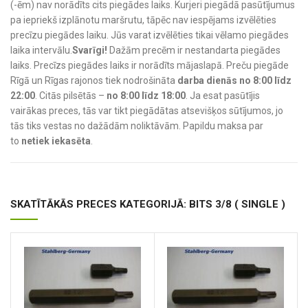
(-ēm) nav norādīts cits piegādes laiks. Kurjeri piegādā pasūtījumus
pa iepriekš izplānotu maršrutu, tāpēc nav iespējams izvēlēties
precīzu piegādes laiku. Jūs varat izvēlēties tikai vēlamo piegādes
laika intervālu.
Svarīgi!
Dažām precēm ir nestandarta piegādes
laiks. Precīzs piegādes laiks ir norādīts mājaslapā. Preču piegāde
Rīgā un Rīgas rajonos tiek nodrošināta
darba dienās no 8:00 līdz
22:00
. Citās pilsētās –
no 8:00 līdz 18:00
. Ja esat pasūtījis
vairākas preces, tās var tikt piegādātas atsevišķos sūtījumos, jo
tās tiks vestas no dažādām noliktāvām. Papildu maksa par
to
netiek iekasēta
.
SKATĪTĀKĀS PRECES KATEGORIJĀ: BITS 3/8 ( SINGLE )