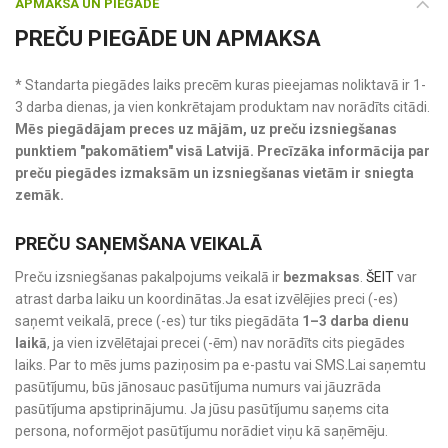
APMAKSA UN PIEGĀDE
PREČU PIEGĀDE UN APMAKSA
* Standarta piegādes laiks precēm kuras pieejamas noliktavā ir 1-
3 darba dienas, ja vien konkrētajam produktam nav norādīts citādi.
Mēs piegādājam preces uz mājām, uz preču izsniegšanas
punktiem "pakomātiem" visā Latvijā. Precīzāka informācija par
preču piegādes izmaksām un izsniegšanas vietām ir sniegta
zemāk.
PREČU SAŅEMŠANA VEIKALĀ
Preču izsniegšanas pakalpojums veikalā ir
bezmaksas
.
ŠEIT
var
atrast darba laiku un koordinātas.Ja esat izvēlējies preci (-es)
saņemt veikalā, prece (-es) tur tiks piegādāta
1–3 darba dienu
laikā
, ja vien izvēlētajai precei (-ēm) nav norādīts cits piegādes
laiks. Par to mēs jums paziņosim pa e-pastu vai SMS.Lai saņemtu
pasūtījumu, būs jānosauc pasūtījuma numurs vai jāuzrāda
pasūtījuma apstiprinājumu. Ja jūsu pasūtījumu saņems cita
persona, noformējot pasūtījumu norādiet viņu kā saņēmēju.