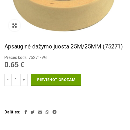
Pietuvināt
Apsauginė dažymo juosta 25M/25MM (75271)
Preces kods: 75271-VG
0.65
€
PIEVIENOT GROZAM
Dalīties