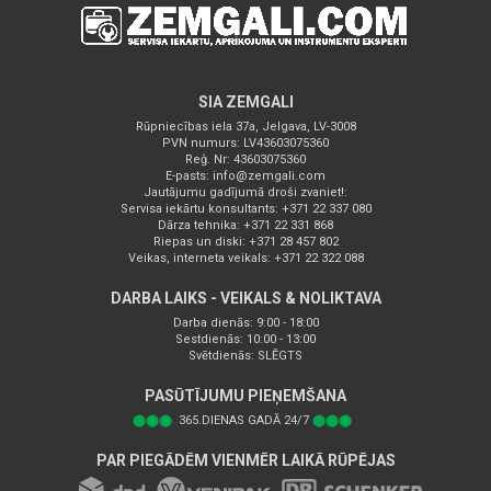
SIA ZEMGALI
Rūpniecības iela 37a, Jelgava, LV-3008
PVN numurs: LV43603075360
Reģ. Nr: 43603075360
E-pasts:
info@zemgali.com
Jautājumu gadījumā droši zvaniet!:
Servisa iekārtu konsultants: +371 22 337 080
Dārza tehnika: +371 22 331 868
Riepas un diski: +371 28 457 802
Veikas, interneta veikals: +371 22 322 088
DARBA LAIKS - VEIKALS & NOLIKTAVA
Darba dienās: 9:00 - 18:00
Sestdienās: 10:00 - 13:00
Svētdienās: SLĒGTS
PASŪTĪJUMU PIEŅEMŠANA
⬤⬤⬤
365.DIENAS GADĀ 24/7
⬤⬤⬤
PAR PIEGĀDĒM VIENMĒR LAIKĀ RŪPĒJAS