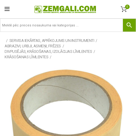
0
SERVISA IEKĀRTAS, APRĪKOJUMS UN INSTRUMENTI
ABRAZIVI, URBJI, ASMEŅI, FRĒZES
DIVPUSĒJĀS, KRĀSOŠANAS, IZOLĀCIJAS LĪMLENTES
KRĀSOŠANAS LĪMLENTES