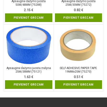
Apsauginė dažymo juosta
Apsauginė dažymo juosta
50M/48MM (75288)
25M/30MM (75272)
2.15
€
0.82
€
PIEVIENOT GROZAM
PIEVIENOT GROZAM
Apsauginė dažymo juosta mėlyna
SELF-ADHESIVE PAPER TAPE
25M/38MM (75121)
19MMx25M (75270)
1.63
€
0.51
€
PIEVIENOT GROZAM
PIEVIENOT GROZAM