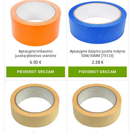
Apsauginė tinkavimo
Apsauginė dažymo juosta mėlyna
juosta/pleistras oranžinė
50M/30MM (75123)
50M/48MM (75133)
6.03
€
2.38
€
PIEVIENOT GROZAM
PIEVIENOT GROZAM