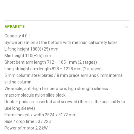
APRAKSTS
Capacity 4.0 t
Synchronization at the bottom with mechanical safety locks
Lifting height 1800(+25) mm
Min height 110(+25) mm
Short bent arm length 712 – 1051 mm (2 stages)
Long straight arm length 828 – 1228 mm (2 stages)
5 mm column steel plates / 8 mm brace arm and 6 mm internal
sliding column
Wearable, anti-high temperature, high strength oiliness
macromolecule nylon slide block
Rubber pads are inserted and screwed (there is the possibility to
use long sleeve)
Frame height x width 2824 x 3172 mm
Rise / drop time 50 / 22 s
Power of motor 2.2 kW