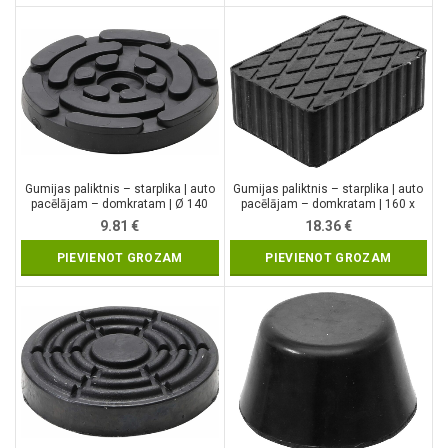
Gumijas paliktnis – starplika | auto
Gumijas paliktnis – starplika | auto
pacēlājam – domkratam | Ø 140
pacēlājam – domkratam | 160 x
mm (6477)
120 x 60 mm (7038)
9.81
€
18.36
€
PIEVIENOT GROZAM
PIEVIENOT GROZAM