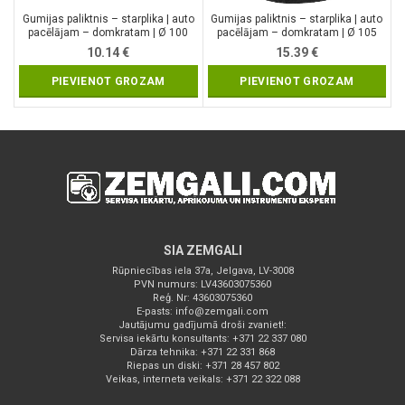
Gumijas paliktnis – starplika | auto
Gumijas paliktnis – starplika | auto
pacēlājam – domkratam | Ø 100
pacēlājam – domkratam | Ø 105
mm (6470)
mm (7009)
10.14
€
15.39
€
PIEVIENOT GROZAM
PIEVIENOT GROZAM
SIA ZEMGALI
Rūpniecības iela 37a, Jelgava, LV-3008
PVN numurs: LV43603075360
Reģ. Nr: 43603075360
E-pasts:
info@zemgali.com
Jautājumu gadījumā droši zvaniet!:
Servisa iekārtu konsultants: +371 22 337 080
Dārza tehnika: +371 22 331 868
Riepas un diski: +371 28 457 802
Veikas, interneta veikals: +371 22 322 088