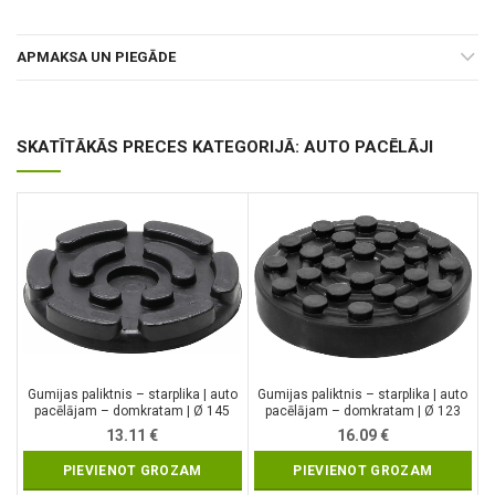
APMAKSA UN PIEGĀDE
SKATĪTĀKĀS PRECES KATEGORIJĀ: AUTO PACĒLĀJI
Gumijas paliktnis – starplika | auto
Gumijas paliktnis – starplika | auto
pacēlājam – domkratam | Ø 145
pacēlājam – domkratam | Ø 123
mm (6473)
mm (7043)
13.11
€
16.09
€
PIEVIENOT GROZAM
PIEVIENOT GROZAM