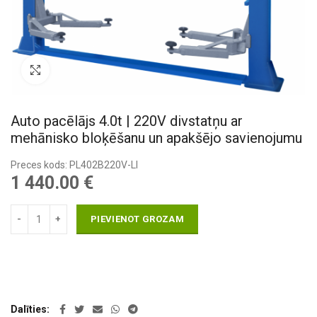
Pietuvināt
Auto pacēlājs 4.0t | 220V divstatņu ar
mehānisko bloķēšanu un apakšējo savienojumu
Preces kods: PL402B220V-LI
1 440.00
€
PIEVIENOT GROZAM
Dalīties