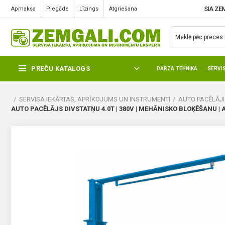
SIA ZE
Apmaksa
Piegāde
Līzings
Atgriešana
PREČU KATALOGS
DĀRZA TEHNIKA
SERVI
SERVISA IEKĀRTAS, APRĪKOJUMS UN INSTRUMENTI
AUTO PACĒLĀJI
AUTO PACĒLĀJS DIVSTATŅU 4.0T | 380V | MEHĀNISKO BLOĶĒŠANU 