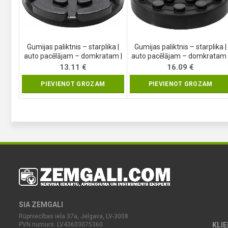
Gumijas paliktnis – starplika |
Gumijas paliktnis – starplika |
auto pacēlājam – domkratam |
auto pacēlājam – domkratam 
Ø 145 mm (6473)
Ø 123 mm (7043)
13.11
€
16.09
€
PIEVIENOT GROZAM
PIEVIENOT GROZAM
SIA ZEMGALI
Rūpniecības iela 37a, Jelgava, LV-3008
PVN numurs: LV43603075360
KLI