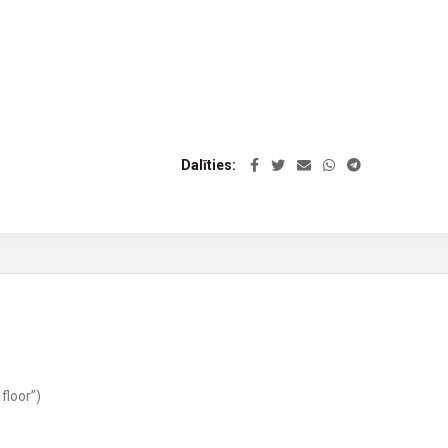
Dalīties
floor”)