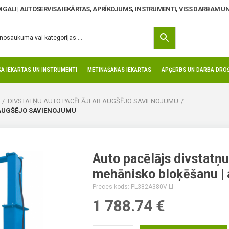
MGALI | AUTOSERVISA IEKĀRTAS, APRĪKOJUMS, INSTRUMENTI, VISS DARBAM UN
SA IEKĀRTAS UN INSTRUMENTI
METINĀŠANAS IEKĀRTAS
APĢĒRBS UN DARBA DROŠ
DIVSTATŅU AUTO PACĒLĀJI AR AUGŠĒJO SAVIENOJUMU
| AUGŠĒJO SAVIENOJUMU
Auto pacēlājs divstatņu 
mehānisko bloķēšanu |
Preces kods: PL382A380V-LI
1 788.74
€