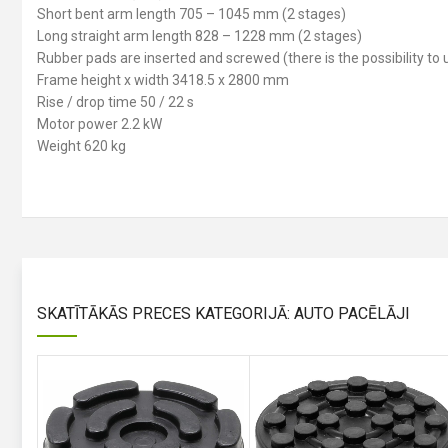
Short bent arm length 705 – 1045 mm (2 stages)
Long straight arm length 828 – 1228 mm (2 stages)
Rubber pads are inserted and screwed (there is the possibility to 
Frame height x width 3418.5 x 2800 mm
Rise / drop time 50 / 22 s
Motor power 2.2 kW
Weight 620 kg
SKATĪTĀKĀS PRECES KATEGORIJĀ: AUTO PACĒLĀJI