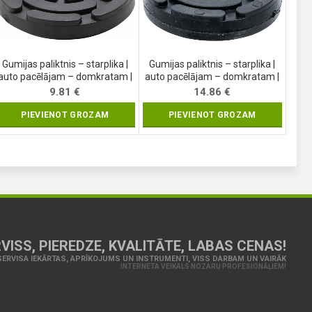
Gumijas paliktnis – starplika |
Gumijas paliktnis – starplika |
auto pacēlājam – domkratam |
auto pacēlājam – domkratam |
Ø 140 mm (6477)
Ø 140 mm (6476-2)
9.81
€
14.86
€
PIEVIENOT GROZAM
PIEVIENOT GROZAM
VISS, PIEREDZE, KVALITĀTE, LABAS CENAS!
ERVISA IEKĀRTAS, APRĪKOJUMS UN INSTRUMENTI, VISS DARBAM UN VAIRĀK
INTERNETA VEIKALS NOZARU PROFESIONĀĻIEM!