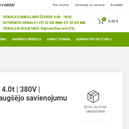
 VAIRĀK!
Par mums
Garantija un serviss
Kontakti
VEIKALA DARBA LAIKS ŠODIEN: 9:00 - 18:00
0
0.00
€
INTERNETA VEIKALS:
+371 22 322 088|+371 22 331 868
VEIKALS & NOLIKTAVA:
Rūpniecības iela 37a,
Jelgava, LV-3008
ĪBAI
DARBNĪCU MĒBELES
LUMAG TEHNIKA
ĢENERATORI UN DZINĒJI
4.0t | 380V |
 augšējo savienojumu
ĒRTA UN ĀTRA
SAŅEMŠANA