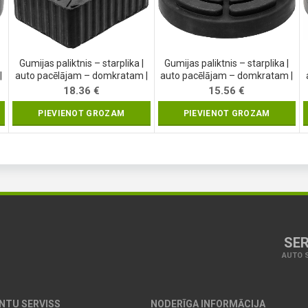
Gumijas paliktnis – starplika |
Gumijas paliktnis – starplika |
|
auto pacēlājam – domkratam |
auto pacēlājam – domkratam |
160 x 120 x 60 mm (7038)
Ø 140 mm (7047)
18.36
€
15.56
€
PIEVIENOT GROZAM
PIEVIENOT GROZAM
SER
AUTO S
ENTU SERVISS
NODERĪGA INFORMĀCIJA