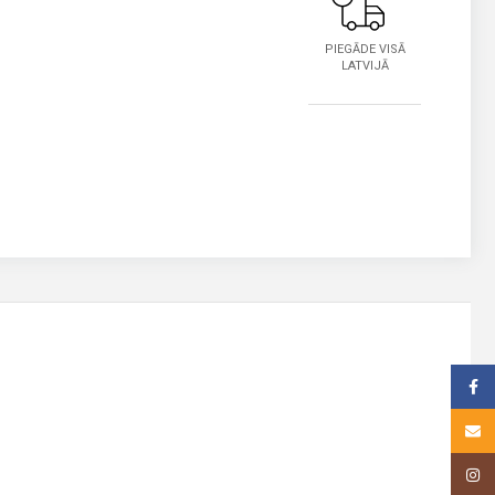
PIEGĀDE VISĀ
LATVIJĀ
Face
Email
Insta