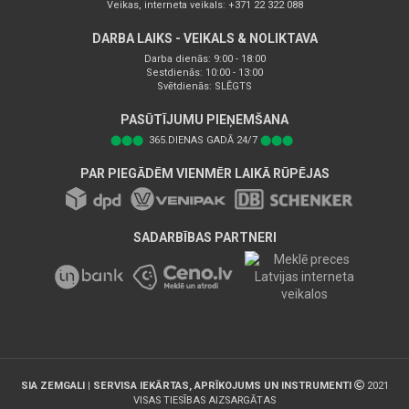
Veikas, interneta veikals: +371 22 322 088
DARBA LAIKS - VEIKALS & NOLIKTAVA
Darba dienās: 9:00 - 18:00
Sestdienās: 10:00 - 13:00
Svētdienās: SLĒGTS
PASŪTĪJUMU PIEŅEMŠANA
⬤⬤⬤
365.DIENAS GADĀ 24/7
⬤⬤⬤
PAR PIEGĀDĒM VIENMĒR LAIKĀ RŪPĒJAS
SADARBĪBAS PARTNERI
SIA ZEMGALI | SERVISA IEKĀRTAS, APRĪKOJUMS UN INSTRUMENTI
2021
VISAS TIESĪBAS AIZSARGĀTAS