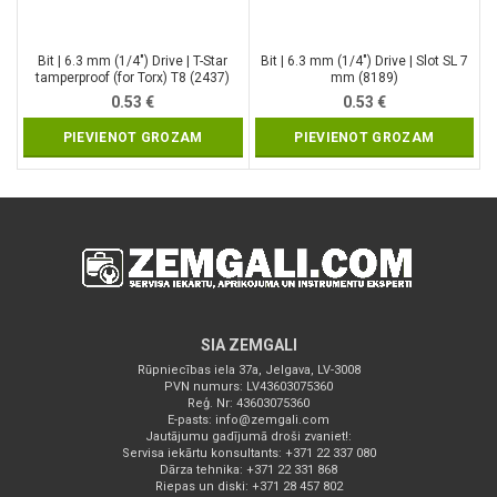
Bit | 6.3 mm (1/4″) Drive | T-Star
Bit | 6.3 mm (1/4″) Drive | Slot SL 7
tamperproof (for Torx) T8 (2437)
mm (8189)
0.53
€
0.53
€
PIEVIENOT GROZAM
PIEVIENOT GROZAM
SIA ZEMGALI
Rūpniecības iela 37a, Jelgava, LV-3008
PVN numurs: LV43603075360
Reģ. Nr: 43603075360
E-pasts:
info@zemgali.com
Jautājumu gadījumā droši zvaniet!:
Servisa iekārtu konsultants: +371 22 337 080
Dārza tehnika: +371 22 331 868
Riepas un diski: +371 28 457 802