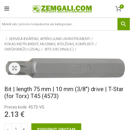
0
SERVISA IEKĀRTAS, APRĪKOJUMS UN INSTRUMENTI
ROKAS INSTRUMENTI, MUCIŅAS, ATSLĒGAS, KOMPLEKTI
SKRŪVGRIEŽU UZGAĻI
BITS 3/8 ( SINGLE )
Pietuvināt
Bit | length 75 mm | 10 mm (3/8″) drive | T-Star
(for Torx) T45 (4573)
Preces kods: 4573-VG
2.13
€
PIEVIENOT GROZAM