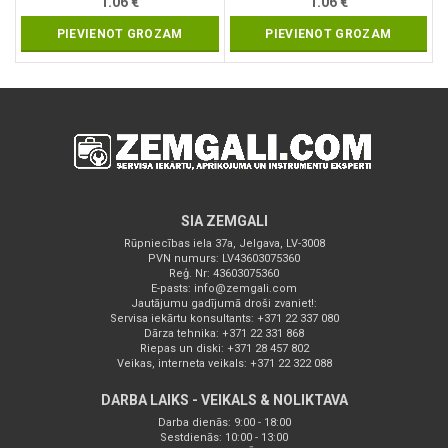
1.06
€
1.06
€
PIEVIENOT GROZAM
PIEVIENOT GROZAM
SIA ZEMGALI
Rūpniecības iela 37a, Jelgava, LV-3008
PVN numurs: LV43603075360
Reģ. Nr: 43603075360
E-pasts:
info@zemgali.com
Jautājumu gadījumā droši zvaniet!:
Servisa iekārtu konsultants: +371 22 337 080
Dārza tehnika: +371 22 331 868
Riepas un diski: +371 28 457 802
Veikas, interneta veikals: +371 22 322 088
DARBA LAIKS - VEIKALS & NOLIKTAVA
Darba dienās: 9:00 - 18:00
Sestdienās: 10:00 - 13:00