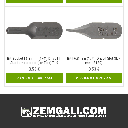
Bit Socket | 6.3 mm (1/4″) Drive | T-
Bit | 6.3 mm (1/4″) Drive | Slot SL 7
Star tamperproof (for Torx) T10
mm (8189)
(2439)
0.53
€
0.53
€
PIEVIENOT GROZAM
PIEVIENOT GROZAM