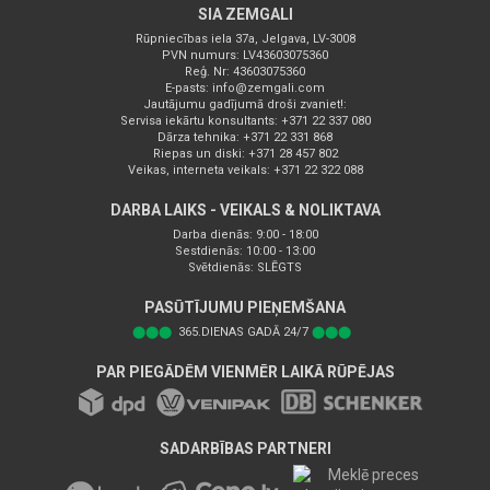
SIA ZEMGALI
Rūpniecības iela 37a, Jelgava, LV-3008
PVN numurs: LV43603075360
Reģ. Nr: 43603075360
E-pasts:
info@zemgali.com
Jautājumu gadījumā droši zvaniet!:
Servisa iekārtu konsultants: +371 22 337 080
Dārza tehnika: +371 22 331 868
Riepas un diski: +371 28 457 802
Veikas, interneta veikals: +371 22 322 088
DARBA LAIKS - VEIKALS & NOLIKTAVA
Darba dienās: 9:00 - 18:00
Sestdienās: 10:00 - 13:00
Svētdienās: SLĒGTS
PASŪTĪJUMU PIEŅEMŠANA
⬤⬤⬤
365.DIENAS GADĀ 24/7
⬤⬤⬤
PAR PIEGĀDĒM VIENMĒR LAIKĀ RŪPĒJAS
SADARBĪBAS PARTNERI