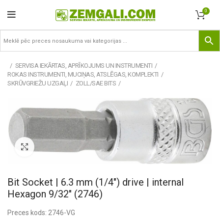
0
SERVISA IEKĀRTAS, APRĪKOJUMS UN INSTRUMENTI
ROKAS INSTRUMENTI, MUCIŅAS, ATSLĒGAS, KOMPLEKTI
SKRŪVGRIEŽU UZGAĻI
ZOLL/SAE BITS
Pietuvināt
Bit Socket | 6.3 mm (1/4″) drive | internal
Hexagon 9/32″ (2746)
Preces kods: 2746-VG