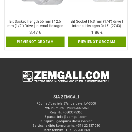
Bit Socket | length 55 mm | 12.5
Bit Socket | 6.3 mm (1/4″) drive |
mm (1/2″) Drive | internal Hexagon
internal Hexagon 3/16″ (2743)
5/16″ (2735)
3.47
€
1.86
€
PIEVIENOT GROZAM
PIEVIENOT GROZAM
SIA ZEMGALI
Rūpniecības iela 37a, Jelgava, LV-3008
PVN numurs: LV43603075360
Reģ. Nr: 43603075360
E-pasts:
info@zemgali.com
Jautājumu gadījumā droši zvaniet!:
Servisa iekārtu konsultants: +371 22 337 080
Dārza tehnika: +371 22 331 868