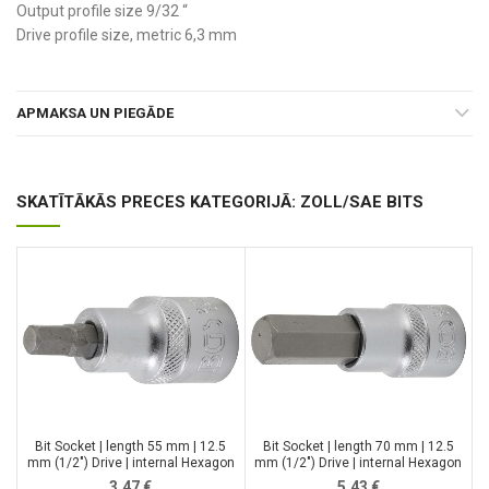
Output profile size 9/32 “
Drive profile size, metric 6,3 mm
APMAKSA UN PIEGĀDE
SKATĪTĀKĀS PRECES KATEGORIJĀ: ZOLL/SAE BITS
Bit Socket | length 55 mm | 12.5
Bit Socket | length 70 mm | 12.5
mm (1/2″) Drive | internal Hexagon
mm (1/2″) Drive | internal Hexagon
9/32″ (2734)
9/16″ (2738)
3.47
€
5.43
€