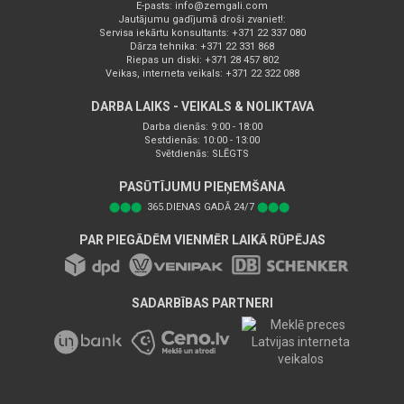
E-pasts:
info@zemgali.com
Jautājumu gadījumā droši zvaniet!:
Servisa iekārtu konsultants: +371 22 337 080
Dārza tehnika: +371 22 331 868
Riepas un diski: +371 28 457 802
Veikas, interneta veikals: +371 22 322 088
DARBA LAIKS - VEIKALS & NOLIKTAVA
Darba dienās: 9:00 - 18:00
Sestdienās: 10:00 - 13:00
Svētdienās: SLĒGTS
PASŪTĪJUMU PIEŅEMŠANA
⬤⬤⬤
365.DIENAS GADĀ 24/7
⬤⬤⬤
PAR PIEGĀDĒM VIENMĒR LAIKĀ RŪPĒJAS
SADARBĪBAS PARTNERI