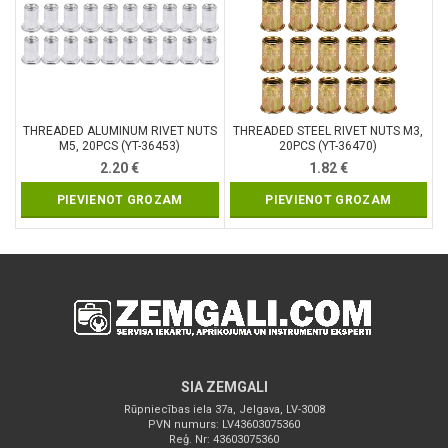
THREADED ALUMINUM RIVET NUTS
THREADED STEEL RIVET NUTS M3,
M5, 20PCS (YT-36453)
20PCS (YT-36470)
2.20
€
1.82
€
PIEVIENOT GROZAM
PIEVIENOT GROZAM
SIA ZEMGALI
Rūpniecības iela 37a, Jelgava, LV-3008
PVN numurs: LV43603075360
Reģ. Nr: 43603075360