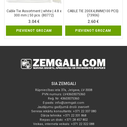
Cable Tie Assortment | white | 4.8 x
CABLE TIE 200X4,8MM(100 PCS)
300 mm | 50 pcs. (80772)
(73906)
3.04
€
2.60
€
PIEVIENOT GROZAM
PIEVIENOT GROZAM
SIA ZEMGALI
Rūpniecības iela 37a, Jelgava, LV-3008
PVN numurs: LV43603075360
Reģ. Nr: 43603075360
E-pasts:
info@zemgali.com
Jautājumu gadījumā droši zvaniet!:
Servisa iekārtu konsultants: +371 22 337 080
Dārza tehnika: +371 22 331 868
Riepas un diski: +371 28 457 802
Veikas, interneta veikals: +371 22 322 088