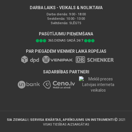
DARBA LAIKS - VEIKALS & NOLIKTAVA
Darba dienās: 9:00 - 18:00
Sestdienās: 10:00 - 13:00
Svētdienās: SLĒGTS
PASŪTĪJUMU PIEŅEMŠANA
⬤⬤⬤
365.DIENAS GADĀ 24/7
⬤⬤⬤
PAR PIEGĀDĒM VIENMĒR LAIKĀ RŪPĒJAS
SADARBĪBAS PARTNERI
SIA ZEMGALI | SERVISA IEKĀRTAS, APRĪKOJUMS UN INSTRUMENTI
2021
VISAS TIESĪBAS AIZSARGĀTAS