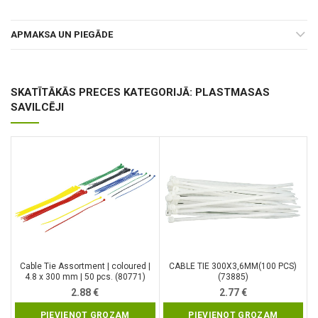
APMAKSA UN PIEGĀDE
SKATĪTĀKĀS PRECES KATEGORIJĀ: PLASTMASAS
SAVILCĒJI
Cable Tie Assortment | coloured |
CABLE TIE 300X3,6MM(100 PCS)
4.8 x 300 mm | 50 pcs. (80771)
(73885)
2.88
€
2.77
€
PIEVIENOT GROZAM
PIEVIENOT GROZAM