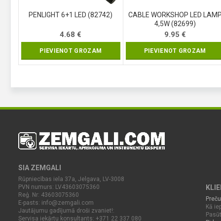
PENLIGHT 6+1 LED (82742)
CABLE WORKSHOP LED LAM
4,5W (82699)
4.68
€
9.95
€
PIEVIENOT GROZAM
PIEVIENOT GROZAM
SIA ZEMGALI
Rūpniecības iela 37a, Jelgava, LV-3008
PVN numurs: LV43603075360
KLI
Reģ. Nr: 43603075360
Preču
E-pasts:
info@zemgali.com
Kā iep
Jautājumu gadījumā droši zvaniet!:
Pasūt
Servisa iekārtu konsultants: +371 22 337 080