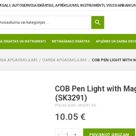
MGALI | AUTOSERVISA IEKĀRTAS, APRĪKOJUMS, INSTRUMENTI, VISS DARBAM UN
SA IEKĀRTAS UN INSTRUMENTI
METINĀŠANAS IEKĀRTAS
APĢĒRBS UN DARBA DROŠ
ARBA APGAISMOJUMS
DARBA APGAISMOJUMS
COB PEN LIGHT WITH M
COB Pen Light with Mag
(SK3291)
Preces kods: SK3291-VG
10.05
€
PIEVIENOT GROZAM