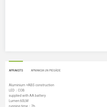
APRAKSTS
APMAKSA UN PIEGĀDE
Aluminium +ABS construction
LED：COB
supplied with AA battery
Lumen:60LM
running time：2h