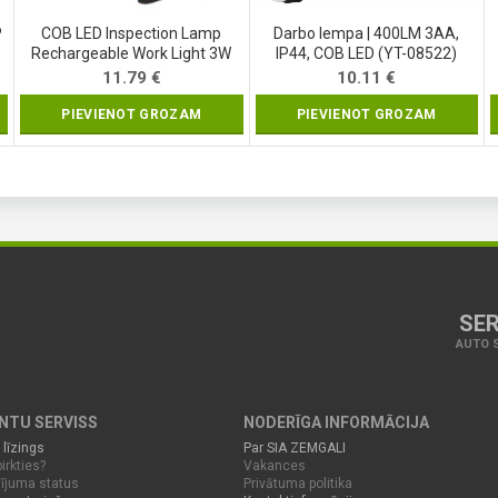
P
COB LED Inspection Lamp
Darbo lempa | 400LM 3AA,
Rechargeable Work Light 3W
IP44, COB LED (YT-08522)
Hand Torch Flexible Magnetic
11.79
€
10.11
€
(SK1510)
PIEVIENOT GROZAM
PIEVIENOT GROZAM
SER
AUTO S
ENTU SERVISS
NODERĪGA INFORMĀCIJA
 līzings
Par SIA ZEMGALI
irkties?
Vakances
ījuma status
Privātuma politika