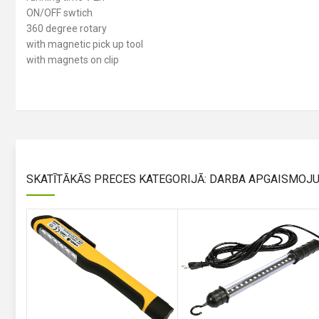
ON/OFF swtich
360 degree rotary
with magnetic pick up tool
with magnets on clip
SKATĪTĀKĀS PRECES KATEGORIJĀ: DARBA APGAISMOJ