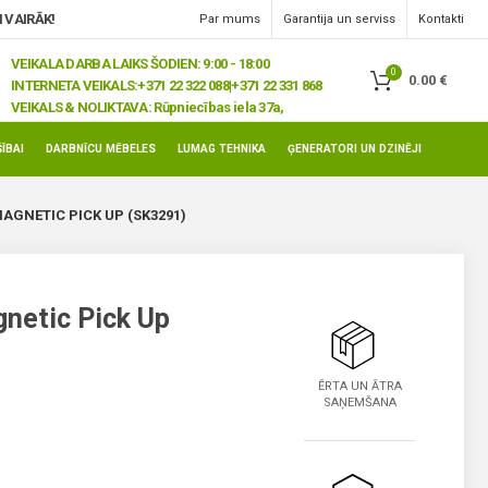
 VAIRĀK!
Par mums
Garantija un serviss
Kontakti
VEIKALA DARBA LAIKS ŠODIEN: 9:00 - 18:00
0
0.00
€
INTERNETA VEIKALS:
+371 22 322 088|+371 22 331 868
VEIKALS & NOLIKTAVA:
Rūpniecības iela 37a,
Jelgava, LV-3008
ĪBAI
DARBNĪCU MĒBELES
LUMAG TEHNIKA
ĢENERATORI UN DZINĒJI
AGNETIC PICK UP (SK3291)
netic Pick Up
ĒRTA UN ĀTRA
SAŅEMŠANA