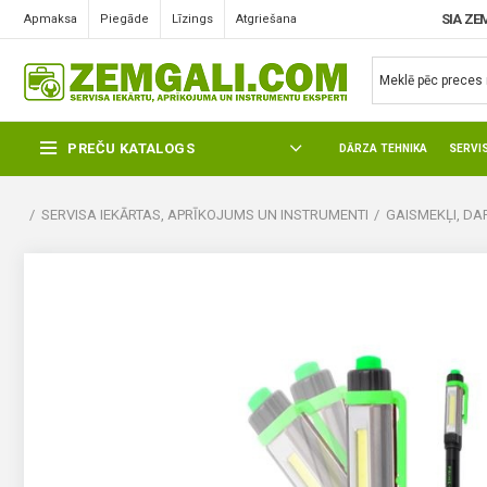
SIA ZE
Apmaksa
Piegāde
Līzings
Atgriešana
PREČU KATALOGS
DĀRZA TEHNIKA
SERVI
SERVISA IEKĀRTAS, APRĪKOJUMS UN INSTRUMENTI
GAISMEKĻI, D