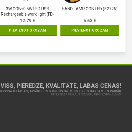
3W COB+0.5W LED USB
HAND LAMP COB LED (82726)
Rechargeable work light (FD-
8652)
12.79
€
5.63
€
PIEVIENOT GROZAM
PIEVIENOT GROZAM
VISS, PIEREDZE, KVALITĀTE, LABAS CENAS!
ERVISA IEKĀRTAS, APRĪKOJUMS UN INSTRUMENTI, VISS DARBAM UN VAIRĀK
INTERNETA VEIKALS NOZARU PROFESIONĀĻIEM!