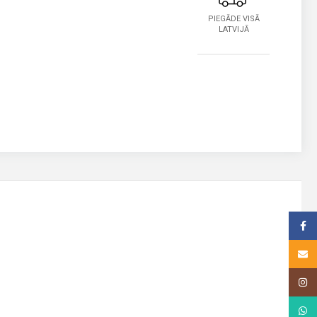
PIEGĀDE VISĀ
LATVIJĀ
Face
Email
Insta
What