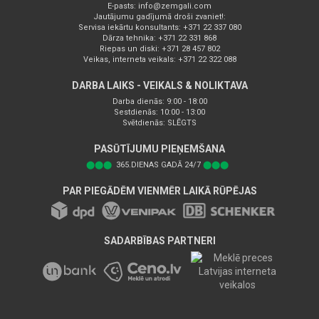
E-pasts:
info@zemgali.com
Jautājumu gadījumā droši zvaniet!:
Servisa iekārtu konsultants: +371 22 337 080
Dārza tehnika: +371 22 331 868
Riepas un diski: +371 28 457 802
Veikas, interneta veikals: +371 22 322 088
DARBA LAIKS - VEIKALS & NOLIKTAVA
Darba dienās: 9:00 - 18:00
Sestdienās: 10:00 - 13:00
Svētdienās: SLĒGTS
PASŪTĪJUMU PIEŅEMŠANA
⬤⬤⬤
365.DIENAS GADĀ 24/7
⬤⬤⬤
PAR PIEGĀDĒM VIENMĒR LAIKĀ RŪPĒJAS
SADARBĪBAS PARTNERI