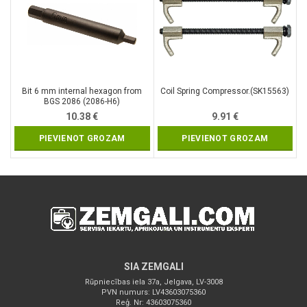
Bit 6 mm internal hexagon from
Coil Spring Compressor.(SK15563)
BGS 2086 (2086-H6)
10.38
€
9.91
€
PIEVIENOT GROZAM
PIEVIENOT GROZAM
SIA ZEMGALI
Rūpniecības iela 37a, Jelgava, LV-3008
PVN numurs: LV43603075360
Reģ. Nr: 43603075360