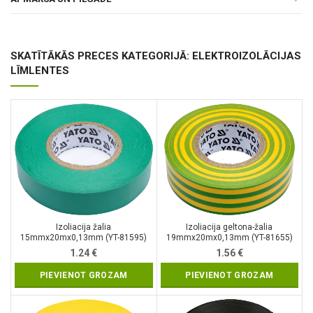
SKATĪTĀKĀS PRECES KATEGORIJĀ: ELEKTROIZOLĀCIJAS
LĪMLENTES
Izoliacija žalia
Izoliacija geltona-žalia
15mmx20mx0,13mm (YT-81595)
19mmx20mx0,13mm (YT-81655)
1.24
€
1.56
€
PIEVIENOT GROZAM
PIEVIENOT GROZAM