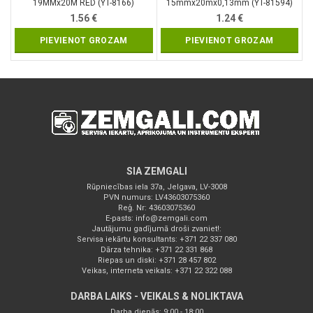
19MMx20M RED (YT-8166)
15mmx20mx0,13mm (YT-81594)
1.56
€
1.24
€
PIEVIENOT GROZAM
PIEVIENOT GROZAM
SIA ZEMGALI
Rūpniecības iela 37a, Jelgava, LV-3008
PVN numurs: LV43603075360
Reģ. Nr: 43603075360
E-pasts:
info@zemgali.com
Jautājumu gadījumā droši zvaniet!:
Servisa iekārtu konsultants: +371 22 337 080
Dārza tehnika: +371 22 331 868
Riepas un diski: +371 28 457 802
Veikas, interneta veikals: +371 22 322 088
DARBA LAIKS - VEIKALS & NOLIKTAVA
Darba dienās: 9:00 - 18:00