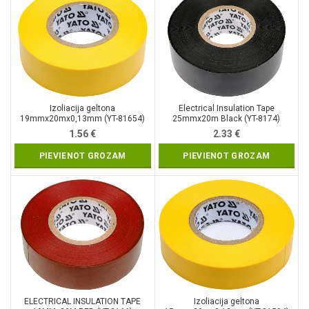
Izoliacija geltona
Electrical Insulation Tape
19mmx20mx0,13mm (YT-81654)
25mmx20m Black (YT-8174)
1.56
€
2.33
€
PIEVIENOT GROZAM
PIEVIENOT GROZAM
ELECTRICAL INSULATION TAPE
Izoliacija geltona