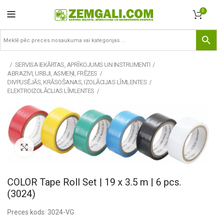
0
SERVISA IEKĀRTAS, APRĪKOJUMS UN INSTRUMENTI
ABRAZIVI, URBJI, ASMEŅI, FRĒZES
DIVPUSĒJĀS, KRĀSOŠANAS, IZOLĀCIJAS LĪMLENTES
ELEKTROIZOLĀCIJAS LĪMLENTES
Pietuvināt
COLOR Tape Roll Set | 19 x 3.5 m | 6 pcs.
(3024)
Preces kods: 3024-VG