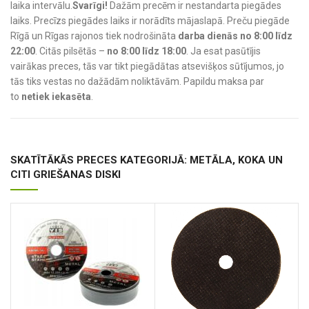
laika intervālu.
Svarīgi!
Dažām precēm ir nestandarta piegādes
laiks. Precīzs piegādes laiks ir norādīts mājaslapā. Preču piegāde
Rīgā un Rīgas rajonos tiek nodrošināta
darba dienās no 8:00 līdz
22:00
. Citās pilsētās –
no 8:00 līdz 18:00
. Ja esat pasūtījis
vairākas preces, tās var tikt piegādātas atsevišķos sūtījumos, jo
tās tiks vestas no dažādām noliktāvām. Papildu maksa par
to
netiek iekasēta
.
SKATĪTĀKĀS PRECES KATEGORIJĀ: METĀLA, KOKA UN
CITI GRIEŠANAS DISKI