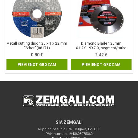
Metall cutting disc 125 x 1 x 22 mm
Diamond Blade 125mm
“Sthor” (08171)
X1.2X1.9X7.0, segment/turbo
(PAST0125)
0.80
€
2.42
€
PIEVIENOT GROZAM
PIEVIENOT GROZAM
SIA ZEMGALI
Rūpniecības iela 37a, Jelgava, LV-3008
PVN numurs: LV43603075360