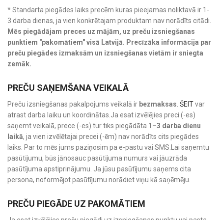
* Standarta piegādes laiks precēm kuras pieejamas noliktavā ir 1-
3 darba dienas, ja vien konkrētajam produktam nav norādīts citādi.
Mēs piegādājam preces uz mājām, uz preču izsniegšanas
punktiem "pakomātiem" visā Latvijā. Precīzāka informācija par
preču piegādes izmaksām un izsniegšanas vietām ir sniegta
zemāk.
PREČU SAŅEMŠANA VEIKALĀ
Preču izsniegšanas pakalpojums veikalā ir
bezmaksas
.
ŠEIT
var
atrast darba laiku un koordinātas.Ja esat izvēlējies preci (-es)
saņemt veikalā, prece (-es) tur tiks piegādāta
1–3 darba dienu
laikā
, ja vien izvēlētajai precei (-ēm) nav norādīts cits piegādes
laiks. Par to mēs jums paziņosim pa e-pastu vai SMS.Lai saņemtu
pasūtījumu, būs jānosauc pasūtījuma numurs vai jāuzrāda
pasūtījuma apstiprinājumu. Ja jūsu pasūtījumu saņems cita
persona, noformējot pasūtījumu norādiet viņu kā saņēmēju.
PREČU PIEGĀDE UZ PAKOMĀTIEM