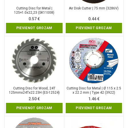
Cutting Disc for Metal |
Air Disk Cutter | 75 mm (3286V)
125×1.0x22,23 (SK11008)
0.57
€
0.44
€
PIEVIENOT GROZAM
PIEVIENOT GROZAM
Cutting Disc for Wood, 24T
Cutting Disc for Metal | Ø 115 x 2.5
125mmx24Tx22.23H (ES-12524)
x 22.2 mm | Type 42 (3922)
2.50
€
1.46
€
PIEVIENOT GROZAM
PIEVIENOT GROZAM