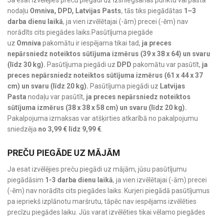
Ja esat izvēlējies preču piegādi uz izsniegšanas punktu vai pasta
nodaļu
Omniva, DPD, Latvijas Pasts
, tās tiks piegādātas
1–3
darba dienu laikā
, ja vien izvēlētajai (-ām) precei (-ēm) nav
norādīts cits piegādes laiks.Pasūtījuma piegāde
uz
Omniva
pakomātu ir iespējama tikai tad,
ja preces
nepārsniedz noteiktos sūtījuma izmērus (39 x 38 x 64) un svaru
(līdz 30 kg).
Pasūtījuma piegādi uz
DPD
pakomātu var pasūtīt,
ja
preces nepārsniedz noteiktos sūtījuma izmērus (61 x 44 x 37
cm) un svaru (līdz 20 kg).
Pasūtījuma piegādi uz
Latvijas
Pasta
nodaļu var pasūtīt,
ja preces nepārsniedz noteiktos
sūtījuma izmērus (38 x 38 x 58 cm) un svaru (līdz 20 kg).
Pakalpojuma izmaksas var atšķirties atkarībā no pakalpojumu
sniedzēja
no 3,99 € līdz 9,99 €
.
PREČU PIEGĀDE UZ MĀJĀM
Ja esat izvēlējies preču piegādi uz mājām, jūsu pasūtījumu
piegādāsim
1-3 darba dienu laikā
, ja vien izvēlētajai (-ām) precei
(-ēm) nav norādīts cits piegādes laiks. Kurjeri piegādā pasūtījumus
pa iepriekš izplānotu maršrutu, tāpēc nav iespējams izvēlēties
precīzu piegādes laiku. Jūs varat izvēlēties tikai vēlamo piegādes