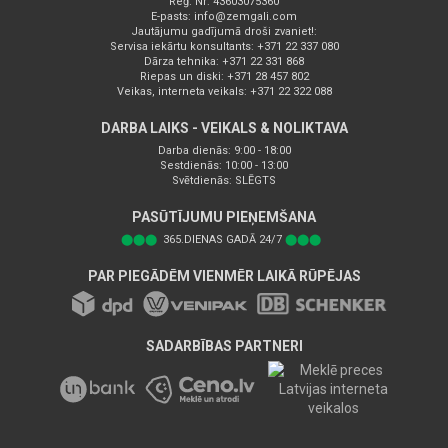
Reģ. Nr: 43603075360
E-pasts:
info@zemgali.com
Jautājumu gadījumā droši zvaniet!:
Servisa iekārtu konsultants: +371 22 337 080
Dārza tehnika: +371 22 331 868
Riepas un diski: +371 28 457 802
Veikas, interneta veikals: +371 22 322 088
DARBA LAIKS - VEIKALS & NOLIKTAVA
Darba dienās: 9:00 - 18:00
Sestdienās: 10:00 - 13:00
Svētdienās: SLĒGTS
PASŪTĪJUMU PIEŅEMŠANA
⬤⬤⬤
365.DIENAS GADĀ 24/7
⬤⬤⬤
PAR PIEGĀDĒM VIENMĒR LAIKĀ RŪPĒJAS
SADARBĪBAS PARTNERI