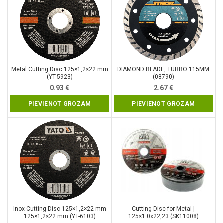
Metal Cutting Disc 125×1,2×22 mm
DIAMOND BLADE, TURBO 115MM
(YT-5923)
(08790)
0.93
€
2.67
€
PIEVIENOT GROZAM
PIEVIENOT GROZAM
Inox Cutting Disc 125×1,2×22 mm
Cutting Disc for Metal |
125×1,2×22 mm (YT-6103)
125×1.0x22,23 (SK11008)