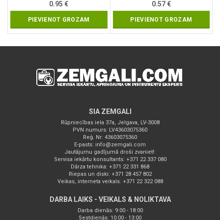
0.95
€
0.57
€
PIEVIENOT GROZAM
PIEVIENOT GROZAM
SIA ZEMGALI
Rūpniecības iela 37a, Jelgava, LV-3008
PVN numurs: LV43603075360
Reģ. Nr: 43603075360
E-pasts:
info@zemgali.com
Jautājumu gadījumā droši zvaniet!:
Servisa iekārtu konsultants: +371 22 337 080
Dārza tehnika: +371 22 331 868
Riepas un diski: +371 28 457 802
Veikas, interneta veikals: +371 22 322 088
DARBA LAIKS - VEIKALS & NOLIKTAVA
Darba dienās: 9:00 - 18:00
Sestdienās: 10:00 - 13:00