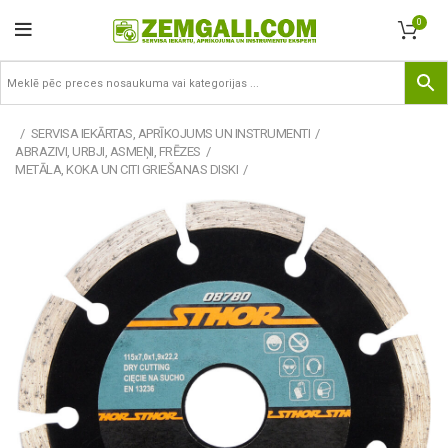
0
SERVISA IEKĀRTAS, APRĪKOJUMS UN INSTRUMENTI
ABRAZIVI, URBJI, ASMEŅI, FRĒZES
METĀLA, KOKA UN CITI GRIEŠANAS DISKI