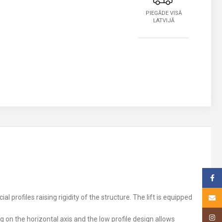
PIEGĀDE VISĀ
LATVIJĀ
Face
 profiles raising rigidity of the structure. The lift is equipped
Email
Insta
on the horizontal axis and the low profile design allows