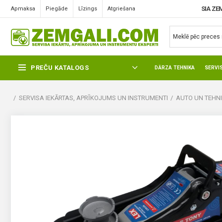
SIA ZE
Apmaksa
Piegāde
Līzings
Atgriešana
PREČU KATALOGS
DĀRZA TEHNIKA
SERVI
SERVISA IEKĀRTAS, APRĪKOJUMS UN INSTRUMENTI
AUTO UN TEHN