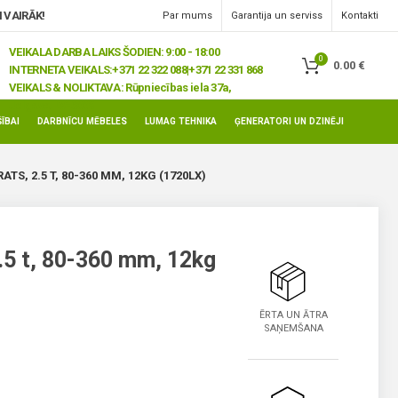
 VAIRĀK!
Par mums
Garantija un serviss
Kontakti
VEIKALA DARBA LAIKS ŠODIEN: 9:00 - 18:00
0
0.00
€
INTERNETA VEIKALS:
+371 22 322 088|+371 22 331 868
VEIKALS & NOLIKTAVA:
Rūpniecības iela 37a,
Jelgava, LV-3008
ĪBAI
DARBNĪCU MĒBELES
LUMAG TEHNIKA
ĢENERATORI UN DZINĒJI
S, 2.5 T, 80-360 MM, 12KG (1720LX)
.5 t, 80-360 mm, 12kg
ĒRTA UN ĀTRA
SAŅEMŠANA