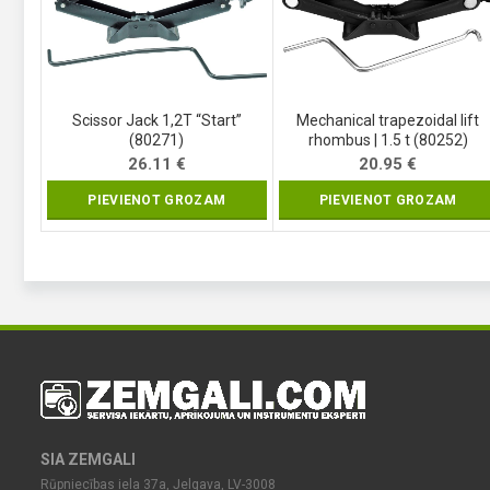
Scissor Jack 1,2T “Start”
Mechanical trapezoidal lift
(80271)
rhombus | 1.5 t (80252)
26.11
€
20.95
€
PIEVIENOT GROZAM
PIEVIENOT GROZAM
SIA ZEMGALI
Rūpniecības iela 37a, Jelgava, LV-3008