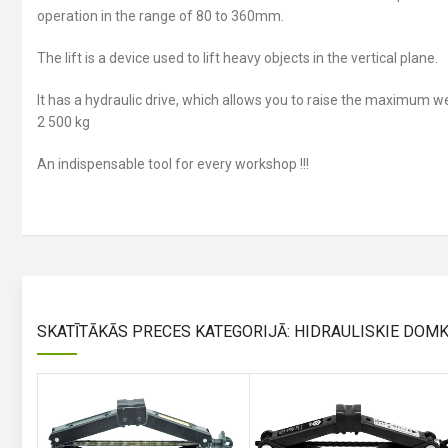
operation in the range of 80 to 360mm.
The lift is a device used to lift heavy objects in the vertical plane.
It has a hydraulic drive, which allows you to raise the maximum w
2 500 kg
An indispensable tool for every workshop !!!
SKATĪTĀKĀS PRECES KATEGORIJĀ: HIDRAULISKIE DOMK