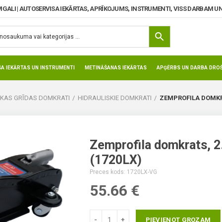
MGALI | AUTOSERVISA IEKĀRTAS, APRĪKOJUMS, INSTRUMENTI, VISS DARBAM UN
SA IEKĀRTAS UN INSTRUMENTI
METINĀŠANAS IEKĀRTAS
APĢĒRBS UN DARBA DROŠ
IKAS GRĪDAS DOMKRATI
HIDRAULISKIE DOMKRATI
ZEMPROFILA DOMKRAT
Zemprofila domkrats, 2
(1720LX)
Preces kods: 1720LX-VG
55.66
€
PIEVIENOT GROZAM