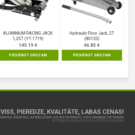
ALUMINIUM RACING JACK:
Hydraulic Floor Jack, 2T
1,25T (YT-1719)
(80120)
145.19
€
46.85
€
PIEVIENOT GROZAM
PIEVIENOT GROZAM
VISS, PIEREDZE, KVALITĀTE, LABAS CENAS!
ERVISA IEKĀRTAS, APRĪKOJUMS UN INSTRUMENTI, VISS DARBAM UN VAIRĀK
INTERNETA VEIKALS NOZARU PROFESIONĀĻIEM!