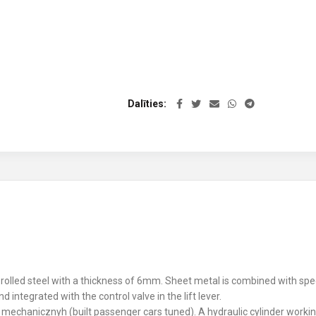
Dalīties
rolled steel with a thickness of 6mm. Sheet metal is combined with special
 integrated with the control valve in the lift lever.
echanicznyh (built passenger cars tuned). A hydraulic cylinder working 