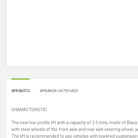
APRAKSTS
APMAKSA UN PIEGĀDE
CHARACTERISTIC:
The new low-profile lift with a capacity of 2.5 tons, made of Blacy 
with steel wheels of the front axle and rear axle steering wheel, and
The lift is recommended to use vehicles with lowered suspension m