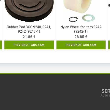
Rubber Pad BGS 9240, 9241,
Nylon Wheel for Item 9242
9242 (9240-1)
(9242-1)
21.86
€
28.85
€
PIEVIENOT GROZAM
PIEVIENOT GROZAM
SER
AUTO S