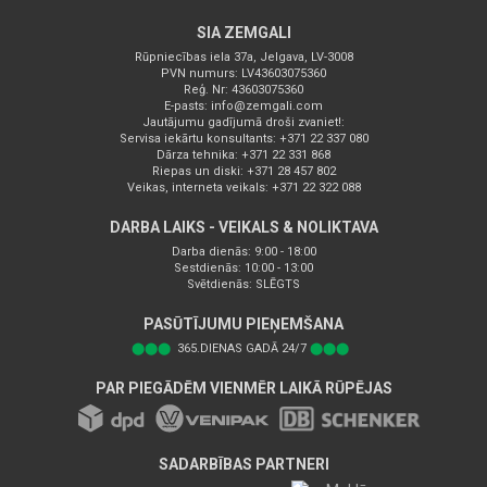
SIA ZEMGALI
Rūpniecības iela 37a, Jelgava, LV-3008
PVN numurs: LV43603075360
Reģ. Nr: 43603075360
E-pasts:
info@zemgali.com
Jautājumu gadījumā droši zvaniet!:
Servisa iekārtu konsultants: +371 22 337 080
Dārza tehnika: +371 22 331 868
Riepas un diski: +371 28 457 802
Veikas, interneta veikals: +371 22 322 088
DARBA LAIKS - VEIKALS & NOLIKTAVA
Darba dienās: 9:00 - 18:00
Sestdienās: 10:00 - 13:00
Svētdienās: SLĒGTS
PASŪTĪJUMU PIEŅEMŠANA
⬤⬤⬤
365.DIENAS GADĀ 24/7
⬤⬤⬤
PAR PIEGĀDĒM VIENMĒR LAIKĀ RŪPĒJAS
SADARBĪBAS PARTNERI