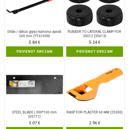
Dildė / oblius gipso kartonui apvali
RUBBER TO LATERAL CLAMP FOR
260 mm (YT-61690)
35012 (35013)
5.84
€
5.24
€
PIEVIENOT GROZAM
PIEVIENOT GROZAM
STEEL BLADE | 300*100 mm
RASP FOR PLASTER 60 MM (25300)
(05771)
3.07
€
2.96
€