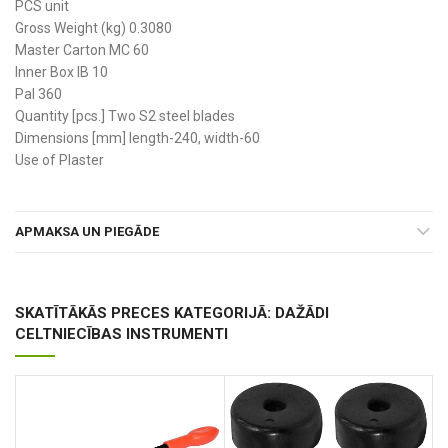
PCS unit
Gross Weight (kg) 0.3080
Master Carton MC 60
Inner Box IB 10
Pal 360
Quantity [pcs.] Two S2 steel blades
Dimensions [mm] length-240, width-60
Use of Plaster
APMAKSA UN PIEGĀDE
SKATĪTĀKĀS PRECES KATEGORIJĀ: DAŽĀDI
CELTNIECĪBAS INSTRUMENTI