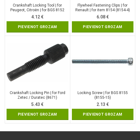
Crankshaft Locking Tool | for
Flywheel Fastening Clips | for
Peugeot, Citroën | for BGS 8152
Renault | for item 8154 (8154-4)
(8152-30)
4.12
€
6.08
€
PIEVIENOT GROZAM
PIEVIENOT GROZAM
Crankshaft Locking Pin | for Ford
Locking Screw | for BGS 8155
Zetec / Duratec (8671)
(8155-15)
5.43
€
2.13
€
PIEVIENOT GROZAM
PIEVIENOT GROZAM