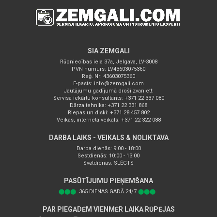
SIA ZEMGALI
Rūpniecības iela 37a, Jelgava, LV-3008
PVN numurs: LV43603075360
Reģ. Nr: 43603075360
E-pasts:
info@zemgali.com
Jautājumu gadījumā droši zvaniet!:
Servisa iekārtu konsultants: +371 22 337 080
Dārza tehnika: +371 22 331 868
Riepas un diski: +371 28 457 802
Veikas, interneta veikals: +371 22 322 088
DARBA LAIKS - VEIKALS & NOLIKTAVA
Darba dienās: 9:00 - 18:00
Sestdienās: 10:00 - 13:00
Svētdienās: SLĒGTS
PASŪTĪJUMU PIEŅEMŠANA
⬤⬤⬤
365.DIENAS GADĀ 24/7
⬤⬤⬤
PAR PIEGĀDĒM VIENMĒR LAIKĀ RŪPĒJAS