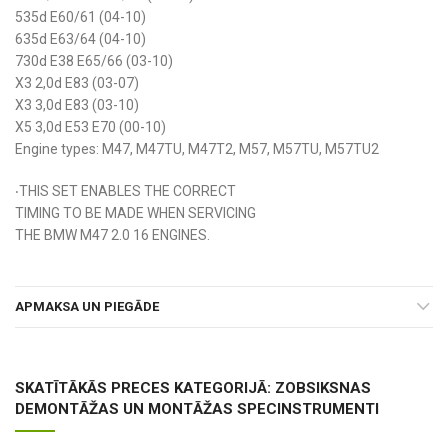
535d E60/61 (04-10)
635d E63/64 (04-10)
730d E38 E65/66 (03-10)
X3 2,0d E83 (03-07)
X3 3,0d E83 (03-10)
X5 3,0d E53 E70 (00-10)
Engine types: M47, M47TU, M47T2, M57, M57TU, M57TU2
‧THIS SET ENABLES THE CORRECT
TIMING TO BE MADE WHEN SERVICING
THE BMW M47 2.0 16 ENGINES.
APMAKSA UN PIEGĀDE
SKATĪTĀKĀS PRECES KATEGORIJĀ: ZOBSIKSNAS
DEMONTĀŽAS UN MONTĀŽAS SPECINSTRUMENTI