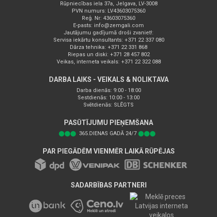
Rūpniecības iela 37a, Jelgava, LV-3008
PVN numurs: LV43603075360
Reģ. Nr: 43603075360
E-pasts:
info@zemgali.com
Jautājumu gadījumā droši zvaniet!:
Servisa iekārtu konsultants: +371 22 337 080
Dārza tehnika: +371 22 331 868
Riepas un diski: +371 28 457 802
Veikas, interneta veikals: +371 22 322 088
DARBA LAIKS - VEIKALS & NOLIKTAVA
Darba dienās: 9:00 - 18:00
Sestdienās: 10:00 - 13:00
Svētdienās: SLĒGTS
PASŪTĪJUMU PIEŅEMŠANA
⬤⬤⬤
365.DIENAS GADĀ 24/7
⬤⬤⬤
PAR PIEGĀDĒM VIENMĒR LAIKĀ RŪPĒJAS
SADARBĪBAS PARTNERI