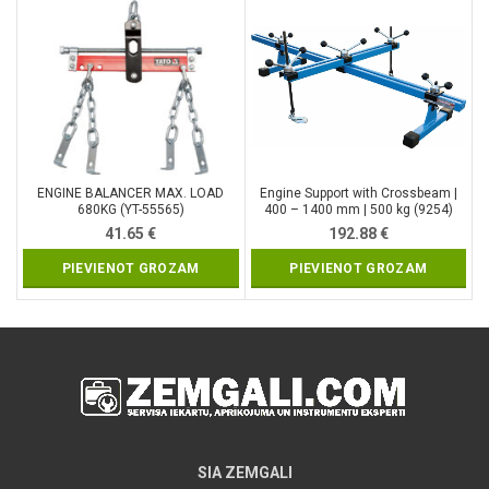
ENGINE BALANCER MAX. LOAD
Engine Support with Crossbeam |
680KG (YT-55565)
400 – 1400 mm | 500 kg (9254)
41.65
€
192.88
€
PIEVIENOT GROZAM
PIEVIENOT GROZAM
SIA ZEMGALI