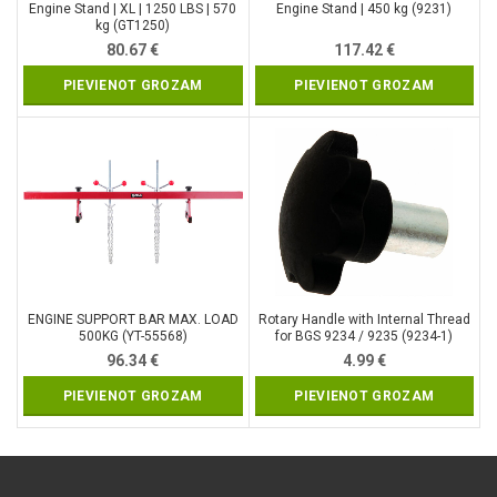
Engine Stand | XL | 1250 LBS | 570
Engine Stand | 450 kg (9231)
kg (GT1250)
80.67
€
117.42
€
PIEVIENOT GROZAM
PIEVIENOT GROZAM
ENGINE SUPPORT BAR MAX. LOAD
Rotary Handle with Internal Thread
500KG (YT-55568)
for BGS 9234 / 9235 (9234-1)
96.34
€
4.99
€
PIEVIENOT GROZAM
PIEVIENOT GROZAM