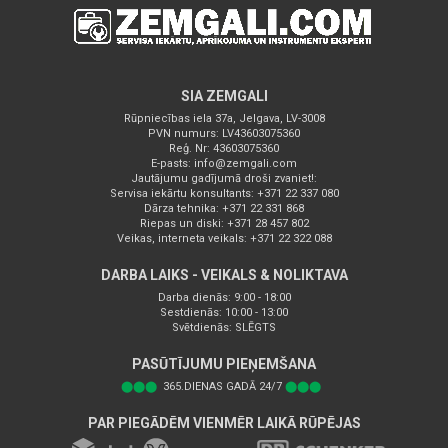
SIA ZEMGALI
Rūpniecības iela 37a, Jelgava, LV-3008
PVN numurs: LV43603075360
Reģ. Nr: 43603075360
E-pasts:
info@zemgali.com
Jautājumu gadījumā droši zvaniet!:
Servisa iekārtu konsultants: +371 22 337 080
Dārza tehnika: +371 22 331 868
Riepas un diski: +371 28 457 802
Veikas, interneta veikals: +371 22 322 088
DARBA LAIKS - VEIKALS & NOLIKTAVA
Darba dienās: 9:00 - 18:00
Sestdienās: 10:00 - 13:00
Svētdienās: SLĒGTS
PASŪTĪJUMU PIEŅEMŠANA
⬤⬤⬤
365.DIENAS GADĀ 24/7
⬤⬤⬤
PAR PIEGĀDĒM VIENMĒR LAIKĀ RŪPĒJAS