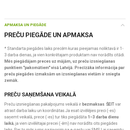
APMAKSA UN PIEGĀDE
PREČU PIEGĀDE UN APMAKSA
* Standarta piegādes laiks precēm kuras pieejamas noliktavā ir 1-
3 darba dienas, ja vien konkrētajam produktam nav norādīts citādi.
Mēs piegādājam preces uz mājām, uz preču izsniegšanas
punktiem "pakomātiem" visā Latvijā. Precīzāka informācija par
preču piegādes izmaksām un izsniegšanas vietām ir sniegta
zemāk.
PREČU SAŅEMŠANA VEIKALĀ
Preču izsniegšanas pakalpojums veikalā ir
bezmaksas
.
ŠEIT
var
atrast darba laiku un koordinātas.Ja esat izvēlējies preci (-es)
saņemt veikalā, prece (-es) tur tiks piegādāta
1–3 darba dienu
laikā
, ja vien izvēlētajai precei (-ēm) nav norādīts cits piegādes
laiks. Par to mēs jums paziņosim pa e-pastu vai SMS.Lai saņemtu