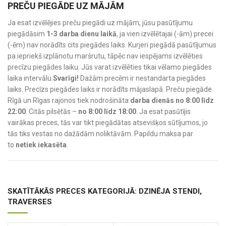
PREČU PIEGĀDE UZ MĀJĀM
Ja esat izvēlējies preču piegādi uz mājām, jūsu pasūtījumu
piegādāsim
1-3 darba dienu laikā
, ja vien izvēlētajai (-ām) precei
(-ēm) nav norādīts cits piegādes laiks. Kurjeri piegādā pasūtījumus
pa iepriekš izplānotu maršrutu, tāpēc nav iespējams izvēlēties
precīzu piegādes laiku. Jūs varat izvēlēties tikai vēlamo piegādes
laika intervālu.
Svarīgi!
Dažām precēm ir nestandarta piegādes
laiks. Precīzs piegādes laiks ir norādīts mājaslapā. Preču piegāde
Rīgā un Rīgas rajonos tiek nodrošināta
darba dienās no 8:00 līdz
22:00
. Citās pilsētās –
no 8:00 līdz 18:00
. Ja esat pasūtījis
vairākas preces, tās var tikt piegādātas atsevišķos sūtījumos, jo
tās tiks vestas no dažādām noliktāvām. Papildu maksa par
to
netiek iekasēta
.
SKATĪTĀKĀS PRECES KATEGORIJĀ: DZINĒJA STENDI,
TRAVERSES