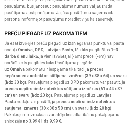
pasūtījumu, būs jānosauc pasūtījuma numurs vai jāuzrāda
pasūtījuma apstiprinājumu. Ja jūsu pasūtījumu saņems cita
persona, noformējot pasūtījumu norādiet viņu kā saņēmēju.
PREČU PIEGĀDE UZ PAKOMĀTIEM
Ja esat izvēlējies preču piegādi uz izsniegšanas punktu vai pasta
nodaļu
Omniva, DPD, Latvijas Pasts
, tās tiks piegādātas
1–3
darba dienu laikā
, ja vien izvēlētajai (-ām) precei (-ēm) nav
norādīts cits piegādes laiks.Pasūtījuma piegāde
uz
Omniva
pakomātu ir iespējama tikai tad,
ja preces
nepārsniedz noteiktos sūtījuma izmērus (39 x 38 x 64) un svaru
(līdz 30 kg).
Pasūtījuma piegādi uz
DPD
pakomātu var pasūtīt,
ja
preces nepārsniedz noteiktos sūtījuma izmērus (61 x 44 x 37
cm) un svaru (līdz 20 kg).
Pasūtījuma piegādi uz
Latvijas
Pasta
nodaļu var pasūtīt,
ja preces nepārsniedz noteiktos
sūtījuma izmērus (38 x 38 x 58 cm) un svaru (līdz 20 kg).
Pakalpojuma izmaksas var atšķirties atkarībā no pakalpojumu
sniedzēja
no 3,99 € līdz 9,99 €
.